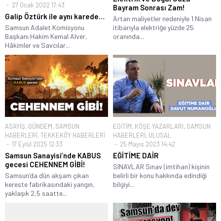
27 Ocak 2022 17:43
Bayram Sonrası Zam!
Galip Öztürk ile aynı karede…
Artan maliyetler nedeniyle 1 Nisan
Samsun Adalet Komisyonu
itibarıyla elektriğe yüzde 25
Başkanı Hakim Kemal Alver,
oranında...
Hâkimler ve Savcılar...
ASAYİŞ
,
GÜNDEM
,
SAMSUN
EĞİTİM
,
KÖŞE YAZARLARI
,
SAMSUN
HABERLERİ
,
TEKKEKÖY HABERLERİ
HABERLERİ
,
ULUSAL
17 Eylül 2025 12:33
25 Mayıs 2023 14:42
Samsun Sanayisi’nde KABUS
EĞİTİME DAİR
gecesi CEHENNEM GİBİ!
SINAVLAR Sınav (imtihan) kişinin
Samsun’da dün akşam çıkan
belirli bir konu hakkında edindiği
kereste fabrikasındaki yangın,
bilgiyi...
yaklaşık 2,5 saatte...