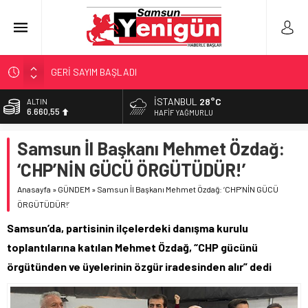
GERİ SAYIM BAŞLADI
SAMSUNSPOR’DA HEDEF 5’İNCİLİK!
İSTANBUL
28°C
ALTIN
6.660,55
‘BAFRA’YA YATIRIM YAPIN!’
HAFIF YAĞMURLU
İŞTE FINDIK FİYATI!
BİST
Samsun İl Başkanı Mehmet Özdağ:
13.779,39
YÖNETİCİ SEÇERKEN YAPILAN EN BÜYÜK HATALAR
‘CHP’NİN GÜCÜ ÖRGÜTÜDÜR!’
DOLAR
47,7111
Anasayfa
»
GÜNDEM
»
Samsun İl Başkanı Mehmet Özdağ: ‘CHP’NİN GÜCÜ
ÖRGÜTÜDÜR!’
EURO
55,1881
Samsun’da, partisinin ilçelerdeki danışma kurulu
toplantılarına katılan Mehmet Özdağ, “CHP gücünü
örgütünden ve üyelerinin özgür iradesinden alır” dedi