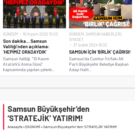
GÜNDEM
10 Kasım 2020 15:03
GÜNDEM
,
SAMSUN HABERLERİ
,
SİYASET
Son dakika… Samsun
27 Şubat 2024 18:32
Valiliği’nden açıklama:
‘HEPİMİZ ORADAYDIK’
SAMSUN İÇİN ‘BİRLİK’ ÇAĞRISI!
Samsun Valiliği, “10 Kasım
Samsun'da Cumhur İttifakı AK
Atatürk’ü Anma Günü”
Parti Büyükşehir Belediye Başkan
kapsamında yapılan çelenk...
Adayı Halit...
Samsun Büyükşehir’den
‘STRATEJİK’ YATIRIM!
Anasayfa
»
EKONOMİ
»
Samsun Büyükşehir’den ‘STRATEJİK’ YATIRIM!