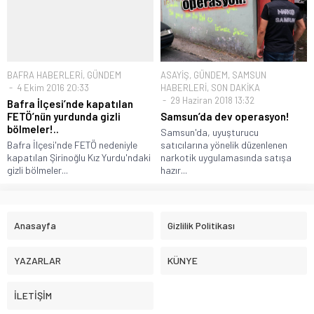
BAFRA HABERLERİ
,
GÜNDEM
ASAYİŞ
,
GÜNDEM
,
SAMSUN
4 Ekim 2016 20:33
HABERLERİ
,
SON DAKİKA
29 Haziran 2018 13:32
Bafra İlçesi’nde kapatılan
FETÖ’nün yurdunda gizli
Samsun’da dev operasyon!
bölmeler!..
Samsun'da, uyuşturucu
Bafra İlçesi'nde FETÖ nedeniyle
satıcılarına yönelik düzenlenen
kapatılan Şirinoğlu Kız Yurdu'ndaki
narkotik uygulamasında satışa
gizli bölmeler...
hazır...
Anasayfa
Gizlilik Politikası
YAZARLAR
KÜNYE
İLETİŞİM