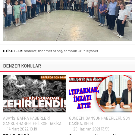
ETİKETLER:
manset
,
mehmet özdağ
,
samsun CHP
,
siyaset
BENZER KONULAR
ASAYİŞ
,
BAFRA HABERLERİ
,
GÜNDEM
,
SAMSUN HABERLERİ
,
SON
SAMSUN HABERLERİ
,
SON DAKİKA
DAKİKA
,
SPOR
14 Mart 2022 19:19
25 Haziran 2021 13:55