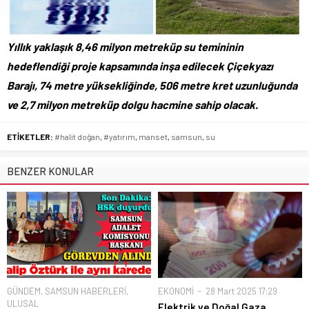
Yıllık yaklaşık 8,46 milyon metreküp su temininin
hedeflendiği proje kapsamında inşa edilecek Çiçekyazı
Barajı, 74 metre yüksekliğinde, 506 metre kret uzunluğunda
ve 2,7 milyon metreküp dolgu hacmine sahip olacak.
ETİKETLER:
#halit doğan
,
#yatırım
,
manset
,
samsun
,
su
BENZER KONULAR
GÜNDEM
,
SAMSUN HABERLERİ
,
EKONOMİ
28 Mart 2025 17:29
ULUSAL
Elektrik ve Doğal Gaza