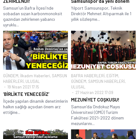
ZEHİRLENDİ!
Samsunspor’da yeni dönem
Samsun'un Bafra İlçesi'nde
Yılport Samsunspor, Teknik
sobadan sızan karbonmonoksit
Direktör Mehmet Altıparmak ile 1
gazından zehirlenen yabancı
yıllık sözleşme...
uyruklu...
GÜNDEM
,
İlkadım Haberleri
,
SAMSUN
BAFRA HABERLERİ
,
EĞİTİM
,
HABERLERİ
,
ULUSAL
GÜNDEM
,
SAMSUN HABERLERİ
,
19 Nisan 2021 17:15
ULUSAL
27 Haziran 2022 17:09
‘BİRLİKTE YENECEĞİZ’
MEZUNİYET COŞKUSU!
İlçede yapılan dinamik denetimlerin
halkın sağlığı açsıdan önem arz
Samsun'da Ondokuz Mayıs
ettiğine...
Üniversitesi (OMÜ) Turizm
Fakültesi 2021-2022 dönem
mezunlarını...