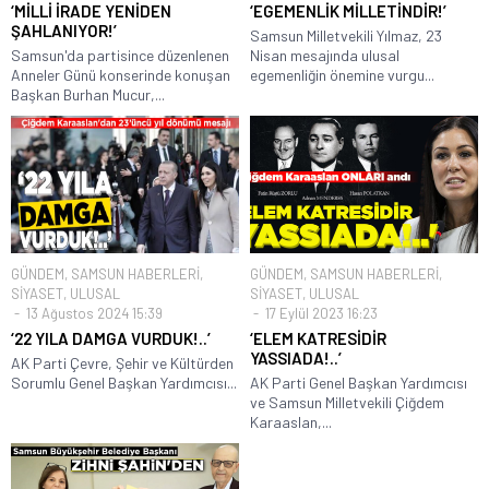
‘MİLLİ İRADE YENİDEN
‘EGEMENLİK MİLLETİNDİR!’
ŞAHLANIYOR!’
Samsun Milletvekili Yılmaz, 23
Samsun'da partisince düzenlenen
Nisan mesajında ulusal
Anneler Günü konserinde konuşan
egemenliğin önemine vurgu...
Başkan Burhan Mucur,...
GÜNDEM
,
SAMSUN HABERLERİ
,
GÜNDEM
,
SAMSUN HABERLERİ
,
SİYASET
,
ULUSAL
SİYASET
,
ULUSAL
13 Ağustos 2024 15:39
17 Eylül 2023 16:23
‘22 YILA DAMGA VURDUK!..’
‘ELEM KATRESİDİR
YASSIADA!..’
AK Parti Çevre, Şehir ve Kültürden
Sorumlu Genel Başkan Yardımcısı...
AK Parti Genel Başkan Yardımcısı
ve Samsun Milletvekili Çiğdem
Karaaslan,...