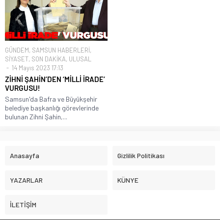
GÜNDEM
,
SAMSUN HABERLERİ
,
SİYASET
,
SON DAKİKA
,
ULUSAL
14 Mayıs 2023 17:13
ZİHNİ ŞAHİN’DEN ‘MİLLİ İRADE’
VURGUSU!
Samsun'da Bafra ve Büyükşehir
belediye başkanlığı görevlerinde
bulunan Zihni Şahin,...
Anasayfa
Gizlilik Politikası
YAZARLAR
KÜNYE
İLETİŞİM