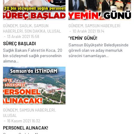
GÜNDEM
,
SAĞLIK
,
SAMSUN
GÜNDEM
,
SAMSUN HABERLERİ
HABERLERİ
,
SON DAKİKA
,
ULUSAL
10 Aralık 2021 19:14
13 Aralık 2021 15:58
‘YEMİN’ GÜNÜ!
SÜREÇ BAŞLADI
Samsun Büyükşehir Belediyesinde
Sağlık Bakanı Fahrettin Koca, 20
görevli olan ve aday memurluk
bin sözleşmeli sağlık personelinin
sürecini tamamlayan...
alımına...
GÜNDEM
,
SAMSUN HABERLERİ
,
ULUSAL
16 Kasım 2021 16:32
PERSONEL ALINACAK!