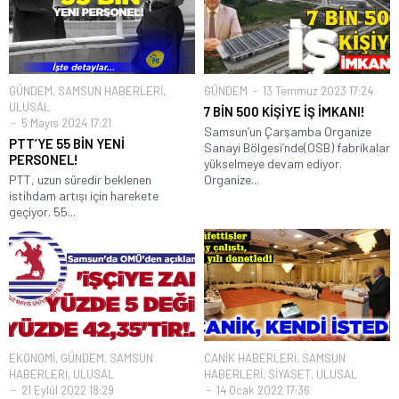
GÜNDEM
,
SAMSUN HABERLERİ
,
GÜNDEM
13 Temmuz 2023 17:24
ULUSAL
7 BİN 500 KİŞİYE İŞ İMKANI!
5 Mayıs 2024 17:21
Samsun’un Çarşamba Organize
PTT’YE 55 BİN YENİ
Sanayi Bölgesi’nde(OSB) fabrikalar
PERSONEL!
yükselmeye devam ediyor.
PTT, uzun süredir beklenen
Organize...
istihdam artışı için harekete
geçiyor. 55...
EKONOMİ
,
GÜNDEM
,
SAMSUN
CANİK HABERLERİ
,
SAMSUN
HABERLERİ
,
ULUSAL
HABERLERİ
,
SİYASET
,
ULUSAL
21 Eylül 2022 18:29
14 Ocak 2022 17:36