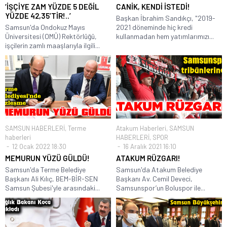
‘İŞÇİYE ZAM YÜZDE 5 DEĞİL
CANİK, KENDİ İSTEDİ!
YÜZDE 42,35’TİR!..’
Başkan İbrahim Sandıkçı, "2019-
Samsun'da Ondokuz Mayıs
2021 döneminde hiç kredi
Üniversitesi (OMÜ) Rektörlüğü,
kullanmadan hem yatımlarımızı...
işçilerin zamlı maaşlarıyla ilgili...
SAMSUN HABERLERİ
,
Terme
Atakum Haberleri
,
SAMSUN
haberleri
HABERLERİ
,
SPOR
12 Ocak 2022 18:30
16 Aralık 2021 16:10
MEMURUN YÜZÜ GÜLDÜ!
ATAKUM RÜZGARI!
Samsun'da Terme Belediye
Samsun'da Atakum Belediye
Başkanı Ali Kılıç, BEM-BİR-SEN
Başkanı Av. Cemil Deveci,
Samsun Şubesi'yle arasındaki...
Samsunspor’un Boluspor ile...