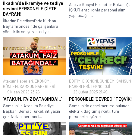
İlkadım’da ikramiye ve tediye
Aile ve Sosyal Hizmetler Bakanlığı,
sevinci PERSONELE ÇİFTE
İŞKUR aracılığıyla personel alımı
BAYRAM!
yapılacağını...
İlkadım Belediyesi’nde Kurban
Bayramı öncesinde çalışanlara
yönelik ikramiye ve tediye...
Atakum Haberleri
,
EKONOMİ
,
EĞİTİM
,
EKONOMİ
,
GÜNDEM
,
SAMSUN
GÜNDEM
,
SAMSUN HABERLERİ
HABERLERİ
,
TEKNOLOJİ
9 Nisan 2025 23:26
25 Şubat 2025 21:49
‘ATAKUM, FAİZ BATAĞINDA!..’
PERSONELE ‘ÇEVRECİ’ TEŞVİK!
Samsun’un Atakum Belediye
Samsun'da genel merkezi bulunan
Başkanı Serhat Türkel, ihtiyacın
elektrik dağıtım şirketi, tüm
çok fazlası personel...
personelini 'yüzde...