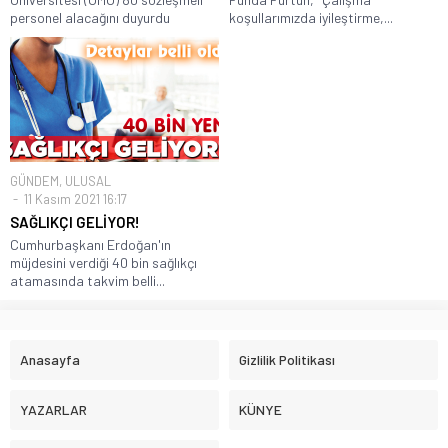
personel alacağını duyurdu
koşullarımızda iyileştirme,...
GÜNDEM
,
ULUSAL
11 Kasım 2021 16:17
SAĞLIKÇI GELİYOR!
Cumhurbaşkanı Erdoğan'ın
müjdesini verdiği 40 bin sağlıkçı
atamasında takvim belli...
Anasayfa
Gizlilik Politikası
YAZARLAR
KÜNYE