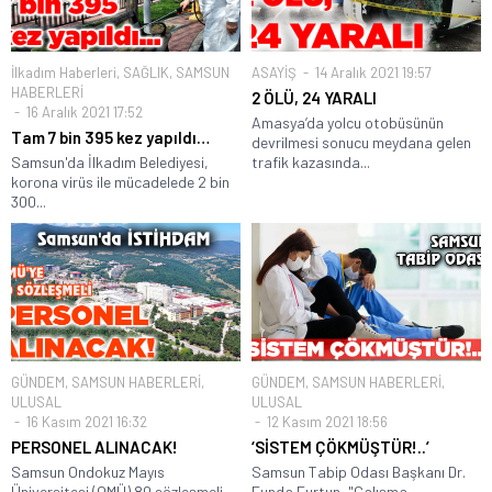
İlkadım Haberleri
,
SAĞLIK
,
SAMSUN
ASAYİŞ
14 Aralık 2021 19:57
HABERLERİ
2 ÖLÜ, 24 YARALI
16 Aralık 2021 17:52
Amasya’da yolcu otobüsünün
Tam 7 bin 395 kez yapıldı…
devrilmesi sonucu meydana gelen
Samsun'da İlkadım Belediyesi,
trafik kazasında...
korona virüs ile mücadelede 2 bin
300...
GÜNDEM
,
SAMSUN HABERLERİ
,
GÜNDEM
,
SAMSUN HABERLERİ
,
ULUSAL
ULUSAL
16 Kasım 2021 16:32
12 Kasım 2021 18:56
PERSONEL ALINACAK!
‘SİSTEM ÇÖKMÜŞTÜR!..’
Samsun Ondokuz Mayıs
Samsun Tabip Odası Başkanı Dr.
Üniversitesi (OMÜ) 80 sözleşmeli
Funda Furtun, "Çalışma