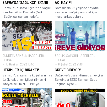
BAFRA’DA ‘SAĞLIKÇI’ İSYANI!
ACI KAYIP!
Samsun'un Bafra İlçesi'nde Sağlık-
Samsun'da 42 yaşında hayatını
Sen Temsilcisi Mustafa Çelik,
kaybeden sağlık personeli için
"Sağlık çalışanları hedef...
mesai arkadaşları...
GÜNDEM
,
SAMSUN HABERLERİ
,
SAĞLIK
,
SAMSUN HABERLERİ
,
ULUSAL
ULUSAL
15 Haziran 2022 18:53
6 Şubat 2022 21:19
HEKİMLER ‘İŞ’ BIRAKTI!
GREVE GİDİYOR!
Samsun'da, çalışma koşullarının ve
Sağlık ve Sosyal Hizmet Emekçileri
özlük haklarının iyileştirilmesini
Sendikası(SES) Samsun Şube
isteyen hekimler, TBMM'ye...
Başkanı Aysel...