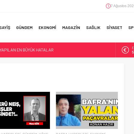
7 Ağustos 202
SAYİŞ
GÜNDEM
EKONOMİ
MAGAZİN
SAĞLIK
SİYASET
SP
E
 YAPILAN EN BÜYÜK HATALAR
5
A
6
F 5’İNCİLİK!
IN!’
B
1
D
4