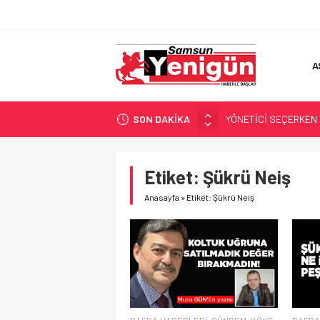
A
SON DAKİKA
YÖNETİCİ SEÇERKEN
GERİ SAYIM BAŞLADI
SAMSUNSPOR’DA HEDE
Etiket:
Şükrü Neiş
‘BAFRA’YA YATIRIM YAP
Anasayfa
»
Etiket: Şükrü Neiş
İŞTE FINDIK FİYATI!