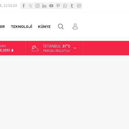
6, 12:52:02
OR
TEKNOLOJİ
KÜNYE
İSTANBUL
31°C
URO
5,0051
PARÇALI BULUTLU
LTIN
.584,66
İST
3.889,75
OLAR
7,7046