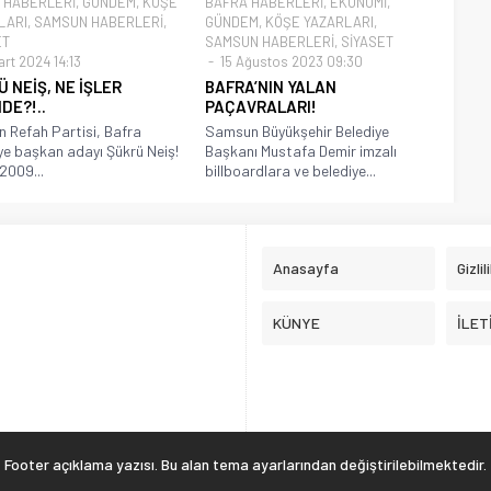
 HABERLERİ
,
GÜNDEM
,
KÖŞE
BAFRA HABERLERİ
,
EKONOMİ
,
LARI
,
SAMSUN HABERLERİ
,
GÜNDEM
,
KÖŞE YAZARLARI
,
ET
SAMSUN HABERLERİ
,
SİYASET
rt 2024 14:13
15 Ağustos 2023 09:30
 NEİŞ, NE İŞLER
BAFRA’NIN YALAN
DE?!..
PAÇAVRALARI!
n Refah Partisi, Bafra
Samsun Büyükşehir Belediye
ye başkan adayı Şükrü Neiş!
Başkanı Mustafa Demir imzalı
2009...
billboardlara ve belediye...
Anasayfa
Gizlil
KÜNYE
İLET
Footer açıklama yazısı. Bu alan tema ayarlarından değiştirilebilmektedir.