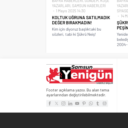
BAFRA HABERLERİ
,
GÜNDEM
,
KÖŞE
BAFRA
YAZARLARI
,
SAMSUN HABERLERİ
YAZAR
1 Mayıs 2025 14:30
SİYAS
14 Ma
KOLTUK UĞRUNA SATILMADIK
DEĞER BIRAKMADIN!
ŞÜKRÜ
PEŞİN
Kim için diyoruz başlıktaki bu
sözleri, tabi ki Şükrü Neiş!
Yenide
beledi
2004-
Footer açıklama yazısı. Bu alan tema
ayarlarından değiştirilebilmektedir.