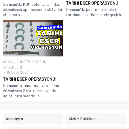
TARİHİ ESER OPERASYONU!
Samsun'da KOM polisi tarafından
düzenlenen operasyonda 503 adet
Samsun'da jandarma ekipleri
altın para,...
tarafından tarihi eser ele geçirildi
ASAYİŞ
,
GÜNDEM
,
SAMSUN
HABERLERİ
15 Ocak 2023 15:41
TARİHİ ESER OPERASYONU!
Samsun’da jandarma tarafından
düzenlenen 2 ayrı operasyonda
uyuşturucu madde ile...
Anasayfa
Gizlilik Politikası