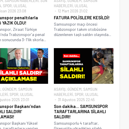
EM
,
SAMSUN HABERLERİ
,
SON
ASAYİŞ
,
GÜNDEM
,
SAMSUN
A
,
SPOR
,
ULUSAL
HABERLERİ
,
ULUSAL
isan 2026 23:08
12 Mart 2026 21:02
nspor penaltılarla
FATURA POLİSLERE KESİLDİ!
i YAZIK OLDU!
Samsunspor maçı öncesi
spor, Ziraat Türkiye
Trabzonspor takım otobüsüne
'nda Trabzonspor'a penal
düzenlenen taşlı saldırı olayında...
ı sonucunda 3-1'lik skorla...
Ş
,
GÜNDEM
,
SAMSUN
ASAYİŞ
,
GÜNDEM
,
SAMSUN
LERİ
,
SPOR
,
ULUSAL
HABERLERİ
,
SPOR
,
ULUSAL
ğustos 2025 23:01
31 Ağustos 2025 22:45
nspor Başkanı’ndan
Son dakika… SAMSUNSPOR
HLI SALDIRI’
TARAFTARLARINA SİLAHLI
LAMASI!
SALDIRI!
nspor Başkanı Yüksel
Samsunsporlu 4 taraftar,
ım, taraftarlara yapılan
Giresun’da uğradıkları silahlı