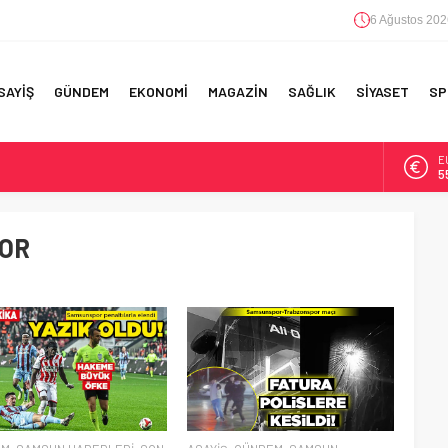
6 Ağustos 202
SAYİŞ
GÜNDEM
EKONOMİ
MAGAZİN
SAĞLIK
SİYASET
SP
E
5
A
6
OR
RI!
B
1
D
4