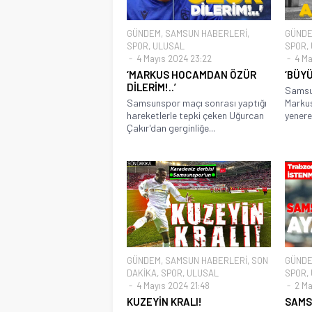
GÜNDEM
,
SAMSUN HABERLERİ
,
GÜND
SPOR
,
ULUSAL
SPOR
,
4 Mayıs 2024 23:22
4 Ma
‘MARKUS HOCAMDAN ÖZÜR
‘BÜYÜ
DİLERİM!..’
Samsun
Samsunspor maçı sonrası yaptığı
Markus
hareketlerle tepki çeken Uğurcan
yenere
Çakır'dan gerginliğe...
GÜNDEM
,
SAMSUN HABERLERİ
,
SON
GÜND
DAKİKA
,
SPOR
,
ULUSAL
SPOR
,
4 Mayıs 2024 21:48
2 Ma
KUZEYİN KRALI!
SAMS