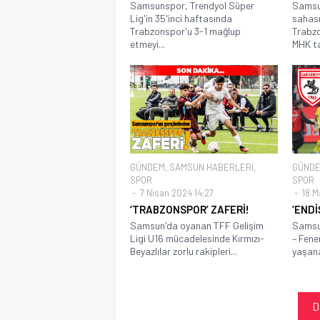
Samsunspor, Trendyol Süper
Samsu
Lig'in 35'inci haftasında
sahas
Trabzonspor'u 3-1 mağlup
Trabzo
etmeyi...
MHK ta
GÜNDEM
,
SAMSUN HABERLERİ
,
GÜND
SPOR
SPOR
7 Nisan 2024 14:27
18 Ma
‘TRABZONSPOR’ ZAFERİ!
‘ENDİ
Samsun'da oyanan TFF Gelişim
Samsu
Ligi U16 mücadelesinde Kırmızı-
– Fene
Beyazlılar zorlu rakipleri...
yaşana
D