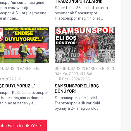
TRABZONSPOR ALARMI!
nspor'un cumartesi günü
ında oynayacağı
Süper Lig'in 35'inci haftasında
nspor A.Ş. karşılaşmasına
oynanacak Samsunspor -
rafından...
Trabzonspor maçının bilet...
EM
,
SAMSUN HABERLERİ
,
GÜNDEM
,
SAMSUN HABERLERİ
,
SON
DAKİKA
,
SPOR
,
ULUSAL
rt 2024 21:41
11 Ocak 2024 22:56
ŞE DUYUYORUZ!..’
SAMSUNSPOR ELİ BOŞ
DÖNÜYOR!
nspor Kulübü, Trabzonspor
rbahçe maçının ardından
Samsunspor, güçlü rakibi
n olaylar nedeniyle...
Trabzonspor’a ilk yarıdaki
oyunuyla 2-1 mağlup oldu
aha Fazla İçerik Yükle