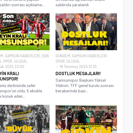
 saldırı sonrası açıklama...
saldırıda yaralandı
EM
,
SAMSUN HABERLERİ
,
SON
GÜNDEM
,
SAMSUN HABERLERİ
,
A
,
SPOR
,
ULUSAL
SPOR
,
ULUSAL
ak 2025 23:00
18 Temmuz 2024 21:25
YİN KRALI
DOSTLUK MESAJLARI!
UNSPOR!
Samsunspor Başkanı Yüksel
niz derbisinde zafer
Yıldırım, TFF genel kurulu sonrası
spor’un oldu. 5 eksikle
beraberinde bazı...
ni konuk eden...