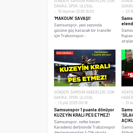
GÜNDEM
,
SAMSUN HABERLERİ
,
SON
GÜND
DAKİKA
,
SPOR
,
ULUSAL
DAKİK
15 Haziran 2026 19:02
23 N
‘MAKOUN’ SAVAŞI!
Samsu
elend
Samsunspor, yeni sezonda
gücüne güç katacak bir transfer
Samsun
için Trabzonspor...
Kupası
atışlar
GÜNDEM
,
SAMSUN HABERLERİ
,
SON
ASAYİ
DAKİKA
,
SPOR
,
ULUSAL
HABER
1 Eylül 2025 00:18
31 A
Samsunspor 1 puanla dönüyor
Samsu
KUZEYİN KRALI PES ETMEZ!
‘SİLA
AÇIK
Samsunspor, nefes kesen
Karadeniz derbisinde Trabzonspor
Samsu
deplasmanından 1-1'lik skorla
Yıldır