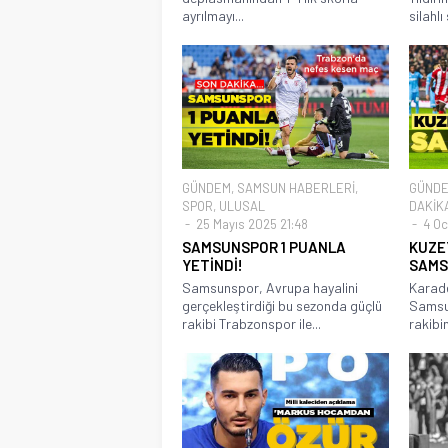
ayrılmayı...
silahlı
GÜNDEM
,
SAMSUN HABERLERİ
,
GÜND
SPOR
,
ULUSAL
DAKİK
25 Mayıs 2025 21:48
4 Oc
SAMSUNSPOR 1 PUANLA
KUZE
YETİNDİ!
SAMS
Samsunspor, Avrupa hayalini
Karade
gerçekleştirdiği bu sezonda güçlü
Samsun
rakibi Trabzonspor ile...
rakibi