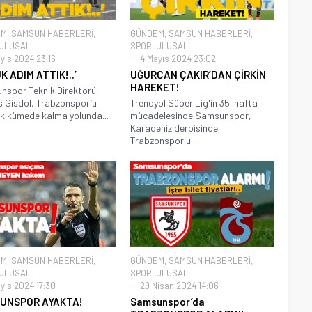
EM
,
SAMSUN HABERLERİ
,
GÜNDEM
,
SAMSUN HABERLERİ
,
ULUSAL
SPOR
,
ULUSAL
yıs 2024 23:16
4 Mayıs 2024 23:02
K ADIM ATTIK!..’
UĞURCAN ÇAKIR’DAN ÇİRKİN
HAREKET!
spor Teknik Direktörü
 Gisdol, Trabzonspor’u
Trendyol Süper Lig'in 35. hafta
k kümede kalma yolunda...
mücadelesinde Samsunspor,
Karadeniz derbisinde
Trabzonspor'u...
EM
,
SAMSUN HABERLERİ
,
GÜNDEM
,
SAMSUN HABERLERİ
,
ULUSAL
SPOR
,
ULUSAL
yıs 2024 17:30
29 Nisan 2024 14:06
UNSPOR AYAKTA!
Samsunspor’da