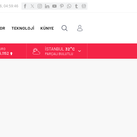
6, 04:59:47
OR
TEKNOLOJİ
KÜNYE
İSTANBUL
32°C
URO
5,1152
PARÇALI BULUTLU
LTIN
.529,72
İST
3.703,13
OLAR
7,5844