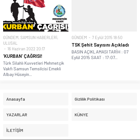
GÜNDEM
,
SAMSUN HABERLERİ
,
GÜNDEM
7 Eylül 2015 18:50
ULUSAL
TSK Şehit Sayısını Açıkladı
16 Haziran 2022 20:17
BASIN AÇIKLAMASI TARİH : 07
‘KURBAN’ ÇAĞRISI!
Eylül 2015 SAAT : 17:07...
Türk Silahlı Kuvvetleri Mehmetçik
Vakfı Samsun Temsilcisi Emekli
Albay Hüseyin...
Anasayfa
Gizlilik Politikası
YAZARLAR
KÜNYE
İLETİŞİM