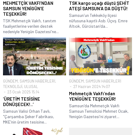
MEHMETÇİK VAKFI’NDAN
TSK kargo uçağı düştü ŞEHİT
SAMSUN YENİGÜN’E
ATEŞİ SAMSUN’A DA DÜŞTÜ!
TEŞEKKÜR!
Samsun'un Tekkeköy ilçesi
TSK Mehmetçik Vakfı, tanıtım
nüfusuna kayıtlı Asb. Üçvş. Emre
faaliyetlerine verilen destek
Altıok, Gürcistan'da...
nedeniyle Yenigün Gazetesi'ne...
GÜNDEM
,
SAMSUN HABERLERİ
,
GÜNDEM
,
SAMSUN HABERLERİ
TEKNOLOJİ
,
ULUSAL
27 Haziran 2024 14:07
23 Ocak 2025 15:14
Mehmetçik Vakfı’ndan
‘ÜRETİM TESİSİNE
YENİGÜN’E TEŞEKKÜR!
DÖNÜŞECEK!..’
Samsun'da Mehmetçik Vakfı
Samsun Valisi Orhan Tavlı,
Samsun Temsilcisi Mehmet Ocak,
"Çarşamba Şeker Fabrikası,
Yenigün Gazetesi'ni ziyaret...
MKE’nin üretim tesisine...