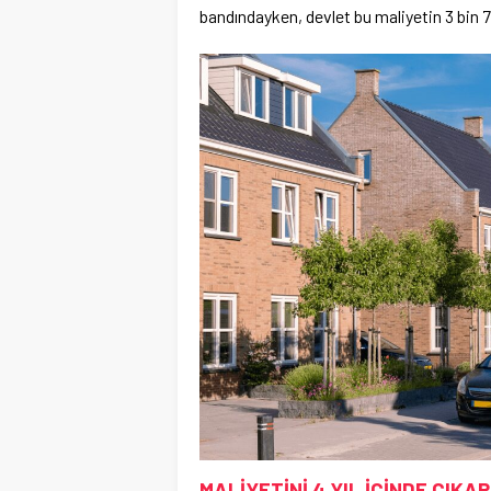
bandındayken, devlet bu maliyetin 3 bin
MALİYETİNİ 4 YIL İÇİNDE ÇIKA