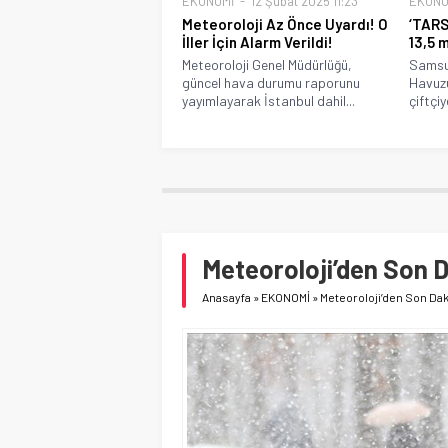
EKONOMİ
12 Şubat 2025 11:23
EKONO
Meteoroloji Az Önce Uyardı! O
‘TARS
İller İçin Alarm Verildi!
13,5 
Meteoroloji Genel Müdürlüğü,
Samsun
güncel hava durumu raporunu
Havuz
yayımlayarak İstanbul dahil...
çiftçiy
Meteoroloji’den Son 
Anasayfa
»
EKONOMİ
»
Meteoroloji’den Son Dak