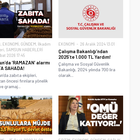
Ş
,
EKONOMİ
,
GÜNDEM
,
İlkadım
EKONOMİ
26 Aralık 2024 13:01
eri
,
SAMSUN HABERLERİ
Çalışma Bakanlığı’ndan
bat 2026 17:45
2025’te 1.000 TL Yardım!
n’da ‘RAMAZAN’ alarmı
Çalışma ve Sosyal Güvenlik
TA SAHADA!
Bakanlığı, 2024 yılında 700 lira
’da zabıta ekipleri,
olarak...
n öncesi fırınlara yönelik
ve gramaj...