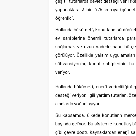
çeşitli tutarlarda devlet desteği verilir
yapacaklara 3 bin 775 euroya (güncel 
öğrenildi.
Hollanda hükümeti, konutların sürdürülebil
ev sahiplerine önemli tutarlarda para
sağlamak ve uzun vadede hane bütçesi
görülüyor. Özellikle yalıtım uygulamala
sübvansiyonlar, konut sahiplerinin bu
veriyor.
Hollanda hükümeti, enerji verimliliğini g
desteği veriyor. İlgili yardım tutarları, öz
alanlarda yoğunlaşıyor.
Bu kapsamda, ülkede konutların merkez
başında geliyor. Bu sistemle konutlar, bi
gibi çevre dostu kaynaklardan enerji sağ