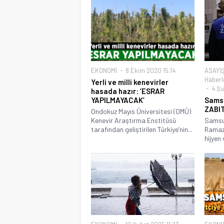
EKONOMİ
8 Ekim 2020 15:14
ASAYİ
Haberl
Yerli ve milli kenevirler
4 Şu
hasada hazır: ‘ESRAR
YAPILMAYACAK’
Samsu
ZABI
Ondokuz Mayıs Üniversitesi (OMÜ)
Kenevir Araştırma Enstitüsü
Samsun
tarafından geliştirilen Türkiye’nin...
Ramaza
hijyen 