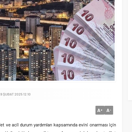
9 ŞUBAT 2025 12:10
A
A
+
-
afet ve acil durum yardımları kapsamında evini onarması için