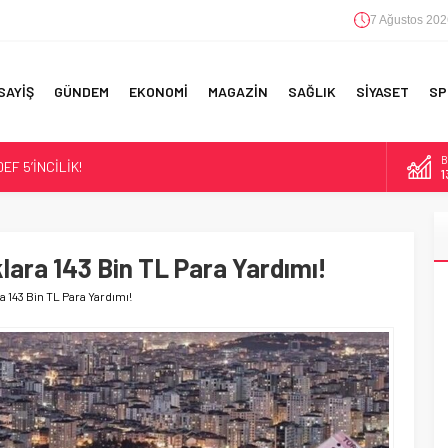
7 Ağustos 202
SAYİŞ
GÜNDEM
EKONOMİ
MAGAZİN
SAĞLIK
SİYASET
SP
D
F 5’İNCİLİK!
4
IN!’
E
5
 YAPILAN EN BÜYÜK HATALAR
lara 143 Bin TL Para Yardımı!
A
6
a 143 Bin TL Para Yardımı!
B
1