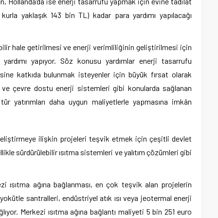
ken, Hollanda’da ise enerji tasarrufu yapmak için evine tadilat
kurla yaklaşık 143 bin TL) kadar para yardımı yapılacağı
ir hale getirilmesi ve enerji verimliliğinin geliştirilmesi için
 yardımı yapıyor. Söz konusu yardımlar enerji tasarrufu
ne katkıda bulunmak isteyenler için büyük fırsat olarak
rı ve çevre dostu enerji sistemleri gibi konularda sağlanan
 tür yatırımları daha uygun maliyetlerle yapmasına imkân
eliştirmeye ilişkin projeleri teşvik etmek için çeşitli devlet
ellikle sürdürülebilir ısıtma sistemleri ve yalıtım çözümleri gibi
i ısıtma ağına bağlanması, en çok teşvik alan projelerin
yokütle santralleri, endüstriyel atık ısı veya jeotermal enerji
lıyor. Merkezi ısıtma ağına bağlantı maliyeti 5 bin 251 euro