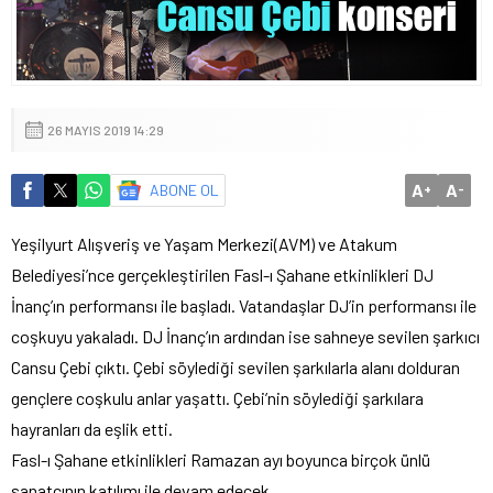
26 MAYIS 2019 14:29
A
A
ABONE OL
+
-
Yeşilyurt Alışveriş ve Yaşam Merkezi(AVM) ve Atakum
Belediyesi’nce gerçekleştirilen Fasl-ı Şahane etkinlikleri DJ
İnanç’ın performansı ile başladı. Vatandaşlar DJ’in performansı ile
coşkuyu yakaladı. DJ İnanç’ın ardından ise sahneye sevilen şarkıcı
Cansu Çebi çıktı. Çebi söylediği sevilen şarkılarla alanı dolduran
gençlere coşkulu anlar yaşattı. Çebi’nin söylediği şarkılara
hayranları da eşlik etti.
Fasl-ı Şahane etkinlikleri Ramazan ayı boyunca birçok ünlü
sanatçının katılımı ile devam edecek.