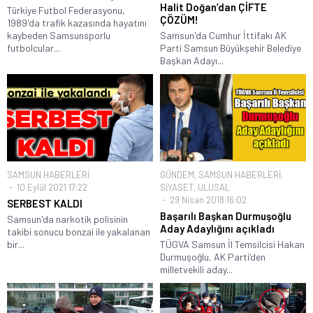
Halit Doğan’dan ÇİFTE
Türkiye Futbol Federasyonu,
ÇÖZÜM!
1989'da trafik kazasında hayatını
kaybeden Samsunsporlu
Samsun'da Cumhur İttifakı AK
futbolcular...
Parti Samsun Büyükşehir Belediye
Başkan Adayı...
SAMSUN HABERLERİ
GÜNDEM
,
SAMSUN HABERLERİ
,
10 Eylül 2021 17:22
SİYASET
,
ULUSAL
29 Nisan 2018 16:02
SERBEST KALDI
Başarılı Başkan Durmuşoğlu
Samsun'da narkotik polisinin
Aday Adaylığını açıkladı
takibi sonucu bonzai ile yakalanan
bir...
TÜGVA Samsun İl Temsilcisi Hakan
Durmuşoğlu, AK Parti’den
milletvekili aday...