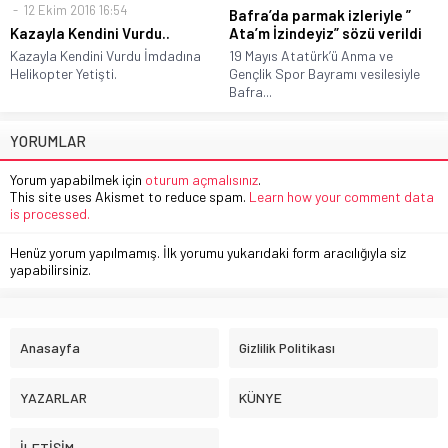
12 Ekim 2016 16:54
Bafra’da parmak izleriyle ”
Kazayla Kendini Vurdu..
Ata’m İzindeyiz” sözü verildi
Kazayla Kendini Vurdu İmdadına
19 Mayıs Atatürk’ü Anma ve
Helikopter Yetişti.
Gençlik Spor Bayramı vesilesiyle
Bafra...
YORUMLAR
Yorum yapabilmek için
oturum açmalısınız
.
This site uses Akismet to reduce spam.
Learn how your comment data
is processed.
Henüz yorum yapılmamış. İlk yorumu yukarıdaki form aracılığıyla siz
yapabilirsiniz.
Anasayfa
Gizlilik Politikası
YAZARLAR
KÜNYE
İLETİŞİM