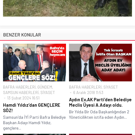
BENZER KONULAR
BAFRA HABERLERİ
,
GÜNDEM
,
BAFRA HABERLERİ
,
SİYASET
SAMSUN HABERLERİ
,
SİYASET
6 Aralık 2018 11:53
13 Şubat 2024 16:51
Aydın Ev,AK Parti’den Belediye
Hamdi Yıldız’dan GENÇLERE
Meclis Üyesi A.Adayı oldu.
SÖZ!
Bir Yılda Bir Oda Başkanlığından 2
Samsun'da İYİ Parti Bafra Belediye
Yöneticilikten istifa eden Aydın...
Başkan Adayı Hamdi Yıldız,
gençlere...