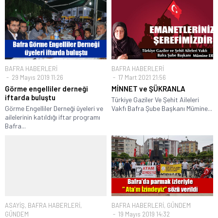
BAFRA HABERLERİ
BAFRA HABERLERİ
29 Mayıs 2019 11:26
17 Mart 2021 21:56
Görme engelliler derneği
MİNNET ve ŞÜKRANLA
iftarda buluştu
Türkiye Gaziler Ve Şehit Aileleri
Görme Engelliler Derneği üyeleri ve
Vakfı Bafra Şube Başkanı Mümine...
ailelerinin katıldığı iftar programı
Bafra...
ASAYİŞ
,
BAFRA HABERLERİ
,
BAFRA HABERLERİ
,
GÜNDEM
GÜNDEM
19 Mayıs 2019 14:32