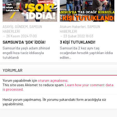
ASAYİŞ
,
GÜNDEM
,
SAMSUN
Atakum Haberleri
,
SAMSUN
HABERLERİ
HABERLERİ
26 Kasım 2024 17:00
23 Şubat 2022 19:03
SAMSUN’DA ‘ŞOK’ İDDİA!
3 KİŞİ TUTUKLANDI!
Samsun'da yaşlı adam zihinsel
Samsun'da 2 kez aynı taş
engelli kıza taciz iddiasıyla
ocağından hırsızlık yaptıkları iddia
tutuklandı
edilen...
YORUMLAR
Yorum yapabilmek için
oturum açmalısınız
.
This site uses Akismet to reduce spam.
Learn how your comment data
is processed.
Henüz yorum yapılmamış. İlk yorumu yukarıdaki form aracılığıyla siz
yapabilirsiniz.