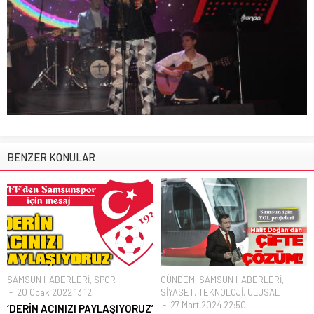
BENZER KONULAR
SAMSUN HABERLERİ
,
SPOR
GÜNDEM
,
SAMSUN HABERLERİ
,
20 Ocak 2022 13:12
SİYASET
,
TEKNOLOJİ
,
ULUSAL
27 Mart 2024 22:50
‘DERİN ACINIZI PAYLAŞIYORUZ’