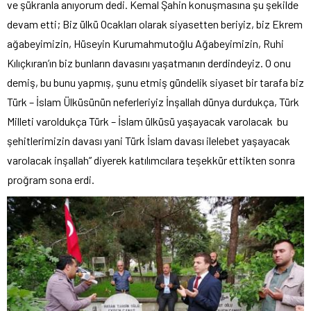
ve şükranla anıyorum dedi. Kemal Şahin konuşmasına şu şekilde
devam etti; Biz ülkü Ocakları olarak siyasetten beriyiz, biz Ekrem
ağabeyimizin, Hüseyin Kurumahmutoğlu Ağabeyimizin, Ruhi
Kılıçkıran’ın biz bunların davasını yaşatmanın derdindeyiz. O onu
demiş, bu bunu yapmış, şunu etmiş gündelik siyaset bir tarafa biz
Türk – İslam Ülküsünün neferleriyiz İnşallah dünya durdukça, Türk
Milleti varoldukça Türk – İslam ülküsü yaşayacak varolacak bu
şehitlerimizin davası yani Türk İslam davası ilelebet yaşayacak
varolacak inşallah” diyerek katılımcılara teşekkür ettikten sonra
proğram sona erdi.