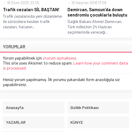
16 Ekim 2025 22:25
10 Haziran 2018 17:08
Trafik cezaları SİL BAŞTAN!
Demircan, Samsun’da down
sendromlu çocuklarla buluştu
Trafik cezalarında yeni düzenleme
ile sürücülere kesilen trafik
Sağlık Bakanı Ahmet Demircan,
cezaları, hatanın...
Türk milletinin 24 Haziran
seçimlerinde vereceği...
YORUMLAR
Yorum yapabilmek için
oturum açmalısınız
.
This site uses Akismet to reduce spam.
Learn how your comment data
is processed.
Henüz yorum yapılmamış. İlk yorumu yukarıdaki form aracılığıyla siz
yapabilirsiniz.
Anasayfa
Gizlilik Politikası
YAZARLAR
KÜNYE