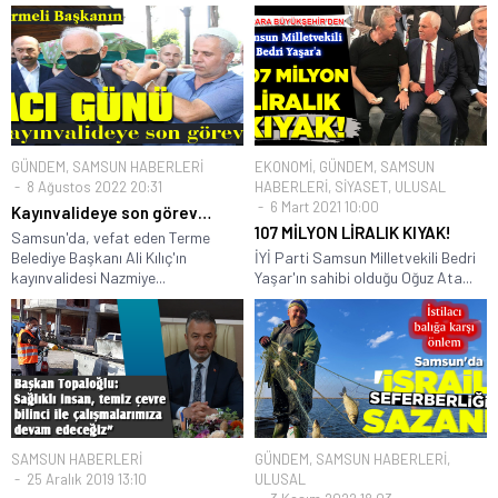
GÜNDEM
,
SAMSUN HABERLERİ
EKONOMİ
,
GÜNDEM
,
SAMSUN
8 Ağustos 2022 20:31
HABERLERİ
,
SİYASET
,
ULUSAL
6 Mart 2021 10:00
Kayınvalideye son görev…
107 MİLYON LİRALIK KIYAK!
Samsun'da, vefat eden Terme
Belediye Başkanı Ali Kılıç'ın
İYİ Parti Samsun Milletvekili Bedri
kayınvalidesi Nazmiye...
Yaşar'ın sahibi olduğu Oğuz Ata...
SAMSUN HABERLERİ
GÜNDEM
,
SAMSUN HABERLERİ
,
25 Aralık 2019 13:10
ULUSAL