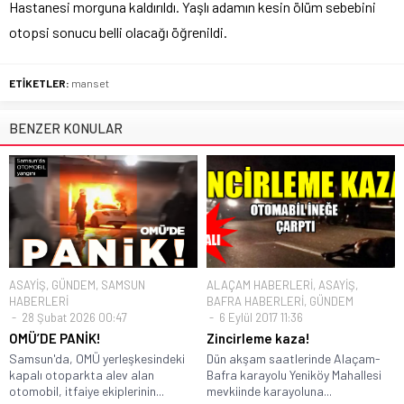
Hastanesi morguna kaldırıldı. Yaşlı adamın kesin ölüm sebebini
otopsi sonucu belli olacağı öğrenildi.
ETİKETLER:
manset
BENZER KONULAR
ASAYİŞ
,
GÜNDEM
,
SAMSUN
ALAÇAM HABERLERİ
,
ASAYİŞ
,
HABERLERİ
BAFRA HABERLERİ
,
GÜNDEM
28 Şubat 2026 00:47
6 Eylül 2017 11:36
OMÜ’DE PANİK!
Zincirleme kaza!
Samsun'da, OMÜ yerleşkesindeki
Dün akşam saatlerinde Alaçam-
kapalı otoparkta alev alan
Bafra karayolu Yeniköy Mahallesi
otomobil, itfaiye ekiplerinin...
mevkiinde karayoluna...