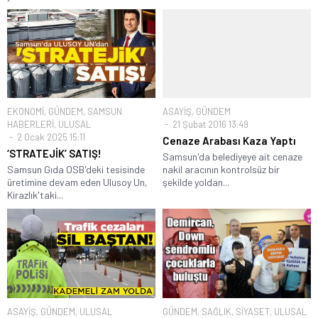
EKONOMİ
,
GÜNDEM
,
SAMSUN
ASAYİŞ
,
GÜNDEM
HABERLERİ
,
ULUSAL
21 Şubat 2016 13:49
2 Ocak 2025 15:11
Cenaze Arabası Kaza Yaptı
‘STRATEJİK’ SATIŞ!
Samsun'da belediyeye ait cenaze
Samsun Gıda OSB'deki tesisinde
nakil aracının kontrolsüz bir
üretimine devam eden Ulusoy Un,
şekilde yoldan...
Kirazlık'taki...
ASAYİŞ
,
GÜNDEM
,
ULUSAL
GÜNDEM
,
SAĞLIK
,
SİYASET
,
ULUSAL