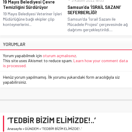
3 Kasım 2022 18:03
19 Mayıs Belediyesi Çevre
Temizliğini Sürdürüyor
Samsun’da ‘İSRAİL SAZANI’
SEFERBERLİĞİ!
19 Mayıs Belediyesi Veteriner İşleri
Müdürlüğüne bağlı ekipler çöp
Samsun'da 'İsrail Sazanı ile
konteynerlerini...
Mücadele Projesi' çerçevesinde ağ
dağıtımı gerçekleştirildi....
YORUMLAR
Yorum yapabilmek için
oturum açmalısınız
.
This site uses Akismet to reduce spam.
Learn how your comment data
is processed.
Henüz yorum yapılmamış. İlk yorumu yukarıdaki form aracılığıyla siz
yapabilirsiniz.
‘TEDBİR BİZİM ELİMİZDE!..’
Anasayfa
»
GÜNDEM
»
‘TEDBİR BİZİM ELİMİZDE!..’