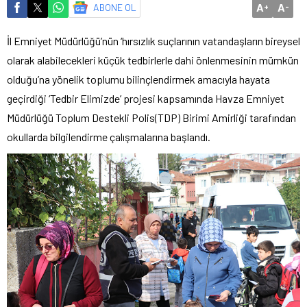
A
A
ABONE OL
+
-
İl Emniyet Müdürlüğü’nün ‘hırsızlık suçlarının vatandaşların bireysel
olarak alabilecekleri küçük tedbirlerle dahi önlenmesinin mümkün
olduğu’na yönelik toplumu bilinçlendirmek amacıyla hayata
geçirdiği ‘Tedbir Elimizde’ projesi kapsamında Havza Emniyet
Müdürlüğü Toplum Destekli Polis(TDP) Birimi Amirliği tarafından
okullarda bilgilendirme çalışmalarına başlandı.