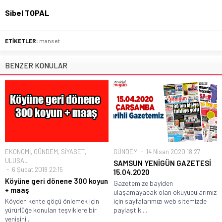
Sibel TOPAL
ETİKETLER:
manset
BENZER KONULAR
EKONOMİ
,
GÜNDEM
,
SİYASET
,
GÜNDEM
14 Nisan 2020 18:27
ULUSAL
SAMSUN YENİGÜN GAZETESİ
6 Şubat 2018 22:15
15.04.2020
Köyüne geri dönene 300 koyun
Gazetemize bayiden
+ maaş
ulaşamayacak olan okuyucularımız
Köyden kente göçü önlemek için
için sayfalarımızı web sitemizde
yürürlüğe konulan teşviklere bir
paylaştık....
yenisini...