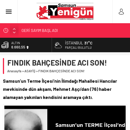
GERİ SAYIM BAŞLADI
SAMSUNSPOR’DA HEDEF 5’İNCİLİK!
İSTANBUL
31°C
ALTIN
6.660,55
‘BAFRA’YA YATIRIM YAPIN!’
PARÇALI BULUTLU
İŞTE FINDIK FİYATI!
BİST
FINDIK BAHÇESİNDE ACI SON!
13.779,39
YÖNETİCİ SEÇERKEN YAPILAN EN BÜYÜK HATALAR
Anasayfa
»
ASAYİŞ
»
FINDIK BAHÇESİNDE ACI SON!
DOLAR
47,7111
Samsun’un Terme İlçesi’nin İlimdağı Mahallesi Hancılar
EURO
mevkisinde dün akşam, Mehmet Aşçı’dan (76) haber
55,1881
alamayan yakınları kendisini aramaya çıktı.