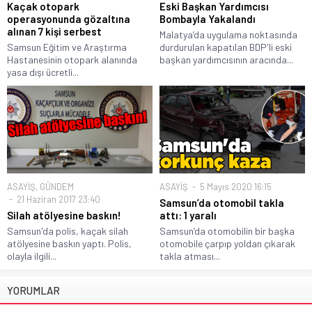
Kaçak otopark
Eski Başkan Yardımcısı
operasyonunda gözaltına
Bombayla Yakalandı
alınan 7 kişi serbest
Malatya’da uygulama noktasında
Samsun Eğitim ve Araştırma
durdurulan kapatılan BDP'li eski
Hastanesinin otopark alanında
başkan yardımcısının aracında...
yasa dışı ücretli...
ASAYİŞ
,
GÜNDEM
ASAYİŞ
5 Mayıs 2020 16:15
21 Haziran 2017 23:40
Samsun’da otomobil takla
Silah atölyesine baskın!
attı: 1 yaralı
Samsun'da polis, kaçak silah
Samsun’da otomobilin bir başka
atölyesine baskın yaptı. Polis,
otomobile çarpıp yoldan çıkarak
olayla ilgili...
takla atması...
YORUMLAR