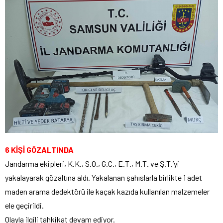
6 KİŞİ GÖZALTINDA
Jandarma ekipleri, K.K., S.O., G.C., E.T., M.T. ve Ş.T.’yi
yakalayarak gözaltına aldı. Yakalanan şahıslarla birlikte 1 adet
maden arama dedektörü ile kaçak kazıda kullanılan malzemeler
ele geçirildi.
Olayla ilgili tahkikat devam ediyor.