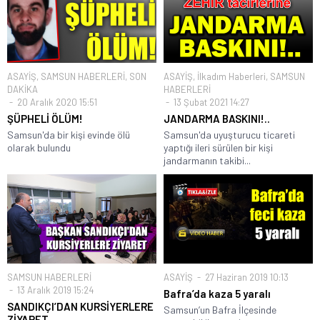
ASAYİŞ
,
SAMSUN HABERLERİ
,
SON
ASAYİŞ
,
İlkadım Haberleri
,
SAMSUN
DAKİKA
HABERLERİ
20 Aralık 2020 15:51
13 Şubat 2021 14:27
ŞÜPHELİ ÖLÜM!
JANDARMA BASKINI!..
Samsun'da bir kişi evinde ölü
Samsun'da uyuşturucu ticareti
olarak bulundu
yaptığı ileri sürülen bir kişi
jandarmanın takibi...
SAMSUN HABERLERİ
ASAYİŞ
27 Haziran 2019 10:13
13 Aralık 2019 15:24
Bafra’da kaza 5 yaralı
SANDIKÇI’DAN KURSİYERLERE
Samsun’un Bafra İlçesinde
ZİYARET