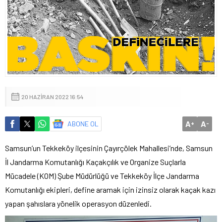
20 HAZIRAN 2022 16:54
A
A
ABONE OL
+
-
Samsun’un Tekkeköy ilçesinin Çayırçölek Mahallesi’nde, Samsun
İl Jandarma Komutanlığı Kaçakçılık ve Organize Suçlarla
Mücadele (KOM) Şube Müdürlüğü ve Tekkeköy İlçe Jandarma
Komutanlığı ekipleri, define aramak için izinsiz olarak kaçak kazı
yapan şahıslara yönelik operasyon düzenledi.