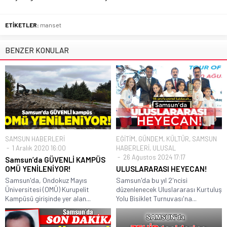
ETİKETLER:
manset
BENZER KONULAR
SAMSUN HABERLERİ
EĞİTİM
,
GÜNDEM
,
KÜLTÜR
,
SAMSUN
1 Aralık 2020 16:00
HABERLERİ
,
ULUSAL
26 Ağustos 2024 17:17
Samsun’da GÜVENLİ KAMPÜS
OMÜ YENİLENİYOR!
ULUSLARARASI HEYECAN!
Samsun'da, Ondokuz Mayıs
Samsun'da bu yıl 2'ncisi
Üniversitesi (OMÜ) Kurupelit
düzenlenecek Uluslararası Kurtuluş
Kampüsü girişinde yer alan...
Yolu Bisiklet Turnuvası'na...