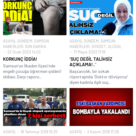
ASAYİŞ
,
GÜNDEM
,
SAMSUN
ASAYİŞ
,
GÜNDEM
,
SAMSUN
HABERLERİ
,
SON DAKİKA
HABERLERİ
,
SİYASET
,
ULUSAL
22 Ocak 2023 14:02
17 Mayıs 2023 17:18
KORKUNÇ İDDİA!
‘SUÇ DEĞİL TALİHSİZ
AÇIKLAMA!..’
Samsun'un İlkadım İlçesi'nde
engelli çocuğa öğretmen şiddeti’
Başsavcılık, bir sokak
iddiası. Darp raporu...
röportajında 'Doktor dövüyoruz'
diyen kadınla ilgili suç...
ASAYİŞ
18 Temmuz 2019 15:35
ASAYİŞ
2 Kasım 2018 17:26