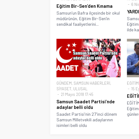
6 Ni
Eğitim Bir-Sen’den Kınama
YARD
Samsun’un Bafra ilçesinde bir okul
müdürünün, Eğitim Bir-Sen’in
Samsun
sendikal faaliyetlerini...
Eğitim 
ilde k
GÜNDEM
,
SAMSUN HABERLERİ
,
EĞİTİM
SİYASET
,
ULUSAL
15 Ey
21 Mayıs 2018 17:45
EĞİTİ
Samsun Saadet Partisi’nde
EĞİTİ
adaylar belli oldu
Eğitim
Saadet Partisi'nin 27'inci dönem
günlerd
Samsun Milletvekili adaylarının
isimleri belli oldu