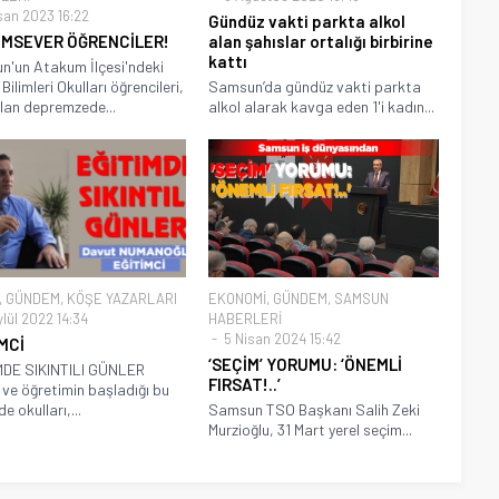
san 2023 16:22
Gündüz vakti parkta alkol
IMSEVER ÖĞRENCİLER!
alan şahıslar ortalığı birbirine
kattı
'un Atakum İlçesi'ndeki
Bilimleri Okulları öğrencileri,
Samsun’da gündüz vakti parkta
alan depremzede...
alkol alarak kavga eden 1'i kadın...
,
GÜNDEM
,
KÖŞE YAZARLARI
EKONOMİ
,
GÜNDEM
,
SAMSUN
lül 2022 14:34
HABERLERİ
5 Nisan 2024 15:42
MCİ
‘SEÇİM’ YORUMU: ‘ÖNEMLİ
MDE SIKINTILI GÜNLER
FIRSAT!..’
 ve öğretimin başladığı bu
e okulları,...
Samsun TSO Başkanı Salih Zeki
Murzioğlu, 31 Mart yerel seçim...