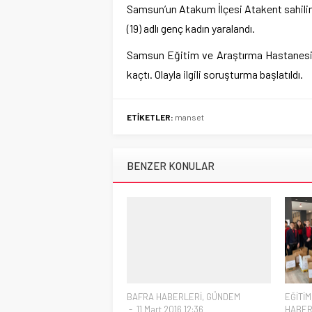
Samsun’un Atakum İlçesi Atakent sahilin
(19) adlı genç kadın yaralandı.
Samsun Eğitim ve Araştırma Hastanesine ka
kaçtı. Olayla ilgili soruşturma başlatıldı.
ETİKETLER:
manset
BENZER KONULAR
BAFRA HABERLERİ
,
GÜNDEM
EĞİTİM
11 Mart 2016 12:36
HABER