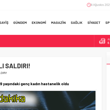
8 Ağustos 202
SAYİŞ
GÜNDEM
EKONOMİ
MAGAZİN
SAĞLIK
SİYASET
SP
B
1
F 5’İNCİLİK!
D
47
IN!’
I SALDIRI!
E
5
 YAPILAN EN BÜYÜK HATALAR
DIRI!
A
6
19 yaşındaki genç kadın hastanelik oldu