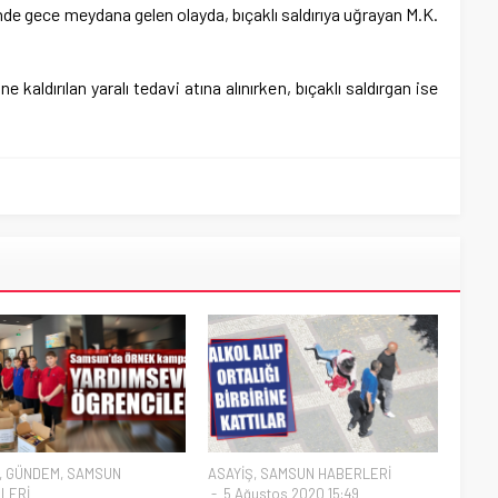
de gece meydana gelen olayda, bıçaklı saldırıya uğrayan M.K.
ldırılan yaralı tedavi atına alınırken, bıçaklı saldırgan ise
,
GÜNDEM
,
SAMSUN
ASAYİŞ
,
SAMSUN HABERLERİ
LERİ
5 Ağustos 2020 15:49