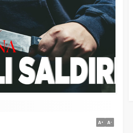
A
A
+
-