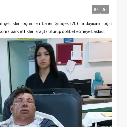
A
A
+
-
i geldikleri öğrenilen Caner Şimşek (20) ile dayısının oğlu
onra park ettikleri araçta oturup sohbet etmeye başladı.