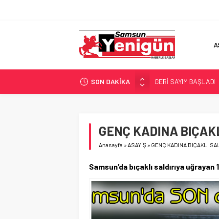
A
SON DAKİKA
GERİ SAYIM BAŞLADI
SAMSUNSPOR’DA HEDE
‘BAFRA’YA YATIRIM YAP
İŞTE FINDIK FİYATI!
GENÇ KADINA BIÇAKL
YÖNETİCİ SEÇERKEN
Anasayfa
»
ASAYİŞ
»
GENÇ KADINA BIÇAKLI SAL
Samsun’da bıçaklı saldırıya uğrayan 