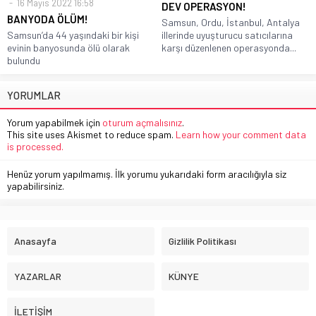
16 Mayıs 2022 16:58
DEV OPERASYON!
BANYODA ÖLÜM!
Samsun, Ordu, İstanbul, Antalya
Samsun’da 44 yaşındaki bir kişi
illerinde uyuşturucu satıcılarına
evinin banyosunda ölü olarak
karşı düzenlenen operasyonda...
bulundu
YORUMLAR
Yorum yapabilmek için
oturum açmalısınız
.
This site uses Akismet to reduce spam.
Learn how your comment data
is processed.
Henüz yorum yapılmamış. İlk yorumu yukarıdaki form aracılığıyla siz
yapabilirsiniz.
Anasayfa
Gizlilik Politikası
YAZARLAR
KÜNYE
İLETİŞİM