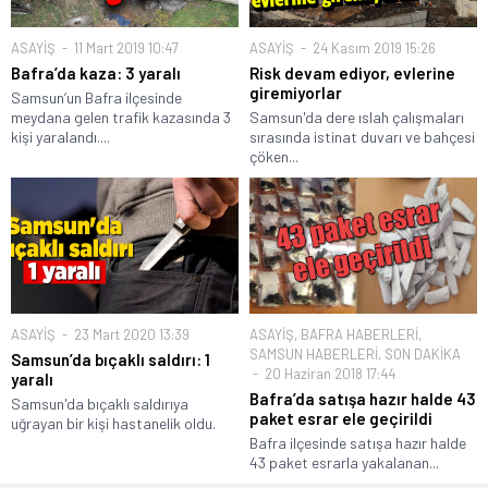
ASAYİŞ
11 Mart 2019 10:47
ASAYİŞ
24 Kasım 2019 15:26
Bafra’da kaza: 3 yaralı
Risk devam ediyor, evlerine
giremiyorlar
Samsun’un Bafra ilçesinde
meydana gelen trafik kazasında 3
Samsun'da dere ıslah çalışmaları
kişi yaralandı....
sırasında istinat duvarı ve bahçesi
çöken...
ASAYİŞ
23 Mart 2020 13:39
ASAYİŞ
,
BAFRA HABERLERİ
,
SAMSUN HABERLERİ
,
SON DAKİKA
Samsun’da bıçaklı saldırı: 1
20 Haziran 2018 17:44
yaralı
Bafra’da satışa hazır halde 43
Samsun'da bıçaklı saldırıya
paket esrar ele geçirildi
uğrayan bir kişi hastanelik oldu.
Bafra ilçesinde satışa hazır halde
43 paket esrarla yakalanan...