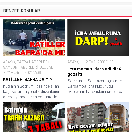
BENZER KONULAR
ASAYİŞ
,
BAFRA HABERLERİ
,
ASAYİŞ
12 Eylül 2019 11:48
SAMSUN HABERLERİ
,
ULUSAL
İcra memuru darp edildi: 4
17 Haziran 2021 17:36
gözaltı
KATİLLER, BAFRA’DA MI?
Samsun’un Salıpazarı ilçesinde
Muğla'nın Bodrum ilçesinde silah
Çarşamba İcra Müdürlüğü
kaçakçılarına yönelik düzenlenen
ekiplerinin haciz işlemi sırasında...
operasyonda çıkan çatışmada...