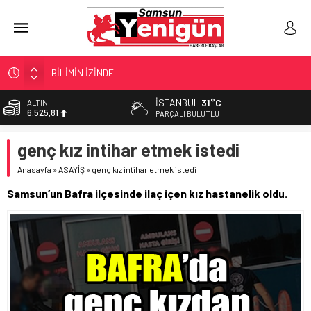
BİLİMİN İZİNDE!
TIR’A ‘ZEHİR’ BASKINI!
İSTANBUL
31°C
ALTIN
6.525,81
FECİ SON!
PARÇALI BULUTLU
UÇURUMDA CAN PAZARI!
BİST
genç kız intihar etmek istedi
13.703,13
SAMSUN YANACAK!
Anasayfa
»
ASAYİŞ
»
genç kız intihar etmek istedi
DOLAR
47,5932
Samsun’un Bafra ilçesinde ilaç içen kız hastanelik oldu.
EURO
55,0919