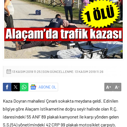
13 KASIM 2019 11:25 | SON GÜNCELLENME: 13 KASIM 2019 11:26
A
A
ABONE OL
+
-
Kaza Doyran mahallesi Çınarlı sokakta meydana geldi. Edinilen
bilgiye göre Alaçam istikametine doğru seyir halinde olan R.Ç.
idaresindeki 55 ANF 89 plakalı kamyonet ile karşı yönden gelen
S.S.(54) yönetimindeki 42 CRP 99 plakalı motosiklet çarpıştı.