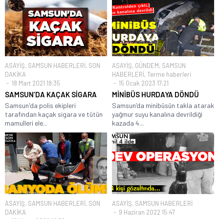
ASAYİŞ
,
SAMSUN HABERLERİ
,
SON
ASAYİŞ
,
GÜNDEM
,
SAMSUN
DAKİKA
HABERLERİ
,
Terme haberleri
18 Mart 2021 18:35
15 Ocak 2023 17:21
SAMSUN’DA KAÇAK SİGARA
MİNİBÜS HURDAYA DÖNDÜ
Samsun'da polis ekipleri
Samsun’da minibüsün takla atarak
tarafından kaçak sigara ve tütün
yağmur suyu kanalına devrildiği
mamulleri ele...
kazada 4...
ASAYİŞ
,
SAMSUN HABERLERİ
,
SON
ASAYİŞ
,
SAMSUN HABERLERİ
DAKİKA
9 Haziran 2022 15:47