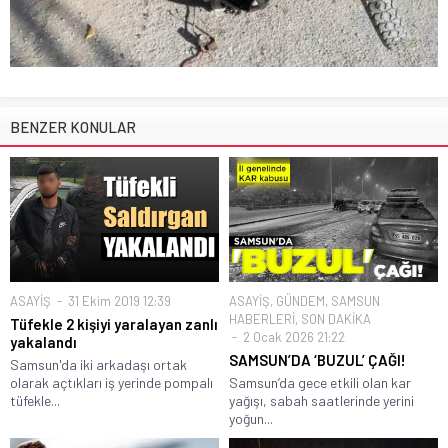
BENZER KONULAR
ASAYİŞ
31 Ekim 2019 12:39
ASAYİŞ
,
GÜNDEM
,
SAMSUN
HABERLERİ
,
SON DAKİKA
Tüfekle 2 kişiyi yaralayan zanlı
2 Ocak 2026 21:22
yakalandı
SAMSUN’DA ‘BUZUL’ ÇAĞI!
Samsun'da iki arkadaşı ortak
olarak açtıkları iş yerinde pompalı
Samsun’da gece etkili olan kar
tüfekle...
yağışı, sabah saatlerinde yerini
yoğun...