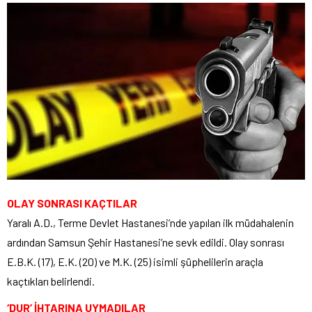
OLAY SONRASI KAÇTILAR
Yaralı A.D., Terme Devlet Hastanesi’nde yapılan ilk müdahalenin
ardından Samsun Şehir Hastanesi’ne sevk edildi. Olay sonrası
E.B.K. (17), E.K. (20) ve M.K. (25) isimli şüphelilerin araçla
kaçtıkları belirlendi.
‘DUR’ İHTARINA UYMADILAR