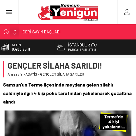
GERİ SAYIM BAŞLADI
SAMSUNSPOR’DA HEDEF 5’İNCİLİK!
İSTANBUL
31°C
ALTIN
6.488,95
‘BAFRA’YA YATIRIM YAPIN!’
PARÇALI BULUTLU
İŞTE FINDIK FİYATI!
BİST
GENÇLER SİLAHA SARILDI!
13.798,82
YÖNETİCİ SEÇERKEN YAPILAN EN BÜYÜK HATALAR
Anasayfa
»
ASAYİŞ
»
GENÇLER SİLAHA SARILDI!
DOLAR
47,5939
Samsun’un Terme ilçesinde meydana gelen silahlı
EURO
saldırıyla ilgili 4 kişi polis tarafından yakalanarak gözaltına
54,9646
alındı