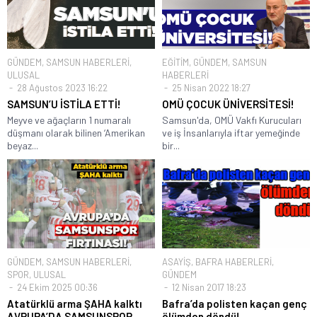
GÜNDEM
,
SAMSUN HABERLERİ
,
EĞİTİM
,
GÜNDEM
,
SAMSUN
ULUSAL
HABERLERİ
28 Ağustos 2023 16:22
25 Nisan 2022 18:27
SAMSUN’U İSTİLA ETTİ!
OMÜ ÇOCUK ÜNİVERSİTESİ!
Meyve ve ağaçların 1 numaralı
Samsun'da, OMÜ Vakfı Kurucuları
düşmanı olarak bilinen ‘Amerikan
ve iş İnsanlarıyla iftar yemeğinde
beyaz...
bir...
GÜNDEM
,
SAMSUN HABERLERİ
,
ASAYİŞ
,
BAFRA HABERLERİ
,
SPOR
,
ULUSAL
GÜNDEM
24 Ekim 2025 00:36
12 Nisan 2017 18:23
Atatürklü arma ŞAHA kalktı
Bafra’da polisten kaçan genç
AVRUPA’DA SAMSUNSPOR
ölümden döndü!