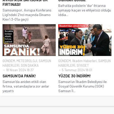
FIRTINASI!
Bafra’da polislerin 'dur' ihtarına
Samsunspor, Avrupa Konferans
uymayıp kaçan ve ehliyetsiz olduğu
Ligi’ndeki 2’nci maçında Dinamo
iddia...
Kiev’i 3-0’la geçti
GÜNDEM
,
METEOROLOJİ
,
SAMSUN
GÜNDEM
,
İlkadım Haberleri
,
SAMSUN
HABERLERİ
,
SON DAKİKA
HABERLERİ
,
SİYASET
18 Nisan 2024 18:37
5 Temmuz 2024 18:01
SAMSUN’DA PANİK!
YÜZDE 30 İNDİRİM!
Samsun'da aniden etkili olan
Samsun’un İlkadım Belediyesi ile
fırtına, vatandaşlara zor anlar
Sosyal Güvenlik Kurumu (SGK)
yaşattı
Samsun İl...