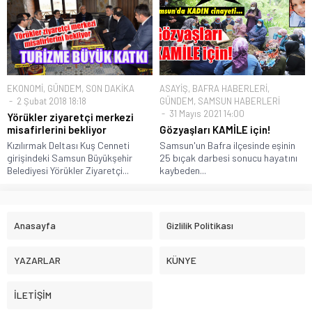
EKONOMİ
,
GÜNDEM
,
SON DAKİKA
ASAYİŞ
,
BAFRA HABERLERİ
,
2 Şubat 2018 18:18
GÜNDEM
,
SAMSUN HABERLERİ
31 Mayıs 2021 14:00
Yörükler ziyaretçi merkezi
misafirlerini bekliyor
Gözyaşları KAMİLE için!
Kızılırmak Deltası Kuş Cenneti
Samsun'un Bafra ilçesinde eşinin
girişindeki Samsun Büyükşehir
25 bıçak darbesi sonucu hayatını
Belediyesi Yörükler Ziyaretçi...
kaybeden...
Anasayfa
Gizlilik Politikası
YAZARLAR
KÜNYE
İLETİŞİM