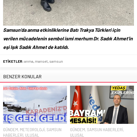
Samsun’da anma etkinliklerine Batı Trakya Türkleri için
verilen mücadelenin sembol ismi merhum Dr. Sadık Ahmet’in
eşi Işık Sadık Ahmet de katıldı.
ETİKETLER:
anma
,
manset
,
samsun
BENZER KONULAR
GÜNDEM
,
METEOROLOJİ
,
SAMSUN
GÜNDEM
,
SAMSUN HABERLERİ
,
HABERLERİ
,
ULUSAL
ULUSAL