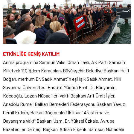
ETKİNLİĞE GENİŞ KATILIM
Anma programına Samsun Valisi Orhan Tavlı, AK Parti Samsun
Milletvekili Çiğdem Karaaslan, Büyükşehir Belediye Başkanı Halit
Doğan, merhum Dr. Sadık Ahmet’in eşi Işık Sadık Ahmet, Milli
Savunma Üniversitesi Enstitü Müdürü Prof. Dr. Bünyamin
Kocaoğlu, Lozan Mübadilleri Vakfı Başkanı Arif Ümit İşler,
Anadolu Rumeli Balkan Dernekleri Federasyonu Başkanı Yavuz
Cemil Erdem, Balkan Göçmenleri İktisadi Araştırma ve
Dayanışma Vakfı Başkanı Uzm. Dr. Yüksel Özkale, Avrupa
Gazeteciler Derneği Başkanı Adnan Fişenk, Samsun Mübadele