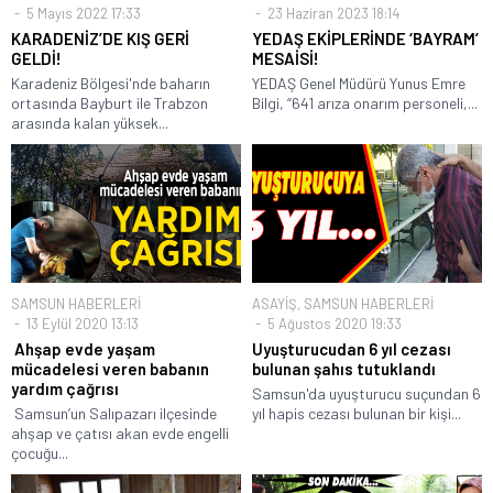
5 Mayıs 2022 17:33
23 Haziran 2023 18:14
KARADENİZ’DE KIŞ GERİ
YEDAŞ EKİPLERİNDE ‘BAYRAM’
GELDİ!
MESAİSİ!
Karadeniz Bölgesi'nde baharın
YEDAŞ Genel Müdürü Yunus Emre
ortasında Bayburt ile Trabzon
Bilgi, “641 arıza onarım personeli,...
arasında kalan yüksek...
SAMSUN HABERLERİ
ASAYİŞ
,
SAMSUN HABERLERİ
13 Eylül 2020 13:13
5 Ağustos 2020 19:33
Ahşap evde yaşam
Uyuşturucudan 6 yıl cezası
mücadelesi veren babanın
bulunan şahıs tutuklandı
yardım çağrısı
Samsun'da uyuşturucu suçundan 6
Samsun’un Salıpazarı ilçesinde
yıl hapis cezası bulunan bir kişi...
ahşap ve çatısı akan evde engelli
çocuğu...