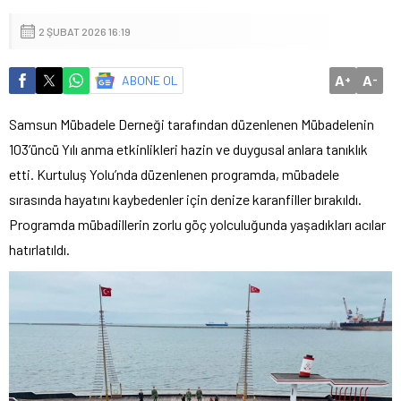
2 ŞUBAT 2026 16:19
A
A
ABONE OL
+
-
Samsun Mübadele Derneği tarafından düzenlenen Mübadelenin
103’üncü Yılı anma etkinlikleri hazin ve duygusal anlara tanıklık
etti. Kurtuluş Yolu’nda düzenlenen programda, mübadele
sırasında hayatını kaybedenler için denize karanfiller bırakıldı.
Programda mübadillerin zorlu göç yolculuğunda yaşadıkları acılar
hatırlatıldı.