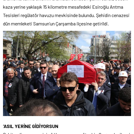
kaza yerine yaklaşık 15 kilometre mesafedeki Esiroğlu Arıtma
Tesisleri regülatör havuzu mevkisinde bulundu. Şehidin cenazesi
dün memleketi Samsun’un Çarşamba ilçesine getirildi.
‘ASIL YERİNE GİDİYORSUN