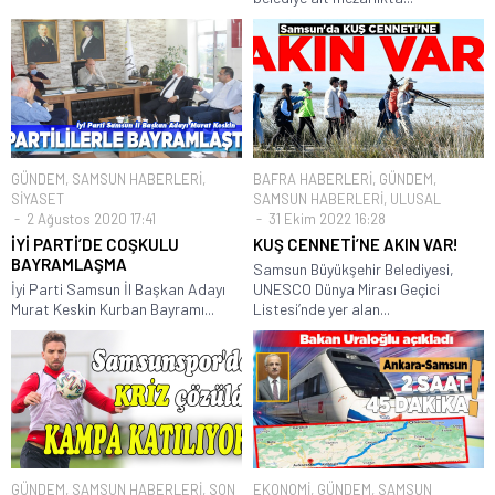
GÜNDEM
,
SAMSUN HABERLERİ
,
BAFRA HABERLERİ
,
GÜNDEM
,
SİYASET
SAMSUN HABERLERİ
,
ULUSAL
2 Ağustos 2020 17:41
31 Ekim 2022 16:28
İYİ PARTİ’DE COŞKULU
KUŞ CENNETİ’NE AKIN VAR!
BAYRAMLAŞMA
Samsun Büyükşehir Belediyesi,
İyi Parti Samsun İl Başkan Adayı
UNESCO Dünya Mirası Geçici
Murat Keskin Kurban Bayramı...
Listesi’nde yer alan...
GÜNDEM
,
SAMSUN HABERLERİ
,
SON
EKONOMİ
,
GÜNDEM
,
SAMSUN