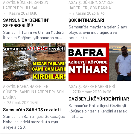
ASAYİŞ
,
GÜNDEM
,
SAMSUN
ASAYİŞ
,
GÜNDEM
,
SAMSUN
HABERLERİ
,
ULUSAL
HABERLERİ
,
SON DAKİKA
1 Kasım 2021 19:10
7 Kasım 2023 17:43
SAMSUN’DA ‘DENETİM’
ŞOK İNTİHARLAR!
SEFERBERLİĞİ!
Samsun'da meydana gelen 2 ayrı
Samsun İl Tarım ve Orman Müdürü
olayda, evin mutfağında ve
İbrahim Sağlam, yılbaşından bu...
odunlukta...
ASAYİŞ
,
BAFRA HABERLERİ
,
ASAYİŞ
,
BAFRA HABERLERİ
GÜNDEM
,
SAMSUN HABERLERİ
,
SON
27 Temmuz 2020 14:06
DAKİKA
GAZİBEYLİ KÖYÜNDE İNTİHAR
23 Ocak 2021 15:41
Samsun'un Bafra ilçesi Gazibeyli
Samsun’da SARHOŞ rezaleti
köyünde bir şahıs kendini asarak
Samsun'un Bafra ilçesi Gökçeağaç
intihar...
Mahallesi'ndeki mezarlıkta aynı
aileye ait 20...