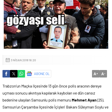
3 NISAN 2018 16:20
A
A
ABONE OL
+
-
Trabzon’un Maçka ilçesinde 13 gün önce polis aracının dereye
uçması sonucu akıntıya kapılarak kaybolan ve dün cansız
bedenine ulaşılan Samsunlu polis memuru
Mehmet Ayan
(25),
Samsun’un Çarşamba ilçesinde İçişleri Bakanı Süleyman Soylu ve