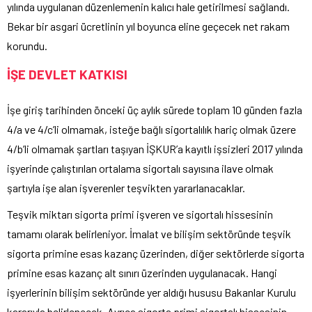
yılında uygulanan düzenlemenin kalıcı hale getirilmesi sağlandı.
Bekar bir asgari ücretlinin yıl boyunca eline geçecek net rakam
korundu.
İŞE DEVLET KATKISI
İşe giriş tarihinden önceki üç aylık sürede toplam 10 günden fazla
4/a ve 4/c’li olmamak, isteğe bağlı sigortalılık hariç olmak üzere
4/b’li olmamak şartları taşıyan İŞKUR’a kayıtlı işsizleri 2017 yılında
işyerinde çalıştırılan ortalama sigortalı sayısına ilave olmak
şartıyla işe alan işverenler teşvikten yararlanacaklar.
Teşvik miktarı sigorta primi işveren ve sigortalı hissesinin
tamamı olarak belirleniyor. İmalat ve bilişim sektöründe teşvik
sigorta primine esas kazanç üzerinden, diğer sektörlerde sigorta
primine esas kazanç alt sınırı üzerinden uygulanacak. Hangi
işyerlerinin bilişim sektöründe yer aldığı hususu Bakanlar Kurulu
kararıyla belirlenecek. Ayrıca sigorta primi sigortalı hissesinin