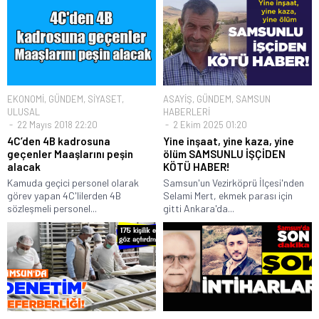
EKONOMİ
,
GÜNDEM
,
SİYASET
,
ASAYİŞ
,
GÜNDEM
,
SAMSUN
ULUSAL
HABERLERİ
22 Mayıs 2018 22:20
2 Ekim 2025 01:20
4C’den 4B kadrosuna
Yine inşaat, yine kaza, yine
geçenler Maaşlarını peşin
ölüm SAMSUNLU İŞÇİDEN
alacak
KÖTÜ HABER!
Kamuda geçici personel olarak
Samsun'un Vezirköprü İlçesi'nden
görev yapan 4C'lilerden 4B
Selami Mert, ekmek parası için
sözleşmeli personel...
gitti Ankara'da...