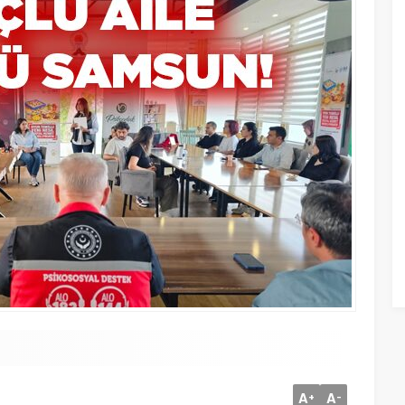
A
A
+
-