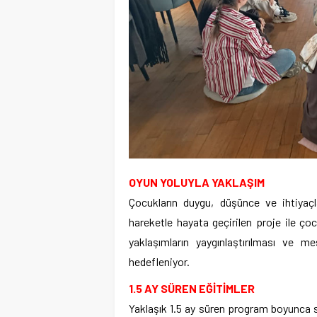
OYUN YOLUYLA YAKLAŞIM
Çocukların duygu, düşünce ve ihtiyaç
hareketle hayata geçirilen proje ile ço
yaklaşımların yaygınlaştırılması ve me
hedefleniyor.
1.5 AY SÜREN EĞİTİMLER
Yaklaşık 1.5 ay süren program boyunca 