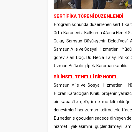
SERTİFİKA TÖRENİ DÜZENLENDİ
Program sonunda düzenlenen sertifika t
Orta Karadeniz Kalkınma Ajansı Genel 
Çakır, Samsun Büyükşehir Belediyesi 
Samsun Aile ve Sosyal Hizmetler İl Müdür 
görev alan Doç. Dr. Necla Talay, Psikol
Uzman Psikolog İpek Karaman katıldı.
BİLİMSEL TEMELLİ BİR MODEL
Samsun Aile ve Sosyal Hizmetler İl 
Hicran Karadoğan Kınık, projenin yalnız
bir kapasite geliştirme modeli olduğunu
deneyimleri her zaman kelimelerle ifade
Bu nedenle çocukları sadece dinleyen deği
hizmet yaklaşımını güçlendirmeyi amaç