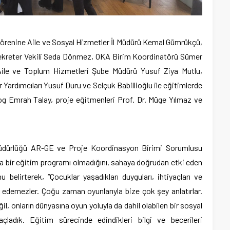
örenine Aile ve Sosyal Hizmetler İl Müdürü Kemal Gümrükçü,
Sekreter Vekili Seda Dönmez, OKA Birim Koordinatörü Sümer
Aile ve Toplum Hizmetleri Şube Müdürü Yusuf Ziya Mutlu,
Yardımcıları Yusuf Duru ve Selçuk Babillioğlu ile eğitimlerde
og Emrah Talay, proje eğitmenleri Prof. Dr. Müge Yılmaz ve
Müdürlüğü AR-GE ve Proje Koordinasyon Birimi Sorumlusu
ca bir eğitim programı olmadığını, sahaya doğrudan etki eden
 belirterek, “Çocuklar yaşadıkları duyguları, ihtiyaçları ve
 edemezler. Çoğu zaman oyunlarıyla bize çok şey anlatırlar.
l, onların dünyasına oyun yoluyla da dahil olabilen bir sosyal
ladık. Eğitim sürecinde edindikleri bilgi ve becerileri