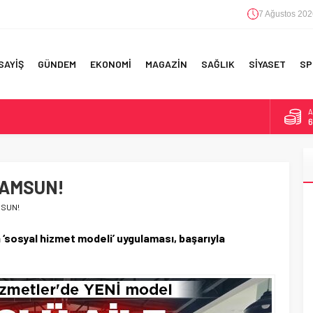
7 Ağustos 202
SAYİŞ
GÜNDEM
EKONOMİ
MAGAZİN
SAĞLIK
SİYASET
SP
B
1
F 5’İNCİLİK!
D
4
IN!’
SAMSUN!
E
5
 YAPILAN EN BÜYÜK HATALAR
MSUN!
A
6
‘sosyal hizmet modeli’ uygulaması, başarıyla