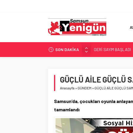
A
SON DAKİKA
GERİ SAYIM BAŞLADI
SAMSUNSPOR’DA HEDE
‘BAFRA’YA YATIRIM YAP
İŞTE FINDIK FİYATI!
GÜÇLÜ AİLE GÜÇLÜ 
YÖNETİCİ SEÇERKEN
Anasayfa
»
GÜNDEM
»
GÜÇLÜ AİLE GÜÇLÜ SA
Samsun’da, çocukları oyunla anlayan 
tamamlandı