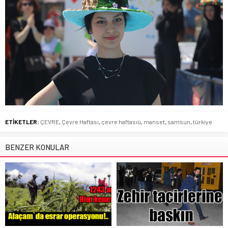
ETİKETLER:
ÇEVRE
,
Çevre Haftası
,
çevre haftasıü
,
manset
,
samsun
,
türkiye
BENZER KONULAR