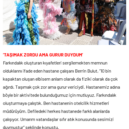
‘TAŞIMAK ZORDU AMA GURUR DUYDUM’
Farkındalık oluşturan kıyafetleri sergilemekten memnun
olduklarını ifade eden hastane çalışanı Berrin Bulut, “10 bin
kapaktan oluşan elbisem anlam olarak da fiziki olarak da çok
ağırdı. Taşımak çok zor ama gurur vericiydi. Hastanemiz adına
böyle bir aktivitede bulunduğumuz için mutluyuz. Farkındalık
oluşturmaya çalıştık. Ben hastanenin otelcilik hizmetleri
müdürüyüm. Defiledeki herkes hastanede farklı alanlarda
çalışıyor. Umarım vatandaşlar sıfır atık konusunda sesimizi
duymuştur” şeklinde konuştu.