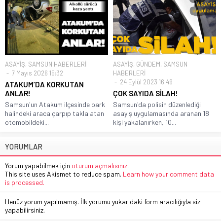
ASAYİŞ
,
SAMSUN HABERLERİ
ASAYİŞ
,
GÜNDEM
,
SAMSUN
7 Mayıs 2026 15:32
HABERLERİ
24 Eylül 2023 16:49
ATAKUM’DA KORKUTAN
ANLAR!
ÇOK SAYIDA SİLAH!
Samsun'un Atakum ilçesinde park
Samsun'da polisin düzenlediği
halindeki araca çarpıp takla atan
asayiş uygulamasında aranan 18
otomobildeki...
kişi yakalanırken, 10...
YORUMLAR
Yorum yapabilmek için
oturum açmalısınız
.
This site uses Akismet to reduce spam.
Learn how your comment data
is processed.
Henüz yorum yapılmamış. İlk yorumu yukarıdaki form aracılığıyla siz
yapabilirsiniz.