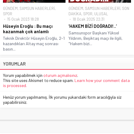
GÜNDEM
,
SAMSUN HABERLERİ
,
GÜNDEM
,
SAMSUN HABERLERİ
,
SON
SPOR
DAKİKA
,
SPOR
,
ULUSAL
15 Ocak 2023 18:28
18 Ocak 2025 22:31
Hüseyin Eroğlu : Bu maçı
‘HAKEM BİZİ DOĞRADI!..’
kazanmak çok anlamlı
Samsunspor Başkanı Yüksel
Teknik Direktör Hüseyin Eroğlu, 2-1
Yıldırım, Beşiktaş maçı ile ilgili,
kazandıkları Altay maç sonrası
"Hakem bizi...
basın...
YORUMLAR
Yorum yapabilmek için
oturum açmalısınız
.
This site uses Akismet to reduce spam.
Learn how your comment data
is processed.
Henüz yorum yapılmamış. İlk yorumu yukarıdaki form aracılığıyla siz
yapabilirsiniz.