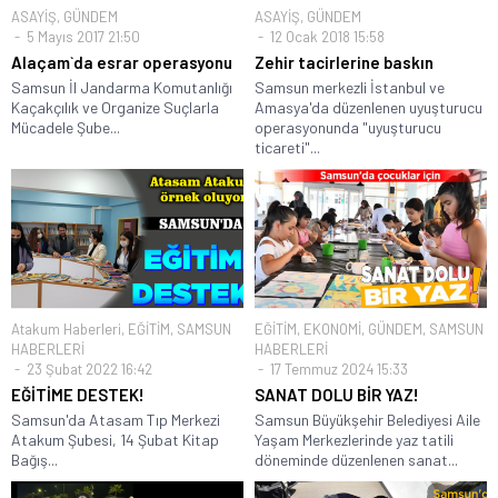
ASAYİŞ
,
GÜNDEM
ASAYİŞ
,
GÜNDEM
5 Mayıs 2017 21:50
12 Ocak 2018 15:58
Alaçam`da esrar operasyonu
Zehir tacirlerine baskın
Samsun İl Jandarma Komutanlığı
Samsun merkezli İstanbul ve
Kaçakçılık ve Organize Suçlarla
Amasya'da düzenlenen uyuşturucu
Mücadele Şube...
operasyonunda "uyuşturucu
ticareti"...
Atakum Haberleri
,
EĞİTİM
,
SAMSUN
EĞİTİM
,
EKONOMİ
,
GÜNDEM
,
SAMSUN
HABERLERİ
HABERLERİ
23 Şubat 2022 16:42
17 Temmuz 2024 15:33
EĞİTİME DESTEK!
SANAT DOLU BİR YAZ!
Samsun'da Atasam Tıp Merkezi
Samsun Büyükşehir Belediyesi Aile
Atakum Şubesi, 14 Şubat Kitap
Yaşam Merkezlerinde yaz tatili
Bağış...
döneminde düzenlenen sanat...