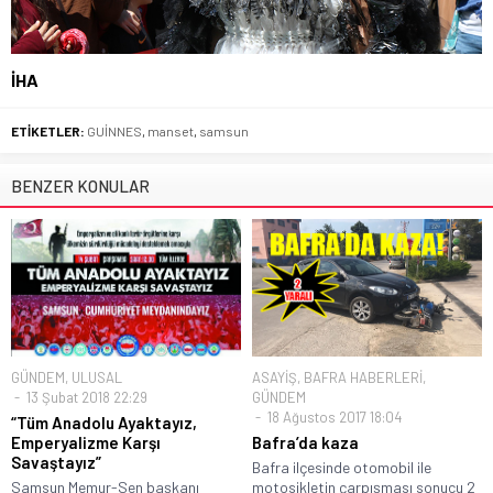
İHA
ETİKETLER:
GUİNNES
,
manset
,
samsun
BENZER KONULAR
GÜNDEM
,
ULUSAL
ASAYİŞ
,
BAFRA HABERLERİ
,
13 Şubat 2018 22:29
GÜNDEM
18 Ağustos 2017 18:04
“Tüm Anadolu Ayaktayız,
Emperyalizme Karşı
Bafra’da kaza
Savaştayız”
Bafra ilçesinde otomobil ile
Samsun Memur-Sen başkanı
motosikletin çarpışması sonucu 2