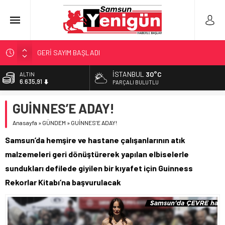
GERİ SAYIM BAŞLADI
SAMSUNSPOR’DA HEDEF 5’İNCİLİK!
İSTANBUL
30°C
BİST
13.779,39
‘BAFRA’YA YATIRIM YAPIN!’
PARÇALI BULUTLU
İŞTE FINDIK FİYATI!
DOLAR
GUİNNES’E ADAY!
47,7178
YÖNETİCİ SEÇERKEN YAPILAN EN BÜYÜK HATALAR
Anasayfa
»
GÜNDEM
»
GUİNNES’E ADAY!
EURO
55,1513
Samsun’da hemşire ve hastane çalışanlarının atık
ALTIN
malzemeleri geri dönüştürerek yapılan elbiselerle
6.635,91
sundukları defilede giyilen bir kıyafet için Guinness
Rekorlar Kitabı’na başvurulacak