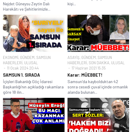
Nejdet Güneysu Zeytin Dalı
kişi...
Harekâtı ve Şehitlerimizle...
EKONOMİ
,
GÜNDEM
,
SAMSUN
ASAYİŞ
,
GÜNDEM
,
SAMSUN
HABERLERİ
,
ULUSAL
HABERLERİ
,
SON DAKİKA
,
ULUSAL
11 Ocak 2024 20:44
17 Haziran 2021 15:35
SAMSUN 1. SIRADA
Karar: MÜEBBET!
İçişleri Bakanlığı Göç İdaresi
Samsun'da kaybolduktan 42
Başkanlığı’nın açıkladığı rakamlara
sonra cesedi çuval içinde ormanlık
göre 18 ilin...
alanda bulunan...