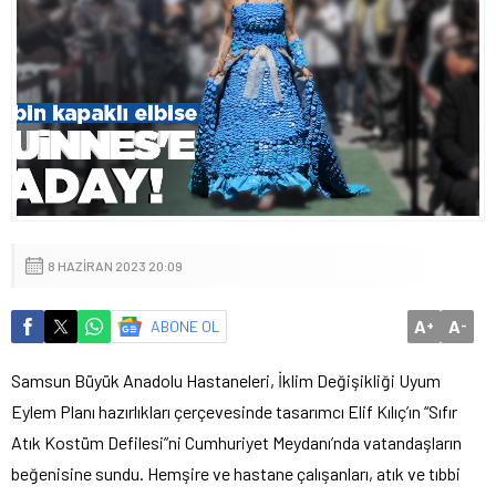
8 HAZIRAN 2023 20:09
A
A
ABONE OL
+
-
Samsun Büyük Anadolu Hastaneleri, İklim Değişikliği Uyum
Eylem Planı hazırlıkları çerçevesinde tasarımcı Elif Kılıç’ın “Sıfır
Atık Kostüm Defilesi”ni Cumhuriyet Meydanı’nda vatandaşların
beğenisine sundu. Hemşire ve hastane çalışanları, atık ve tıbbi