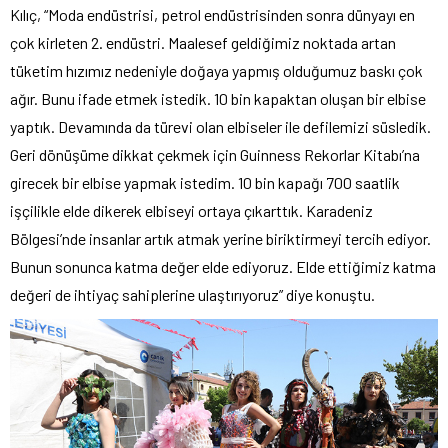
Kılıç, “Moda endüstrisi, petrol endüstrisinden sonra dünyayı en
çok kirleten 2. endüstri. Maalesef geldiğimiz noktada artan
tüketim hızımız nedeniyle doğaya yapmış olduğumuz baskı çok
ağır. Bunu ifade etmek istedik. 10 bin kapaktan oluşan bir elbise
yaptık. Devamında da türevi olan elbiseler ile defilemizi süsledik.
Geri dönüşüme dikkat çekmek için Guinness Rekorlar Kitabı’na
girecek bir elbise yapmak istedim. 10 bin kapağı 700 saatlik
işçilikle elde dikerek elbiseyi ortaya çıkarttık. Karadeniz
Bölgesi’nde insanlar artık atmak yerine biriktirmeyi tercih ediyor.
Bunun sonunca katma değer elde ediyoruz. Elde ettiğimiz katma
değeri de ihtiyaç sahiplerine ulaştırıyoruz” diye konuştu.