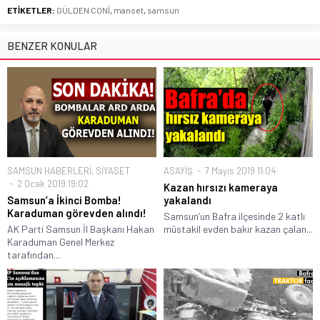
ETİKETLER:
GÜLDEN CONİ
,
manset
,
samsun
BENZER KONULAR
SAMSUN HABERLERİ
,
SİYASET
ASAYİŞ
7 Mayıs 2019 11:04
2 Ocak 2019 19:02
Kazan hırsızı kameraya
Samsun’a İkinci Bomba!
yakalandı
Karaduman görevden alındı!
Samsun’un Bafra ilçesinde 2 katlı
AK Parti Samsun İl Başkanı Hakan
müstakil evden bakır kazan çalan...
Karaduman Genel Merkez
tarafından...