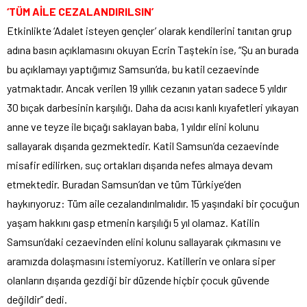
‘TÜM AİLE CEZALANDIRILSIN’
Etkinlikte ‘Adalet isteyen gençler’ olarak kendilerini tanıtan grup
adına basın açıklamasını okuyan Ecrin Taştekin ise, “Şu an burada
bu açıklamayı yaptığımız Samsun’da, bu katil cezaevinde
yatmaktadır. Ancak verilen 19 yıllık cezanın yatarı sadece 5 yıldır
30 bıçak darbesinin karşılığı. Daha da acısı kanlı kıyafetleri yıkayan
anne ve teyze ile bıçağı saklayan baba, 1 yıldır elini kolunu
sallayarak dışarıda gezmektedir. Katil Samsun’da cezaevinde
misafir edilirken, suç ortakları dışarıda nefes almaya devam
etmektedir. Buradan Samsun’dan ve tüm Türkiye’den
haykırıyoruz: Tüm aile cezalandırılmalıdır. 15 yaşındaki bir çocuğun
yaşam hakkını gasp etmenin karşılığı 5 yıl olamaz. Katilin
Samsun’daki cezaevinden elini kolunu sallayarak çıkmasını ve
aramızda dolaşmasını istemiyoruz. Katillerin ve onlara siper
olanların dışarıda gezdiği bir düzende hiçbir çocuk güvende
değildir” dedi.