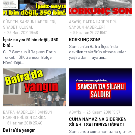
GÜNDEM
,
SAMSUN HABERLERİ
,
ASAYİŞ
,
BAFRA HABERLERİ
,
SİYASET
,
ULUSAL
SAMSUN HABERLERİ
23 Mart 2021 19:56
9 Haziran 2022 16:01
İşsiz sayısı 91 bin değil, 350
KORKUNÇ SON!
bin!..
Samsun'un Bafra İlçesi'nde
CHP Samsun İl Başkanı Fatih
devrilen traktörün altında kalan
Türkel, TÜİK Samsun Bölge
yaşlı adam hayatını...
Müdürlüğü...
BAFRA HABERLERİ
,
SAMSUN
ASAYİŞ
23 Kasım 2018 15:57
HABERLERİ
,
SON DAKİKA
CUMA NAMAZINA GİDERKEN
8 Haziran 2018 23:40
SİLAHLI SALDIRIYA UĞRADI
Bafra’da yangın
Samsun’da cuma namazına gitmek