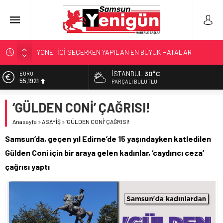
YÖNETİCİ SEÇERKEN YAPILAN EN BÜYÜK HATALAR
GERİ SAYIM BAŞLADI
SAMSUNSPOR’DA HEDEF 5’İNCİLİK!
İSTANBUL
30°C
EURO
55,1921
‘BAFRA’YA YATIRIM YAPIN!’
PARÇALI BULUTLU
İŞTE FINDIK FİYATI!
ALTIN
‘GÜLDEN CONİ’ ÇAĞRISI!
6.659,09
Anasayfa
»
ASAYİŞ
»
‘GÜLDEN CONİ’ ÇAĞRISI!
BİST
13.779,39
Samsun’da, geçen yıl Edirne’de 15 yaşındayken katledilen
DOLAR
Gülden Coni için bir araya gelen kadınlar, ‘caydırıcı ceza’
47,7155
çağrısı yaptı