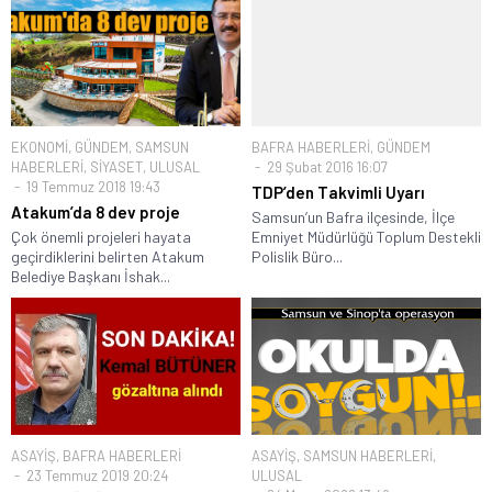
EKONOMİ
,
GÜNDEM
,
SAMSUN
BAFRA HABERLERİ
,
GÜNDEM
HABERLERİ
,
SİYASET
,
ULUSAL
29 Şubat 2016 16:07
19 Temmuz 2018 19:43
TDP’den Takvimli Uyarı
Atakum’da 8 dev proje
Samsun’un Bafra ilçesinde, İlçe
Çok önemli projeleri hayata
Emniyet Müdürlüğü Toplum Destekli
geçirdiklerini belirten Atakum
Polislik Büro...
Belediye Başkanı İshak...
ASAYİŞ
,
BAFRA HABERLERİ
ASAYİŞ
,
SAMSUN HABERLERİ
,
23 Temmuz 2019 20:24
ULUSAL