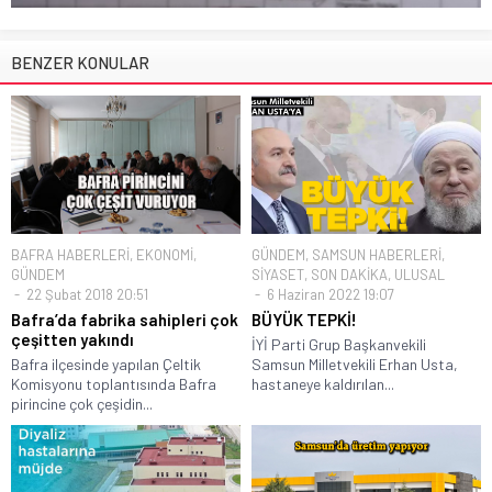
BENZER KONULAR
BAFRA HABERLERİ
,
EKONOMİ
,
GÜNDEM
,
SAMSUN HABERLERİ
,
GÜNDEM
SİYASET
,
SON DAKİKA
,
ULUSAL
22 Şubat 2018 20:51
6 Haziran 2022 19:07
Bafra’da fabrika sahipleri çok
BÜYÜK TEPKİ!
çeşitten yakındı
İYİ Parti Grup Başkanvekili
Bafra ilçesinde yapılan Çeltik
Samsun Milletvekili Erhan Usta,
Komisyonu toplantısında Bafra
hastaneye kaldırılan...
pirincine çok çeşidin...