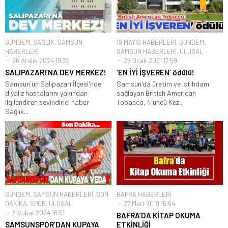
GÜNDEM
,
SAĞLIK
,
SAMSUN
19 MAYIS HABERLERİ
,
GÜNDEM
,
HABERLERİ
SAMSUN HABERLERİ
,
ULUSAL
26 Aralık 2024 19:25
25 Ocak 2021 17:59
SALIPAZARI’NA DEV MERKEZ!
‘EN İYİ İŞVEREN’ ödülü!
Samsun'un Salıpazarı İlçesi'nde
Samsun'da üretim ve istihdam
diyaliz hastalarını yakından
sağlayan British American
ilgilendiren sevindirici haber
Tobacco, 4'üncü Kez...
Sağlık...
GÜNDEM
,
SAMSUN HABERLERİ
,
SON
BAFRA HABERLERİ
DAKİKA
,
SPOR
,
ULUSAL
27 Mart 2019 15:54
6 Şubat 2024 16:51
BAFRA’DA KİTAP OKUMA
SAMSUNSPOR’DAN KUPAYA
ETKİNLİĞİ