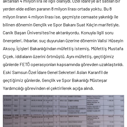
aktarılan 4 milyon lira ile ilgili olanıydı. Özel İdare’ye ait satılan bir
yerden elde edilen paranın 8 milyon lirası ortada yoktu. Bu 8
milyon liranın 4 milyon lirası ise, geçmişte cemaate yakınlığı ile
bilinen dönemin Gençlik ve Spor Bakanı Suat Kılıç’ın marifetiyle,
Canik Başarı Üniversitesi’ne aktarılıyordu. Konuyla ilgili soru
önergeleri, ihbarlar, suç duyuruları üzerine dönemin Valisi Hüseyin
Aksoy, İçişleri Bakanlığı’ndan müfettiş istemiş, Müfettiş Mustafa
Çiçek, iddiaların üzerini örtmüştü. Aynı müfettiş, geçtiğimiz
günlerde FETÖ operasyonları kapsamında görevden uzaklaştırıldı.
Eski Samsun Özel İdare Genel Sekreteri Aslan Karanfil de
geçtiğimiz günlerde, Gençlik ve Spor Bakanlığı Müsteşar
Yardımcılığı görevinden el çektirilerek açığa alındı.