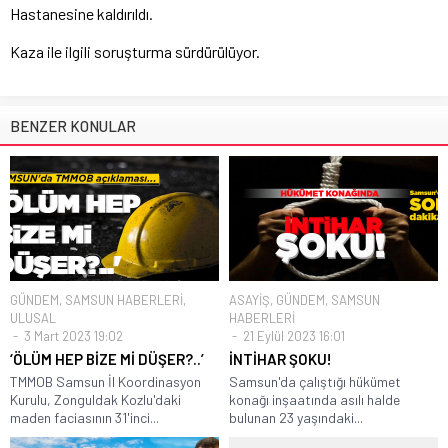
Hastanesine kaldırıldı.
Kaza ile ilgili soruşturma sürdürülüyor.
BENZER KONULAR
GÜNDEM
,
SAMSUN HABERLERİ
,
ASAYİŞ
,
GÜNDEM
,
SAMSUN
ULUSAL
HABERLERİ
3 Mart 2023 19:02
21 Eylül 2023 16:01
‘ÖLÜM HEP BİZE Mİ DÜŞER?..’
İNTİHAR ŞOKU!
TMMOB Samsun İl Koordinasyon
Samsun'da çalıştığı hükümet
Kurulu, Zonguldak Kozlu'daki
konağı inşaatında asılı halde
maden faciasının 31'inci...
bulunan 23 yaşındaki...