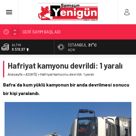
GERİ SAYIM BAŞLADI
SAMSUNSPOR’DA HEDEF 5’İNCİLİK!
İSTANBUL
31°C
ALTIN
6.519,97
‘BAFRA’YA YATIRIM YAPIN!’
AÇIK
İŞTE FINDIK FİYATI!
BİST
Hafriyat kamyonu devrildi: 1 yaralı
13.798,82
YÖNETİCİ SEÇERKEN YAPILAN EN BÜYÜK HATALAR
Anasayfa
»
ASAYİŞ
»
Hafriyat kamyonu devrildi: 1 yaralı
DOLAR
47,7025
Bafra`da kum yüklü kamyonun bir anda devrilmesi sonucu
EURO
bir kişi yaralandı.
55,0112