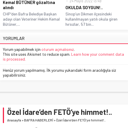
24 Mayıs 2022 13:49
Kemal BÜTÜNER gözaltına
alındı
OKULDA SOYGUN!..
CHP'den Bafra Belediye Başkan
Sinop’un Dikmen ilçesindeki
adayı olan Veteriner Hekim Kemal
kullanılmayan yatılı okula giren
Bütüner,...
hırsızlar, 57 bin...
YORUMLAR
Yorum yapabilmek için
oturum açmalısınız
.
This site uses Akismet to reduce spam.
Learn how your comment data
is processed.
Henüz yorum yapılmamış. İlk yorumu yukarıdaki form aracılığıyla siz
yapabilirsiniz.
Özel İdare’den FETÖ’ye himmet!..
Anasayfa
»
BAFRA HABERLERİ
»
Özel İdare’den FETÖ’ye himmet!..