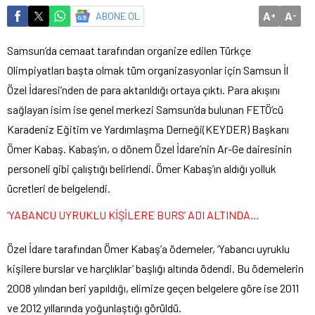
A
A
ABONE OL
+
-
Samsun’da cemaat tarafından organize edilen Türkçe
Olimpiyatları başta olmak tüm organizasyonlar için Samsun İl
Özel İdaresi’nden de para aktarıldığı ortaya çıktı. Para akışını
sağlayan isim ise genel merkezi Samsun’da bulunan FETÖ’cü
Karadeniz Eğitim ve Yardımlaşma Derneği(KEYDER) Başkanı
Ömer Kabaş. Kabaş’ın, o dönem Özel İdare’nin Ar-Ge dairesinin
personeli gibi çalıştığı belirlendi. Ömer Kabaş’ın aldığı yolluk
ücretleri de belgelendi.
‘YABANCU UYRUKLU KİŞİLERE BURS’ ADI ALTINDA…
Özel İdare tarafından Ömer Kabaş’a ödemeler, ‘Yabancı uyruklu
kişilere burslar ve harçlıklar’ başlığı altında ödendi. Bu ödemelerin
2008 yılından beri yapıldığı, elimize geçen belgelere göre ise 2011
ve 2012 yıllarında yoğunlaştığı görüldü.