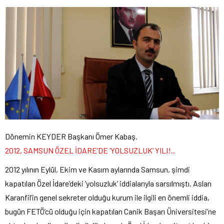
Dönemin KEYDER Başkanı Ömer Kabaş.
2012, SAMSUN ÖZEL İDARE’DE ‘YOLSUZLUK’ YILI!..
2012 yılının Eylül, Ekim ve Kasım aylarında Samsun, şimdi
kapatılan Özel İdare’deki ‘yolsuzluk’ iddialarıyla sarsılmıştı. Aslan
Karanfil’in genel sekreter olduğu kurum ile ilgili en önemli iddia,
bugün FETÖ’cü olduğu için kapatılan Canik Başarı Üniversitesi’ne