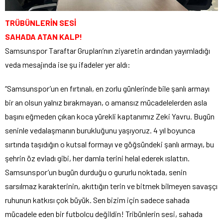
TRÜBÜNLERİN SESİ
SAHADA ATAN KALP!
Samsunspor Taraftar Grupları’nın ziyaretin ardından yayımladığı
veda mesajında ise şu ifadeler yer aldı:
“Samsunspor’un en fırtınalı, en zorlu günlerinde bile şanlı armayı
bir an olsun yalnız bırakmayan, o amansız mücadelelerden asla
başını eğmeden çıkan koca yürekli kaptanımız Zeki Yavru. Bugün
seninle vedalaşmanın burukluğunu yaşıyoruz. 4 yıl boyunca
sırtında taşıdığın o kutsal formayı ve göğsündeki şanlı armayı, bu
şehrin öz evladı gibi, her damla terini helal ederek ıslattın.
Samsunspor’un bugün durduğu o gururlu noktada, senin
sarsılmaz karakterinin, akıttığın terin ve bitmek bilmeyen savaşçı
ruhunun katkısı çok büyük. Sen bizim için sadece sahada
mücadele eden bir futbolcu değildin! Tribünlerin sesi, sahada