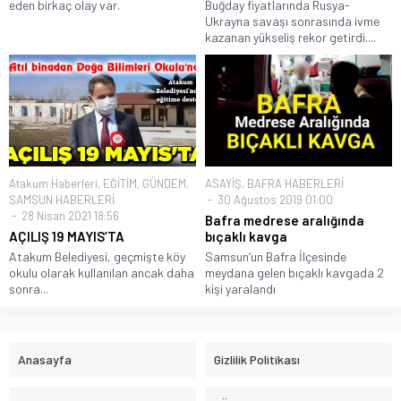
eden birkaç olay var.
Buğday fiyatlarında Rusya-
Ukrayna savaşı sonrasında ivme
kazanan yükseliş rekor getirdi....
Atakum Haberleri
,
EĞİTİM
,
GÜNDEM
,
ASAYİŞ
,
BAFRA HABERLERİ
SAMSUN HABERLERİ
30 Ağustos 2019 01:00
28 Nisan 2021 18:56
Bafra medrese aralığında
AÇILIŞ 19 MAYIS’TA
bıçaklı kavga
Atakum Belediyesi, geçmişte köy
Samsun’un Bafra İlçesinde
okulu olarak kullanılan ancak daha
meydana gelen bıçaklı kavgada 2
sonra...
kişi yaralandı
Anasayfa
Gizlilik Politikası