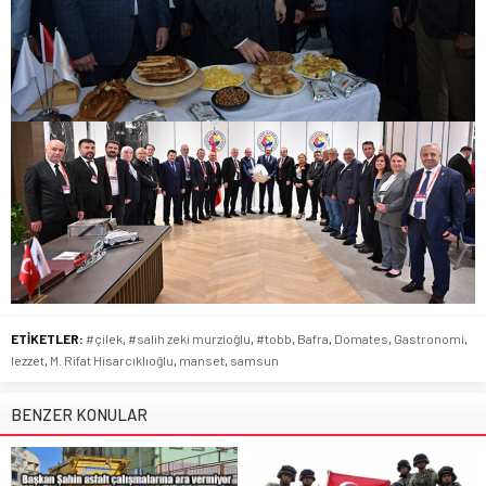
ETİKETLER:
#çilek
,
#salih zeki murzioğlu
,
#tobb
,
Bafra
,
Domates
,
Gastronomi
,
lezzet
,
M. Rifat Hisarcıklıoğlu
,
manset
,
samsun
BENZER KONULAR