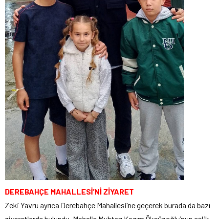
DEREBAHÇE MAHALLESİ’Nİ ZİYARET
Zeki Yavru ayrıca Derebahçe Mahallesi’ne geçerek burada da bazı
ziyaretlerde bulundu. Mahalle Muhtarı Kazım Öksüzoğlu’nun eşlik