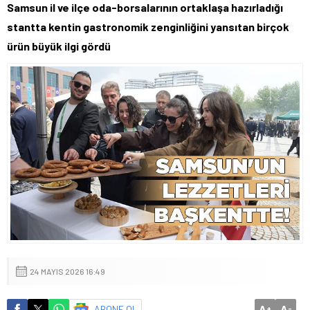
Samsun il ve ilçe oda-borsalarının ortaklaşa hazırladığı
stantta kentin gastronomik zenginliğini yansıtan birçok
ürün büyük ilgi gördü
24 MAYIS 2026 16:49
A
A
ABONE OL
+
-