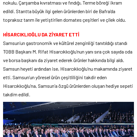
nokulu, Çarşamba kıvratması ve fındığı, Terme böreği ikram
edildi. Stantta büyük ilgi gelen ürünlerden biri de Bafra’da
topraksız tarım ile yetiştirilen domates çeşitleri ve çilek oldu.
HİSARCIKLIOĞLU DA ZİYARET ETTİ
Samsun’un gastronomik ve kültürel zenginliği tanıtıldığı standı
TOBB Başkanı M. Rifat Hisarcıklıoğlu’nun yanı sıra çok sayıda oda
ve borsa başkanı da ziyaret ederek ürünler hakkında bilgi aldı.
Samsun heyeti ardından ise, Hisarcıklıoğlu’nu makamında ziyaret
etti. Samsun’un yöresel ürün çeşitliliğini takdir eden
Hisarcıklıoğlu’na, Samsun’a özgü ürünlerden oluşan hediye sepeti
takdim edildi.