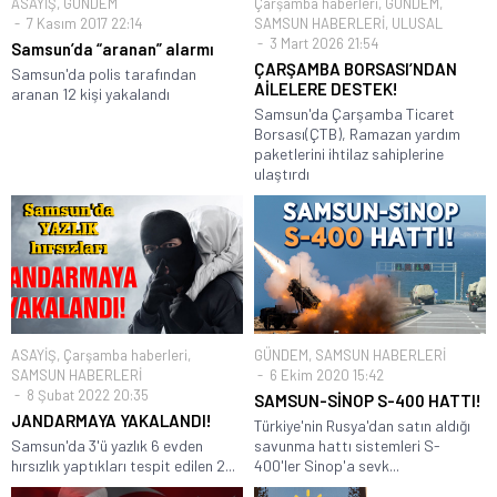
ASAYİŞ
,
GÜNDEM
Çarşamba haberleri
,
GÜNDEM
,
7 Kasım 2017 22:14
SAMSUN HABERLERİ
,
ULUSAL
3 Mart 2026 21:54
Samsun’da “aranan” alarmı
ÇARŞAMBA BORSASI’NDAN
Samsun'da polis tarafından
AİLELERE DESTEK!
aranan 12 kişi yakalandı
Samsun'da Çarşamba Ticaret
Borsası(ÇTB), Ramazan yardım
paketlerini ihtilaz sahiplerine
ulaştırdı
ASAYİŞ
,
Çarşamba haberleri
,
GÜNDEM
,
SAMSUN HABERLERİ
SAMSUN HABERLERİ
6 Ekim 2020 15:42
8 Şubat 2022 20:35
SAMSUN-SİNOP S-400 HATTI!
JANDARMAYA YAKALANDI!
Türkiye'nin Rusya'dan satın aldığı
Samsun'da 3'ü yazlık 6 evden
savunma hattı sistemleri S-
hırsızlık yaptıkları tespit edilen 2...
400'ler Sinop'a sevk...