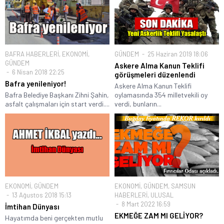
BAFRA HABERLERİ
,
EKONOMİ
,
GÜNDEM
25 Haziran 2019 18:06
GÜNDEM
Askere Alma Kanun Teklifi
6 Nisan 2018 22:25
görüşmeleri düzenlendi
Bafra yenileniyor!
Askere Alma Kanun Teklifi
Bafra Belediye Başkanı Zihni Şahin,
oylamasında 354 milletvekili oy
asfalt çalışmaları için start verdi....
verdi, bunların...
EKONOMİ
,
GÜNDEM
EKONOMİ
,
GÜNDEM
,
SAMSUN
13 Ağustos 2018 15:13
HABERLERİ
,
ULUSAL
8 Mart 2022 16:59
İmtihan Dünyası
EKMEĞE ZAM MI GELİYOR?
Hayatımda beni gerçekten mutlu