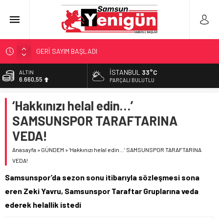
GERİ SAYIM BAŞLADI
SAMSUNSPOR’DA HEDEF 5’İNCİLİK!
İSTANBUL
33°C
ALTIN
6.660,55
‘BAFRA’YA YATIRIM YAPIN!’
PARÇALI BULUTLU
İŞTE FINDIK FİYATI!
BİST
‘Hakkınızı helal edin…’
13.779,39
YÖNETİCİ SEÇERKEN YAPILAN EN BÜYÜK HATALAR
SAMSUNSPOR TARAFTARINA
DOLAR
47,7111
VEDA!
EURO
Anasayfa
»
GÜNDEM
»
‘Hakkınızı helal edin…’ SAMSUNSPOR TARAFTARINA
55,1881
VEDA!
Samsunspor’da sezon sonu itibarıyla sözleşmesi sona
eren Zeki Yavru, Samsunspor Taraftar Gruplarına veda
ederek helallik istedi