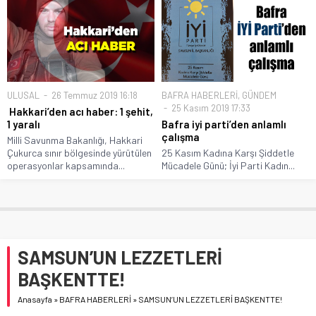
ULUSAL
26 Temmuz 2019 16:18
BAFRA HABERLERİ
,
GÜNDEM
25 Kasım 2019 17:33
Hakkari’den acı haber: 1 şehit,
1 yaralı
Bafra iyi parti’den anlamlı
çalışma
Milli Savunma Bakanlığı, Hakkari
Çukurca sınır bölgesinde yürütülen
25 Kasım Kadına Karşı Şiddetle
operasyonlar kapsamında...
Mücadele Günü; İyi Parti Kadın...
SAMSUN’UN LEZZETLERİ
BAŞKENTTE!
Anasayfa
»
BAFRA HABERLERİ
»
SAMSUN’UN LEZZETLERİ BAŞKENTTE!