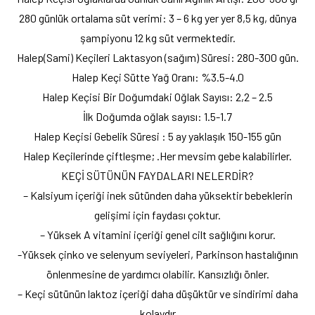
280 günlük ortalama süt verimi: 3 – 6 kg yer yer 8,5 kg, dünya
şampiyonu 12 kg süt vermektedir.
Halep(Sami) Keçileri Laktasyon (sağım) Süresi: 280-300 gün.
Halep Keçi Sütte Yağ Oranı: %3.5-4.0
Halep Keçisi Bir Doğumdaki Oğlak Sayısı: 2,2 – 2.5
İlk Doğumda oğlak sayısı: 1.5-1.7
Halep Keçisi Gebelik Süresi : 5 ay yaklaşık 150-155 gün
Halep Keçilerinde çiftleşme; .Her mevsim gebe kalabilirler.
KEÇİ SÜTÜNÜN FAYDALARI NELERDİR?
– Kalsiyum içeriği inek sütünden daha yüksektir bebeklerin
gelişimi için faydası çoktur.
– Yüksek A vitamini içeriği genel cilt sağlığını korur.
-Yüksek çinko ve selenyum seviyeleri, Parkinson hastalığının
önlenmesine de yardımcı olabilir. Kansızlığı önler.
– Keçi sütünün laktoz içeriği daha düşüktür ve sindirimi daha
kolaydır