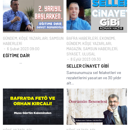
GÜNDEM
,
KÖŞE YAZARLARI
,
SAMSUN
BAFRA HABERLERİ
,
EKONOMİ
,
HABERLERİ
GÜNDEM
,
KÖŞE YAZARLARI
,
6 Şubat 2023 09:00
MAGAZİN
,
SAMSUN HABERLERİ
,
SİYASET
,
ULUSAL
EĞİTİME DAİR
8 Eylül 2023 09:30
...
SELLER CİNAYET GİBİ
Samsunumuza sel felaketleri ve
rezaletlerini yasatan ve 30 yıldır
alt...