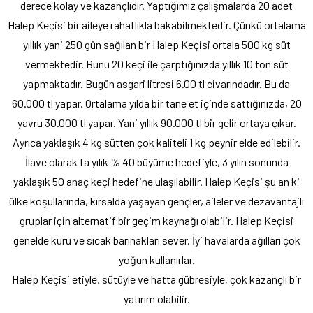
derece kolay ve kazançlıdır. Yaptığımız çalışmalarda 20 adet
Halep Keçisi bir aileye rahatlıkla bakabilmektedir. Çünkü ortalama
yıllık yani 250 gün sağılan bir Halep Keçisi ortala 500 kg süt
vermektedir. Bunu 20 keçi ile çarptığınızda yıllık 10 ton süt
yapmaktadır. Bugün asgari litresi 6.00 tl civarındadır. Bu da
60.000 tl yapar. Ortalama yılda bir tane et içinde sattığınızda, 20
yavru 30.000 tl yapar. Yani yıllık 90.000 tl bir gelir ortaya çıkar.
Ayrıca yaklaşık 4 kg sütten çok kaliteli 1 kg peynir elde edilebilir.
İlave olarak ta yılık % 40 büyüme hedefiyle, 3 yılın sonunda
yaklaşık 50 anaç keçi hedefine ulaşılabilir. Halep Keçisi şu an ki
ülke koşullarında, kırsalda yaşayan gençler, aileler ve dezavantajlı
gruplar için alternatif bir geçim kaynağı olabilir. Halep Keçisi
genelde kuru ve sıcak barınakları sever. İyi havalarda ağılları çok
yoğun kullanırlar.
Halep Keçisi etiyle, sütüyle ve hatta gübresiyle, çok kazançlı bir
yatırım olabilir.