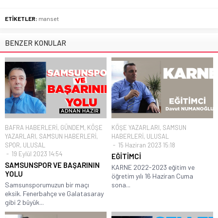
ETİKETLER:
manset
BENZER KONULAR
BAFRA HABERLERİ
,
GÜNDEM
,
KÖŞE
KÖŞE YAZARLARI
,
SAMSUN
YAZARLARI
,
SAMSUN HABERLERİ
,
HABERLERİ
,
ULUSAL
SPOR
,
ULUSAL
15 Haziran 2023 15:18
19 Eylül 2023 14:54
EĞİTİMCİ
SAMSUNSPOR VE BAŞARININ
KARNE 2022-2023 eğitim ve
YOLU
öğretim yılı 16 Haziran Cuma
Samsunsporumuzun bir maçı
sona...
eksik. Fenerbahçe ve Galatasaray
gibi 2 büyük...