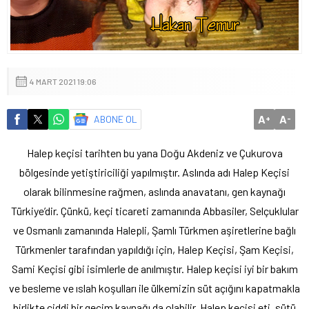
4 MART 2021 19:06
A
A
ABONE OL
+
-
Halep keçisi tarihten bu yana Doğu Akdeniz ve Çukurova
bölgesinde yetiştiriciliği yapılmıştır. Aslında adı Halep Keçisi
olarak bilinmesine rağmen, aslında anavatanı, gen kaynağı
Türkiye’dir. Çünkü, keçi ticareti zamanında Abbasiler, Selçuklular
ve Osmanlı zamanında Halepli, Şamlı Türkmen aşiretlerine bağlı
Türkmenler tarafından yapıldığı için, Halep Keçisi, Şam Keçisi,
Sami Keçisi gibi isimlerle de anılmıştır. Halep keçisi iyi bir bakım
ve besleme ve ıslah koşulları ile ülkemizin süt açığını kapatmakla
birlikte ciddi bir geçim kaynağı da olabilir. Halep keçisi eti, sütü