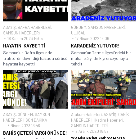
ASAYİŞ
,
BAFRA HABERLERİ
,
GÜNDEM
,
SAMSUN HABERLERİ
,
SAMSUN HABERLERİ
ULUSAL
18 Kasım 2023 14:05
17 Nisan 2022 16:06
HAYATINI KAYBETTİ
KARADENİZ YUTUYOR!
Samsun'un Bafra ilçesinde
Samsun’un Terme İlçesi'ndeki bir
traktörün devrildiği kazada sürücü
mahalle 3 yıldır kıyı erozyonuyla
hayatını kaybetti
tehdit...
ASAYİŞ
,
GÜNDEM
,
SAMSUN
Atakum Haberleri
,
ASAYİŞ
,
CANİK
HABERLERİ
,
SON DAKİKA
HABERLERİ
,
İlkadım Haberleri
,
5 Nisan 2023 13:48
SAMSUN HABERLERİ
9 Aralık 2020 18:59
BAHİS ÇETESİ YARGI ÖNÜNDE!
‘ŞAHİN EKİPLERİ’ SAHADA