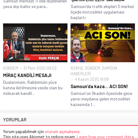
Samsun merkezli 11 ilde düzenlenen
yasa dışı bahis ve para...
Samsun'da trafik ekipleri 3 merkez
ilçede motosiklet uygulaması
başlattı
GÜNDEM
21 Mart 2020 09:02
ASAYİŞ
,
GÜNDEM
,
SAMSUN
HABERLERİ
MİRAÇ KANDİLİ MESAJI
4 Kasım 2025 19:08
Dualarımızın, Rabbimizin yüce
Samsun’da kaza… ACI SON!
katına iletilmesine vesile olan bu
mübarak kandil...
Samsun'un İlkadım ilçesinde gece
yarısı meydana gelen motosiklet
kazasında 1...
YORUMLAR
Yorum yapabilmek için
oturum açmalısınız
.
This site uses Akismet to reduce spam.
Learn how your comment data