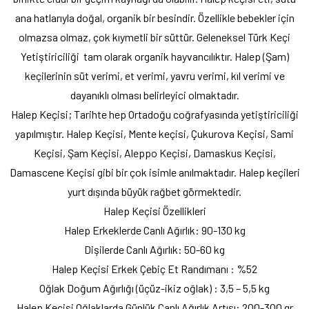
ana hatlarıyla doğal, organik bir besindir. Özellikle bebekler için
olmazsa olmaz, çok kıymetli bir süttür. Geleneksel Türk Keçi
Yetiştiriciliği tam olarak organik hayvancılıktır. Halep (Şam)
keçilerinin süt verimi, et verimi, yavru verimi, kıl verimi ve
dayanıklı olması belirleyici olmaktadır.
Halep Keçisi; Tarihte hep Ortadoğu coğrafyasında yetiştiriciliği
yapılmıştır. Halep Keçisi, Mente keçisi, Çukurova Keçisi, Sami
Keçisi, Şam Keçisi, Aleppo Keçisi, Damaskus Keçisi,
Damascene Keçisi gibi bir çok isimle anılmaktadır. Halep keçileri
yurt dışında büyük rağbet görmektedir.
Halep Keçisi Özellikleri
Halep Erkeklerde Canlı Ağırlık: 90-130 kg
Dişilerde Canlı Ağırlık: 50-60 kg
Halep Keçisi Erkek Çebiç Et Randımanı : %52
Oğlak Doğum Ağırlığı (üçüz-ikiz oğlak) : 3,5 – 5,5 kg
Halep Keçisi Oğlaklarda Günlük Canlı Ağırlık Artışı: 200-300 gr