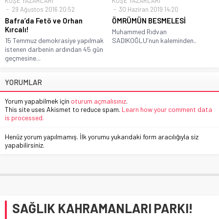
KÖŞE YAZARLARI
KÖŞE YAZARLARI
29 Ağustos 2016 20:52
30 Haziran 2019 14:20
Bafra’da Fetö ve Orhan
ÖMRÜMÜN BESMELESİ
Kırcalı!
Muhammed Rıdvan
15 Temmuz demokrasiye yapılmak
SADIKOĞLU'nun kaleminden..
istenen darbenin ardından 45 gün
geçmesine...
YORUMLAR
Yorum yapabilmek için
oturum açmalısınız
.
This site uses Akismet to reduce spam.
Learn how your comment data
is processed.
Henüz yorum yapılmamış. İlk yorumu yukarıdaki form aracılığıyla siz
yapabilirsiniz.
SAĞLIK KAHRAMANLARI PARKI!