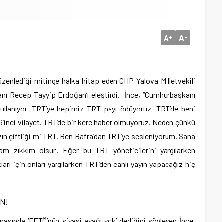
A
A
+
-
üzenlediği mitinge halka hitap eden CHP Yalova Milletvekili
nı Recep Tayyip Erdoğan’ı eleştirdi. İnce, “Cumhurbaşkanı
kullanıyor. TRT’ye hepimiz TRT payı ödüyoruz. TRT’de beni
’inci vilayet. TRT’de bir kere haber olmuyoruz. Neden çünkü
ızın çiftliği mi TRT. Ben Bafra’dan TRT’ye sesleniyorum. Sana
m zıkkım olsun. Eğer bu TRT yöneticilerini yargılarken
arı için onları yargılarken TRT’den canlı yayın yapacağız hiç
N!
amasında ‘FETÖ’nün siyasi ayağı yok’ dediğini söyleyen İnce,