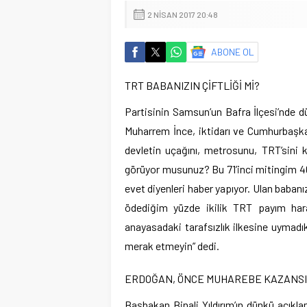
2 NISAN 2017 20:48
ABONE OL
TRT BABANIZIN ÇİFTLİĞİ Mİ?
Partisinin Samsun’un Bafra İlçesi’nde d
Muharrem İnce, iktidarı ve Cumhurbaşka
devletin uçağını, metrosunu, TRT’sini 
görüyor musunuz? Bu 71’inci mitingim 46
evet diyenleri haber yapıyor. Ulan baban
ödediğim yüzde ikilik TRT payım hara
anayasadaki tarafsızlık ilkesine uymadıkl
merak etmeyin” dedi.
ERDOĞAN, ÖNCE MUHAREBE KAZANSI
Başbakan Binali Yıldırım’ın dünkü açıkl