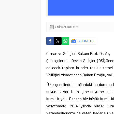
2 NISAN 2017 17:11
ABONE OL
Orman ve Su İşleri Bakanı Prof. Dr. Veysel
Çan ilçelerinde Devlet Su İşleri (DSİ) G
edilecek toplam 14 adet tesisin temell
Valiliğini ziyaret eden Bakan Eroğlu, Valil
Ülke genelinde barajlardaki su durumu h
suyumuz var. Hem içme suyu açısından
kuraklık yok. Esasen biz büyük kuraklıkl
yaşatmadık. 2014 yılında büyük kurak
vatandaşlarımıza da yeteri kadar su ver