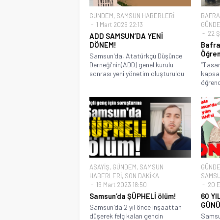
GÜNDEM
,
SAMSUN HABERLERİ
BAFRA
1 Mart 2026 22:13
GÜND
22 Ş
ADD SAMSUN’DA YENİ
DÖNEM!
Bafra
Öğren
Samsun'da, Atatürkçü Düşünce
Derneği'nin(ADD) genel kurulu
“Tasar
sonrası yeni yönetim oluşturuldu
kapsam
öğrenci
ASAYİŞ
,
GÜNDEM
,
SAMSUN
GÜND
HABERLERİ
,
SON DAKİKA
SAMSU
19 Mart 2023 18:50
20 E
Samsun’da ŞÜPHELİ ölüm!
60 YI
GÜNÜ
Samsun'da 2 yıl önce inşaattan
düşerek felç kalan gencin
Samsun