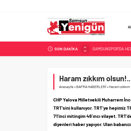
A
SON DAKİKA
SAMSUNSPOR’DA HEDE
‘BAFRA’YA YATIRIM YAP
İŞTE FINDIK FİYATI!
YÖNETİCİ SEÇERKEN
Haram zıkkım olsun!..
GERİ SAYIM BAŞLADI
Anasayfa
»
BAFRA HABERLERİ
»
Haram zıkkım 
CHP Yalova Milletvekili Muharrem İn
TRT’sini kullanıyor. TRT’ye hepimiz
71’inci mitingim 46’ıncı vilayet. TRT
diyenleri haber yapıyor. Ulan babanız