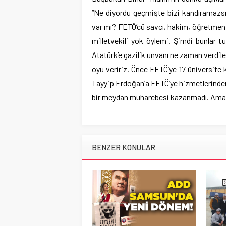
“Ne diyordu geçmişte bizi kandıramazsın
var mı? FETÖ’cü savcı, hakim, öğretmen, 
milletvekili yok öylemi. Şimdi bunlar t
Atatürk’e gazilik unvanı ne zaman verdil
oyu veririz. Önce FETÖ’ye 17 üniversite
Tayyip Erdoğan’a FETÖ’ye hizmetlerinden d
bir meydan muharebesi kazanmadı. Ama be
BENZER KONULAR