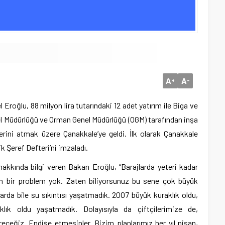
A
A
+
-
 Eroğlu, 88 milyon lira tutarındaki 12 adet yatırım ile Biga ve
enel Müdürlüğü ve Orman Genel Müdürlüğü (OGM) tarafından inşa
erini atmak üzere Çanakkale’ye geldi. İlk olarak Çanakkale
ik Şeref Defteri’ni imzaladı.
akkında bilgi veren Bakan Eroğlu, “Barajlarda yeteri kadar
 bir problem yok. Zaten biliyorsunuz bu sene çok büyük
arda bile su sıkıntısı yaşatmadık. 2007 büyük kuraklık oldu,
lık oldu yaşatmadık. Dolayısıyla da çiftçilerimize de,
eceğiz. Endişe etmesinler. Bizim planlarımız her yıl nisan,