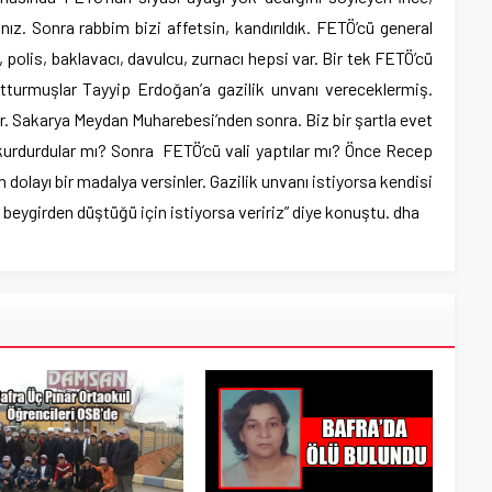
ız. Sonra rabbim bizi affetsin, kandırıldık. FETÖ’cü general
polis, baklavacı, davulcu, zurnacı hepsi var. Bir tek FETÖ’cü
utturmuşlar Tayyip Erdoğan’a gazilik unvanı vereceklermiş.
er. Sakarya Meydan Muharebesi’nden sonra. Biz bir şartla evet
 kurdurdular mı? Sonra FETÖ’cü vali yaptılar mı? Önce Recep
olayı bir madalya versinler. Gazilik unvanı istiyorsa kendisi
ygirden düştüğü için istiyorsa veririz” diye konuştu. dha