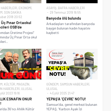
 HABERLERİ
,
EKONOMİ
,
ASAYİŞ
,
BAFRA HABERLERİ
EM
,
SON DAKİKA
29 Temmuz 2019 16:55
ubat 2018 20:52
Banyoda ölü bulundu
 Üç Pınar Ortaokul
Arkadaşları tarafından banyoda
cileri OSB’de
baygın bulunan kadın hayatını
ımdan Üretime Projesi”
kaybetti
ında Üç Pınar Orta okul
leri...
EM
,
KÜLTÜR
,
MAGAZİN
,
GÜNDEM
,
SAMSUN HABERLERİ
,
N HABERLERİ
,
ULUSAL
ULUSAL
ylül 2023 19:16
4 Eylül 2025 21:47
LLIK ESNAFIN ONUR
YEPAŞ’A ‘ÇEVRE’ NOTU!
!
Samsun'da, genel merkezi bulunan
’da 36'ncı Ahilik Kültür
YEPAŞ, 'Karbon Ayak İzi