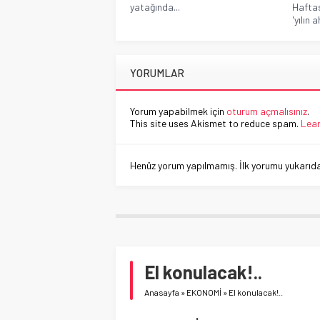
yatağında...
Haftas
'yılın a
YORUMLAR
Yorum yapabilmek için
oturum açmalısınız
.
This site uses Akismet to reduce spam.
Lear
Henüz yorum yapılmamış. İlk yorumu yukarıdaki
El konulacak!..
Anasayfa
»
EKONOMİ
»
El konulacak!..