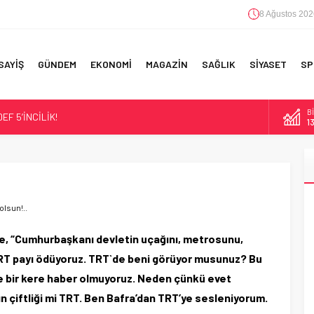
8 Ağustos 202
SAYİŞ
GÜNDEM
EKONOMİ
MAGAZİN
SAĞLIK
SİYASET
SP
B
F 5’İNCİLİK!
1
IN!’
D
47
 YAPILAN EN BÜYÜK HATALAR
E
5
olsun!..
A
6
ce, “Cumhurbaşkanı devletin uçağını, metrosunu,
 TRT payı ödüyoruz. TRT`de beni görüyor musunuz? Bu
’de bir kere haber olmuyoruz. Neden çünkü evet
ın çiftliği mi TRT. Ben Bafra’dan TRT’ye sesleniyorum.