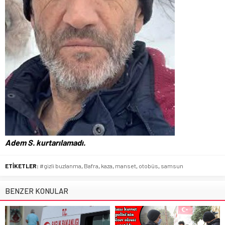
Adem S. kurtarılamadı.
ETİKETLER:
#gizli buzlanma
,
Bafra
,
kaza
,
manset
,
otobüs
,
samsun
BENZER KONULAR