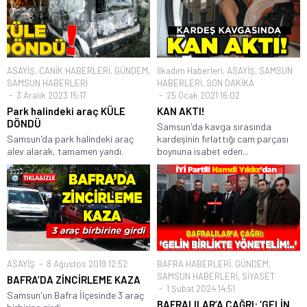
ASAYİŞ
,
CANİK HABERLERİ
,
GÜNDEM
,
İlkadım Haberleri
,
ASAYİŞ
,
SAMSUN
SAMSUN HABERLERİ
HABERLERİ
,
SON DAKİKA
3 Aralık 2023 15:17
25 Ocak 2021 16:02
Park halindeki araç KÜLE
KAN AKTI!
DÖNDÜ
Samsun'da kavga sırasında
Samsun'da park halindeki araç
kardeşinin fırlattığı cam parçası
alev alarak, tamamen yandı.
boynuna isabet eden...
ASAYİŞ
8 Ağustos 2019 12:52
BAFRA HABERLERİ
,
GÜNDEM
,
SAMSUN HABERLERİ
,
SİYASET
BAFRA’DA ZİNCİRLEME KAZA
1 Şubat 2024 14:51
Samsun'un Bafra İlçesinde 3 araç
BAFRALILAR’A ÇAĞRI: ‘GELİN