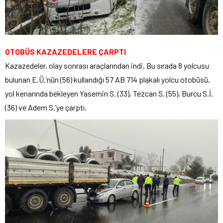
OTOBÜS KAZAZEDELERE ÇARPTI
Kazazedeler, olay sonrası araçlarından indi. Bu sırada 8 yolcusu
bulunan E.Ü.’nün (56) kullandığı 57 AB 714 plakalı yolcu otobüsü,
yol kenarında bekleyen Yasemin S. (33), Tezcan S. (55), Burcu S.İ.
(36) ve Adem S.’ye çarptı.