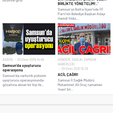
birbirine girdi
BİRLİKTE YÖNETELİM!..’
Samsun'un Bafra İlçesi'nde İYİ
Parti'nin Belediye Başkan Adayı
Hamdi Yıldız,...
ASAYİŞ
25 Ekim 2019 14:49
GÜNDEM
,
SAĞLIK
,
SAMSUN
HABERLERİ
Samsun’da uyuşturucu
29 Ekim 2021 15:29
operasyonu
ACİL ÇAĞRI!
Samsun'da narkotik polisinin
uyuşturucu operasyonunda
Samsun İl Sağlık Müdürü
gözaltına alınan bir kişi ile...
Muhammet Ali Oruç tamamen
‘mavi’ bir...