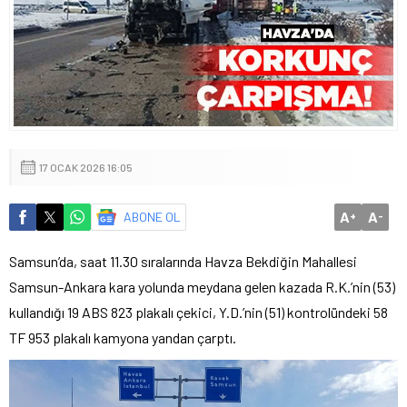
17 OCAK 2026 16:05
A
A
ABONE OL
+
-
Samsun’da, saat 11.30 sıralarında Havza Bekdiğin Mahallesi
Samsun-Ankara kara yolunda meydana gelen kazada R.K.’nin (53)
kullandığı 19 ABS 823 plakalı çekici, Y.D.’nin (51) kontrolündeki 58
TF 953 plakalı kamyona yandan çarptı.