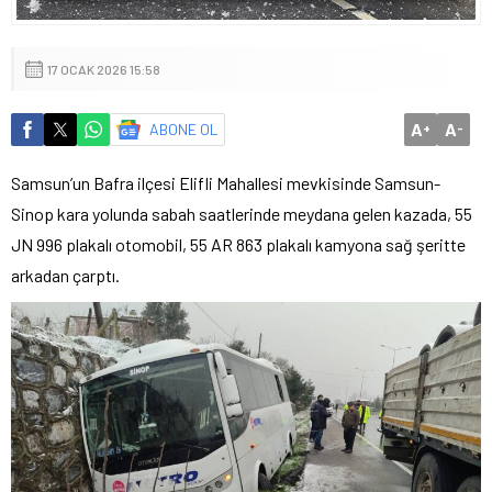
17 OCAK 2026 15:58
A
A
ABONE OL
+
-
Samsun’un Bafra ilçesi Elifli Mahallesi mevkisinde Samsun-
Sinop kara yolunda sabah saatlerinde meydana gelen kazada, 55
JN 996 plakalı otomobil, 55 AR 863 plakalı kamyona sağ şeritte
arkadan çarptı.