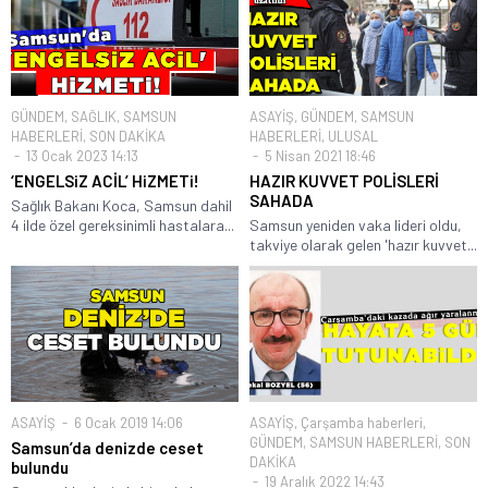
GÜNDEM
,
SAĞLIK
,
SAMSUN
ASAYİŞ
,
GÜNDEM
,
SAMSUN
HABERLERİ
,
SON DAKİKA
HABERLERİ
,
ULUSAL
13 Ocak 2023 14:13
5 Nisan 2021 18:46
‘ENGELSiZ ACİL’ HiZMETi!
HAZIR KUVVET POLİSLERİ
SAHADA
Sağlık Bakanı Koca, Samsun dahil
4 ilde özel gereksinimli hastalara...
Samsun yeniden vaka lideri oldu,
takviye olarak gelen 'hazır kuvvet...
ASAYİŞ
6 Ocak 2019 14:06
ASAYİŞ
,
Çarşamba haberleri
,
GÜNDEM
,
SAMSUN HABERLERİ
,
SON
Samsun’da denizde ceset
DAKİKA
bulundu
19 Aralık 2022 14:43