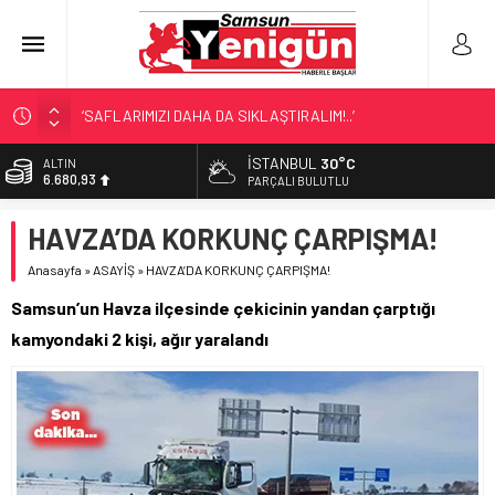
‘SAFLARIMIZI DAHA DA SIKLAŞTIRALIM!..’
SAMSUN’DA ‘DOSTLUK’ GÖSTERİSİ!
İSTANBUL
30°C
ALTIN
6.680,93
BİR SAMSUN KLASİĞİ!
PARÇALI BULUTLU
SAMSUN’DA DENİZ FACİASI!
BİST
HAVZA’DA KORKUNÇ ÇARPIŞMA!
13.795,57
LÖSEV’İN KAHRAMANLARI!
Anasayfa
»
ASAYİŞ
»
HAVZA’DA KORKUNÇ ÇARPIŞMA!
DOLAR
47,7189
Samsun’un Havza ilçesinde çekicinin yandan çarptığı
EURO
kamyondaki 2 kişi, ağır yaralandı
55,2097