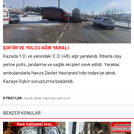
ŞOFÖR VE YOLCU AĞIR YARALI
Kazada Y.D. ve yanındaki E.D. (48), ağır yaralandı. İhbarla olay
yerine polis, jandarma ve sağlık ekipleri sevk edildi. Yaralılar,
ambulanslarla Havza Devlet Hastanesi’nde tedaviye alındı.
Kazaya ilişkin soruşturma başlatıldı.
ETİKETLER:
havza
,
kaza
,
manset
,
samsun
BENZER KONULAR