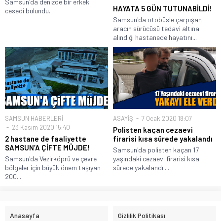
Samsun'da denizde bir erkek
HAYATA 5 GÜN TUTUNABİLDİ!
cesedi bulundu.
Samsun'da otobüsle çarpışan
aracın sürücüsü tedavi altına
alındığı hastanede hayatını...
SAMSUN HABERLERİ
ASAYİŞ
7 Ocak 2020 18:07
23 Kasım 2020 15:40
Polisten kaçan cezaevi
2 hastane de faaliyette
firarisi kısa sürede yakalandı
SAMSUN’A ÇİFTE MÜJDE!
Samsun'da polisten kaçan 17
Samsun'da Vezirköprü ve çevre
yaşındaki cezaevi firarisi kısa
bölgeler için büyük önem taşıyan
sürede yakalandı....
200...
Anasayfa
Gizlilik Politikası