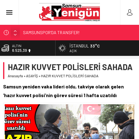
SAMSUNSPOR’DA TRANSFER!
ALAÇAM’A ‘DEV’ YATIRIM!
İSTANBUL
33°C
ALTIN
6.525,39
SAMSUNSPOR’DA HEDEF 5’İNCİLİK!
AÇIK
‘BAFRA’YA YATIRIM YAPIN!’
BİST
HAZIR KUVVET POLİSLERİ SAHADA
13.788,73
İŞTE FINDIK FİYATI!
Anasayfa
»
ASAYİŞ
»
HAZIR KUVVET POLİSLERİ SAHADA
DOLAR
47,5954
Samsun yeniden vaka lideri oldu, takviye olarak gelen
EURO
‘hazır kuvvet polisi’nin görev süresi 1 hafta uzatıldı
55,0690