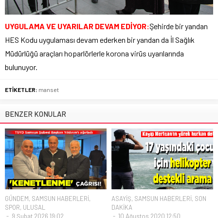
UYGULAMA VE UYARILAR DEVAM EDİYOR:
Şehirde bir yandan
HES Kodu uygulaması devam ederken bir yandan da İl Sağlık
Müdürlüğü araçları hoparlörlerle korona virüs uyarılarında
bulunuyor.
ETİKETLER:
manset
BENZER KONULAR
GÜNDEM
,
SAMSUN HABERLERİ
,
ASAYİŞ
,
SAMSUN HABERLERİ
,
SON
SPOR
,
ULUSAL
DAKİKA
9 Şubat 2026 19:02
10 Ağustos 2020 12:50