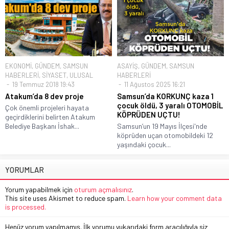
EKONOMİ
,
GÜNDEM
,
SAMSUN
ASAYİŞ
,
GÜNDEM
,
SAMSUN
HABERLERİ
,
SİYASET
,
ULUSAL
HABERLERİ
19 Temmuz 2018 19:43
11 Ağustos 2025 16:21
Atakum’da 8 dev proje
Samsun’da KORKUNÇ kaza 1
çocuk öldü, 3 yaralı OTOMOBİL
Çok önemli projeleri hayata
KÖPRÜDEN UÇTU!
geçirdiklerini belirten Atakum
Belediye Başkanı İshak...
Samsun’un 19 Mayıs İlçesi'nde
köprüden uçan otomobildeki 12
yaşındaki çocuk...
YORUMLAR
Yorum yapabilmek için
oturum açmalısınız
.
This site uses Akismet to reduce spam.
Learn how your comment data
is processed.
Henüz yorum yapılmamış. İlk yorumu yukarıdaki form aracılığıyla siz