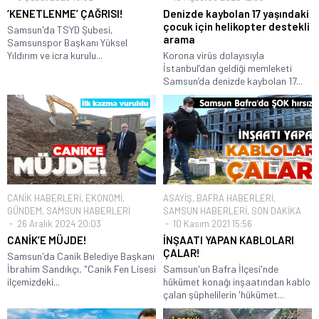
‘KENETLENME’ ÇAĞRISI!
Denizde kaybolan 17 yaşındaki
çocuk için helikopter destekli
Samsun'da TSYD Şubesi,
arama
Samsunspor Başkanı Yüksel
Yıldırım ve icra kurulu...
Korona virüs dolayısıyla
İstanbul’dan geldiği memleketi
Samsun’da denizde kaybolan 17...
CANİK HABERLERİ
,
EKONOMİ
,
ASAYİŞ
,
BAFRA HABERLERİ
,
GÜNDEM
,
SAMSUN HABERLERİ
SAMSUN HABERLERİ
,
SON DAKİKA
26 Aralık 2024 20:03
10 Kasım 2021 15:56
CANİK’E MÜJDE!
İNŞAATI YAPAN KABLOLARI
ÇALAR!
Samsun'da Canik Belediye Başkanı
İbrahim Sandıkçı, "Canik Fen Lisesi
Samsun'un Bafra İlçesi'nde
ilçemizdeki...
hükümet konağı inşaatından kablo
çalan şüphelilerin 'hükümet...