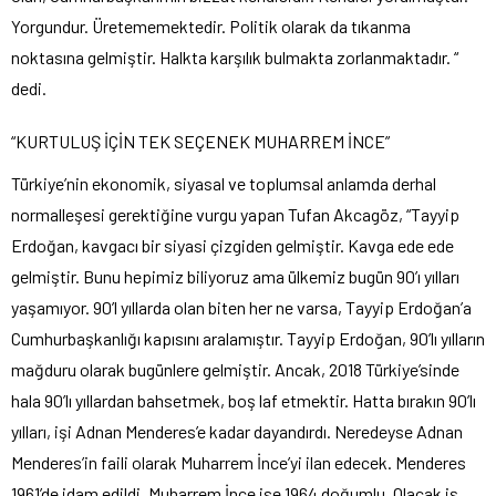
Yorgundur. Üretememektedir. Politik olarak da tıkanma
noktasına gelmiştir. Halkta karşılık bulmakta zorlanmaktadır. “
dedi.
“KURTULUŞ İÇİN TEK SEÇENEK MUHARREM İNCE”
Türkiye’nin ekonomik, siyasal ve toplumsal anlamda derhal
normalleşesi gerektiğine vurgu yapan Tufan Akcagöz, “Tayyip
Erdoğan, kavgacı bir siyasi çizgiden gelmiştir. Kavga ede ede
gelmiştir. Bunu hepimiz biliyoruz ama ülkemiz bugün 90’ı yılları
yaşamıyor. 90’l yıllarda olan biten her ne varsa, Tayyip Erdoğan’a
Cumhurbaşkanlığı kapısını aralamıştır. Tayyip Erdoğan, 90’lı yılların
mağduru olarak bugünlere gelmiştir. Ancak, 2018 Türkiye’sinde
hala 90’lı yıllardan bahsetmek, boş laf etmektir. Hatta bırakın 90’lı
yılları, işi Adnan Menderes’e kadar dayandırdı. Neredeyse Adnan
Menderes’in faili olarak Muharrem İnce’yi ilan edecek. Menderes
1961’de idam edildi, Muharrem İnce ise 1964 doğumlu. Olacak iş