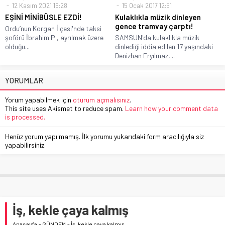
12 Kasım 2021 16:28
15 Ocak 2017 12:51
EŞİNİ MİNİBÜSLE EZDİ!
Kulaklıkla müzik dinleyen
gence tramvay çarptı!
Ordu’nun Korgan İlçesi'nde taksi
şoförü İbrahim P., ayrılmak üzere
SAMSUN'da kulaklıkla müzik
olduğu...
dinlediği iddia edilen 17 yaşındaki
Denizhan Eryılmaz,...
YORUMLAR
Yorum yapabilmek için
oturum açmalısınız
.
This site uses Akismet to reduce spam.
Learn how your comment data
is processed.
Henüz yorum yapılmamış. İlk yorumu yukarıdaki form aracılığıyla siz
yapabilirsiniz.
İş, kekle çaya kalmış
Anasayfa
»
GÜNDEM
»
İş, kekle çaya kalmış