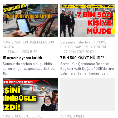
ASAYİŞ
,
SAMSUN HABERLERİ
,
SON
Çarşamba haberleri
,
EKONOMİ
,
DAKİKA
GÜNDEM
,
SAMSUN HABERLERİ
19 Haziran 2018 18:30
22 Ekim 2023 20:02
15 aracın aynası kırıldı
7 BİN 500 KİŞİYE MÜJDE!
Samsun’da sarhoş olduğu iddia
Samsun’un Çarşamba Belediye
edilen bir şahıs, gece saatlerinde
Başkanı Halit Doğan, "OSB'de tüm
15...
çalışmalar tamamlandığında...
ASAYİŞ
,
GÜNDEM
,
ULUSAL
ASAYİŞ
,
GÜNDEM