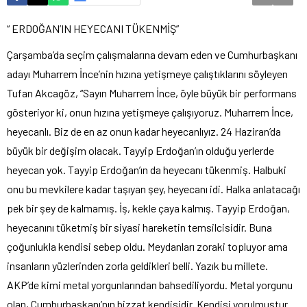
“ ERDOĞAN’IN HEYECANI TÜKENMİŞ”
Çarşamba’da seçim çalışmalarına devam eden ve Cumhurbaşkanı
adayı Muharrem İnce’nin hızına yetişmeye çalıştıklarını söyleyen
Tufan Akcagöz, “Sayın Muharrem İnce, öyle büyük bir performans
gösteriyor ki, onun hızına yetişmeye çalışıyoruz. Muharrem İnce,
heyecanlı. Biz de en az onun kadar heyecanlıyız. 24 Haziran’da
büyük bir değişim olacak. Tayyip Erdoğan’ın olduğu yerlerde
heyecan yok. Tayyip Erdoğan’ın da heyecanı tükenmiş. Halbuki
onu bu mevkilere kadar taşıyan şey, heyecanı idi. Halka anlatacağı
pek bir şey de kalmamış. İş, kekle çaya kalmış. Tayyip Erdoğan,
heyecanını tüketmiş bir siyasi hareketin temsilcisidir. Buna
çoğunlukla kendisi sebep oldu. Meydanları zoraki topluyor ama
insanların yüzlerinden zorla geldikleri belli. Yazık bu millete.
AKP’de kimi metal yorgunlarından bahsediliyordu. Metal yorgunu
olan, Cumhurbaşkanı’nın bizzat kendisidir. Kendisi yorulmuştur.