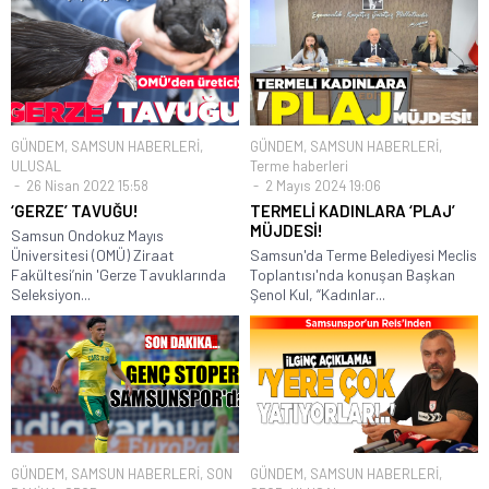
GÜNDEM
,
SAMSUN HABERLERİ
,
GÜNDEM
,
SAMSUN HABERLERİ
,
ULUSAL
Terme haberleri
26 Nisan 2022 15:58
2 Mayıs 2024 19:06
‘GERZE’ TAVUĞU!
TERMELİ KADINLARA ‘PLAJ’
MÜJDESİ!
Samsun Ondokuz Mayıs
Üniversitesi (OMÜ) Ziraat
Samsun'da Terme Belediyesi Meclis
Fakültesi’nin 'Gerze Tavuklarında
Toplantısı'nda konuşan Başkan
Seleksiyon...
Şenol Kul, “Kadınlar...
GÜNDEM
,
SAMSUN HABERLERİ
,
SON
GÜNDEM
,
SAMSUN HABERLERİ
,