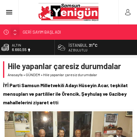
GERİ SAYIM BAŞLADI
SAMSUNSPOR’DA HEDEF 5’İNCİLİK!
İSTANBUL
31°C
ALTIN
6.660,55
‘BAFRA’YA YATIRIM YAPIN!’
AZ BULUTLU
İŞTE FINDIK FİYATI!
BİST
Hile yapanlar çaresiz durumdalar
13.779,39
YÖNETİCİ SEÇERKEN YAPILAN EN BÜYÜK HATALAR
Anasayfa
»
GÜNDEM
»
Hile yapanlar çaresiz durumdalar
DOLAR
47,7111
İYİ Parti Samsun Milletvekili Adayı Hüseyin Acar, teşkilat
EURO
mensupları ve partililer ile Örencik, Şeyhulaş ve Gazibey
55,1881
mahallelerini ziyaret etti