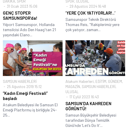
DAKİKA
,
SPOR
SPOR
,
ULUSAL
31 Ocak 2023 15:06
29 Ağustos 2024 16:48
GENÇ STOPER
‘YERE ÇOK YATIYORLAR!..’
SAMSUNSPOR’da!
Samsunspor Teknik Direktörü
Yılport Samsunspor, Hollanda
Thomas Reis, "Rakiplerimiz yere
temsilcisi Ado Den Haag'tan 21
çok yatıyor, zaman...
yaşındaki Elano...
SAMSUN HABERLERİ
Atakum Haberleri
,
EĞİTİM
,
GÜNDEM
,
25 Ağustos 2019 15:12
MAGAZİN
,
SAMSUN HABERLERİ
,
ULUSAL
“Kadın Emeği Festivali”
17 Eylül 2023 16:43
başladı
SAMSUN’DA KAHREDEN
Atakum Belediyesi ile Samsun El
GÖRÜNTÜ!
Emeği Platformu iş birliğiyle 24-
25...
Samsun Büyükşehir Belediyesi
tarafından Dünya Temizlik
Günü’nde ‘Let’s Do It’...