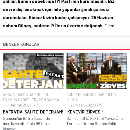
aldılar. Bunun sebebi ise İYİ Parti’nin kurulmasıdır. Bizi
devre dışı bırakmak için hile yapanlar şimdi çaresiz
durumdalar. Kimse bizim kadar çalışmıyor. 25 Haziran
sabahı Güneş, sadece İYİ’lerin üzerine doğacak. “
dedi.
BENZER KONULAR
ASAYİŞ
,
BAFRA HABERLERİ
,
GÜNDEM
,
SAMSUN HABERLERİ
,
SAMSUN HABERLERİ
,
SON DAKİKA
ULUSAL
7 Haziran 2022 14:39
26 Nisan 2022 13:15
BAFRA’DA ‘SAHTE’ DETERJAN!
‘KENEVİR’ ZİRVESİ!
Samsun'un Bafra İlçesi'nde
Samsun OMÜ Rektörü Yavuz Ünal,
merdiven altı 2 bin 961 litre
Tarım ve Orman Bakanı Vahit...
kimyevi...