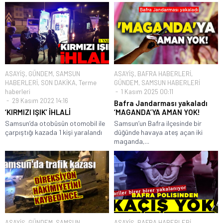
ASAYİŞ
,
GÜNDEM
,
SAMSUN
ASAYİŞ
,
BAFRA HABERLERİ
,
HABERLERİ
,
SON DAKİKA
,
Terme
GÜNDEM
,
SAMSUN HABERLERİ
haberleri
1 Kasım 2025 00:11
29 Kasım 2022 14:16
Bafra Jandarması yakaladı
‘KIRMIZI IŞIK’ İHLALİ
‘MAGANDA’YA AMAN YOK!
Samsun’da otobüsün otomobil ile
Samsun’un Bafra ilçesinde bir
çarpıştığı kazada 1 kişi yaralandı
düğünde havaya ateş açan iki
maganda,...
ASAYİŞ
,
GÜNDEM
,
SAMSUN
ASAYİŞ
,
BAFRA HABERLERİ
,