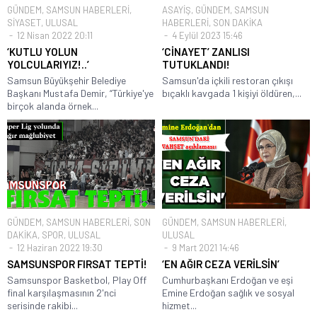
GÜNDEM
,
SAMSUN HABERLERİ
,
ASAYİŞ
,
GÜNDEM
,
SAMSUN
SİYASET
,
ULUSAL
HABERLERİ
,
SON DAKİKA
12 Nisan 2022 20:11
4 Eylül 2023 15:46
‘KUTLU YOLUN
‘CİNAYET’ ZANLISI
YOLCULARIYIZ!..’
TUTUKLANDI!
Samsun Büyükşehir Belediye
Samsun'da içkili restoran çıkışı
Başkanı Mustafa Demir, “Türkiye'ye
bıçaklı kavgada 1 kişiyi öldüren,...
birçok alanda örnek...
GÜNDEM
,
SAMSUN HABERLERİ
,
SON
GÜNDEM
,
SAMSUN HABERLERİ
,
DAKİKA
,
SPOR
,
ULUSAL
ULUSAL
12 Haziran 2022 19:30
9 Mart 2021 14:46
SAMSUNSPOR FIRSAT TEPTİ!
‘EN AĞIR CEZA VERİLSİN’
Samsunspor Basketbol, Play Off
Cumhurbaşkanı Erdoğan ve eşi
final karşılaşmasının 2'nci
Emine Erdoğan sağlık ve sosyal
serisinde rakibi...
hizmet...