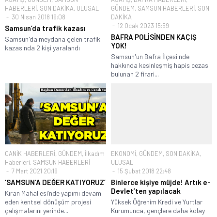
HABERLERİ
,
SON DAKİKA
,
ULUSAL
GÜNDEM
,
SAMSUN HABERLERİ
,
SON
30 Nisan 2018 19:08
DAKİKA
12 Ocak 2023 15:59
Samsun’da trafik kazası
BAFRA POLİSİNDEN KAÇIŞ
Samsun'da meydana gelen trafik
YOK!
kazasında 2 kişi yaralandı
Samsun'un Bafra İlçesi'nde
hakkında kesinleşmiş hapis cezası
bulunan 2 firari...
CANİK HABERLERİ
,
GÜNDEM
,
İlkadım
EKONOMİ
,
GÜNDEM
,
SON DAKİKA
,
Haberleri
,
SAMSUN HABERLERİ
ULUSAL
7 Mart 2021 20:16
15 Şubat 2018 22:48
‘SAMSUN’A DEĞER KATIYORUZ’
Binlerce kişiye müjde! Artık e-
Devlet’ten yapılacak
Kıran Mahallesi’nde yapımı devam
eden kentsel dönüşüm projesi
Yüksek Öğrenim Kredi ve Yurtlar
çalışmalarını yerinde...
Kurumunca, gençlere daha kolay