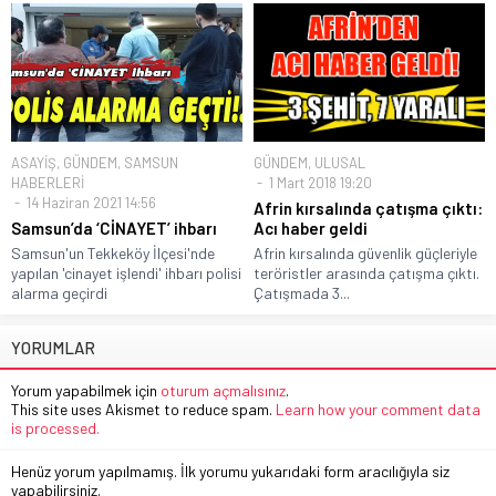
ASAYİŞ
,
GÜNDEM
,
SAMSUN
GÜNDEM
,
ULUSAL
HABERLERİ
1 Mart 2018 19:20
14 Haziran 2021 14:56
Afrin kırsalında çatışma çıktı:
Samsun’da ‘CİNAYET’ ihbarı
Acı haber geldi
Samsun'un Tekkeköy İlçesi'nde
Afrin kırsalında güvenlik güçleriyle
yapılan 'cinayet işlendi' ihbarı polisi
teröristler arasında çatışma çıktı.
alarma geçirdi
Çatışmada 3...
YORUMLAR
Yorum yapabilmek için
oturum açmalısınız
.
This site uses Akismet to reduce spam.
Learn how your comment data
is processed.
Henüz yorum yapılmamış. İlk yorumu yukarıdaki form aracılığıyla siz
yapabilirsiniz.