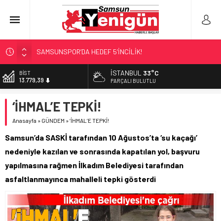
SAMSUNSPOR’DA HEDEF 5’İNCİLİK!
‘BAFRA’YA YATIRIM YAPIN!’
İSTANBUL
33°C
DOLAR
47,7111
İŞTE FINDIK FİYATI!
PARÇALI BULUTLU
YÖNETİCİ SEÇERKEN YAPILAN EN BÜYÜK HATALAR
EURO
‘İHMAL’E TEPKİ!
55,1881
GERİ SAYIM BAŞLADI
Anasayfa
»
GÜNDEM
»
‘İHMAL’E TEPKİ!
ALTIN
6.660,55
Samsun’da SASKİ tarafından 10 Ağustos’ta ‘su kaçağı’
BİST
nedeniyle kazılan ve sonrasında kapatılan yol, başvuru
13.779,39
yapılmasına rağmen İlkadım Belediyesi tarafından
asfaltlanmayınca mahalleli tepki gösterdi