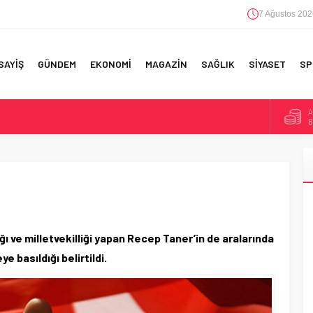
7 Ağustos 202
SAYİŞ
GÜNDEM
EKONOMİ
MAGAZİN
SAĞLIK
SİYASET
SP
A
6
F 5’İNCİLİK!
B
1
IN!’
D
4
 YAPILAN EN BÜYÜK HATALAR
E
5
ğı ve milletvekilliği yapan Recep Taner’in de aralarında
e basıldığı belirtildi.