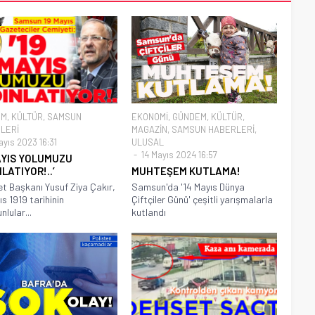
EM
,
KÜLTÜR
,
SAMSUN
EKONOMİ
,
GÜNDEM
,
KÜLTÜR
,
LERİ
MAGAZİN
,
SAMSUN HABERLERİ
,
ayıs 2023 16:31
ULUSAL
14 Mayıs 2024 16:57
MAYIS YOLUMUZU
LATIYOR!..’
MUHTEŞEM KUTLAMA!
t Başkanı Yusuf Ziya Çakır,
Samsun'da '14 Mayıs Dünya
ıs 1919 tarihinin
Çiftçiler Günü' çeşitli yarışmalarla
lular...
kutlandı