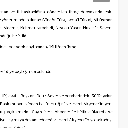
rlanan ve il başkanlığına gönderilen ihraç dosyasında eski
lçe yönetiminde bulunan Güngör Türk, İsmail Türkal, Ali Osman
t Aldemir, Mehmet Kırşehirli, Nevzat Yaşar, Mustafa Seven,
duğu belirtildi.
 ise Facebook sayfasında, “MHP’den ihraç
ler” diye paylaşımda bulundu.
(MHP) eski İl Başkanı Oğuz Sever ve beraberindeki 300’e yakın
 Başkanı partisinden istifa ettiğini ve Meral Akşener’in yeni
ığı açıklamada, “Sayın Meral Akşener ile birlikte ülkemiz ve
eriye taşımaya devam edeceğiz. Meral Akşener’in yol arkadaşı
 hazırız” dedi.