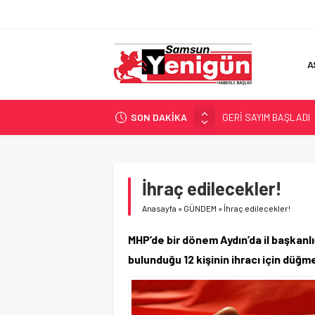
A
SON DAKİKA
GERİ SAYIM BAŞLADI
SAMSUNSPOR’DA HEDE
‘BAFRA’YA YATIRIM YAP
İŞTE FINDIK FİYATI!
İhraç edilecekler!
YÖNETİCİ SEÇERKEN
Anasayfa
»
GÜNDEM
»
İhraç edilecekler!
MHP’de bir dönem Aydın’da il başkanlı
bulunduğu 12 kişinin ihracı için düğmey