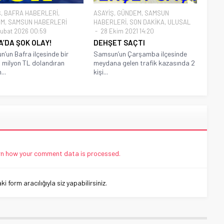
Ş
,
BAFRA HABERLERİ
,
ASAYİŞ
,
GÜNDEM
,
SAMSUN
EM
,
SAMSUN HABERLERİ
HABERLERİ
,
SON DAKİKA
,
ULUSAL
ubat 2026 00:59
28 Ekim 2021 14:20
A’DA ŞOK OLAY!
DEHŞET SAÇTI
’un Bafra ilçesinde bir
Samsun’un Çarşamba ilçesinde
 2 milyon TL dolandıran
meydana gelen trafik kazasında 2
...
kişi...
n how your comment data is processed.
 form aracılığıyla siz yapabilirsiniz.