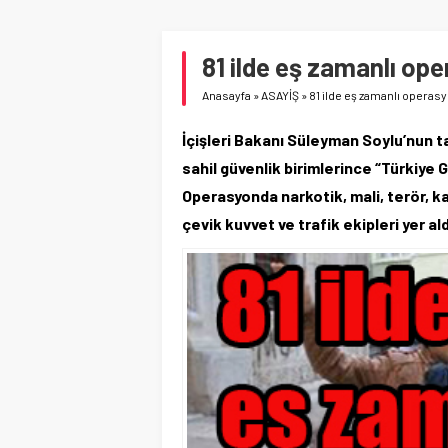
81 ilde eş zamanlı ope
Anasayfa
»
ASAYİŞ
»
81 ilde eş zamanlı operasyo
İçişleri Bakanı Süleyman Soylu’nun ta
sahil güvenlik birimlerince “Türkiye 
Operasyonda narkotik, mali, terör, k
çevik kuvvet ve trafik ekipleri yer ald