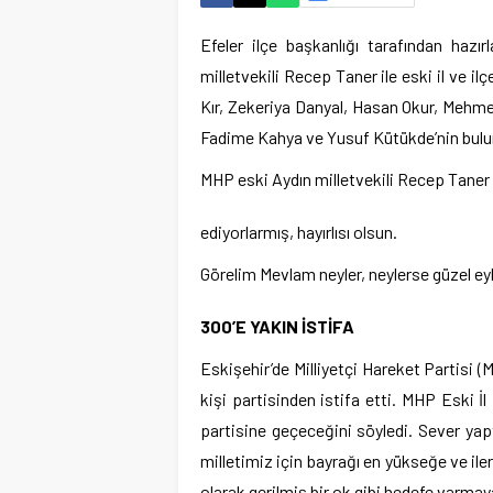
Efeler ilçe başkanlığı tarafından hazı
milletvekili Recep Taner ile eski il ve i
Kır, Zekeriya Danyal, Hasan Okur, Mehme
Fadime Kahya ve Yusuf Kütükde’nin bulun
MHP eski Aydın milletvekili Recep Taner
ediyorlarmış, hayırlısı olsun.
Görelim Mevlam neyler, neylerse güzel ey
300’E YAKIN İSTİFA
Eskişehir’de Milliyetçi Hareket Partisi 
kişi partisinden istifa etti. MHP Eski İl
partisine geçeceğini söyledi. Sever yapt
milletimiz için bayrağı en yükseğe ve il
olarak gerilmiş bir ok gibi hedefe varmaya