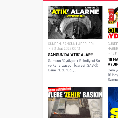
GÜNDEM
,
SAMSUN HABERLERİ
GÜND
8 Şubat 2025 00:13
HABER
18 M
SAMSUN’DA ‘ATIK’ ALARMI!
’19 
Samsun Büyükşehir Belediyesi Su
AYDIN
ve Kanalizasyon İdaresi (SASKİ)
Genel Müdürlüğü,...
Cemiye
19 May
Samsun