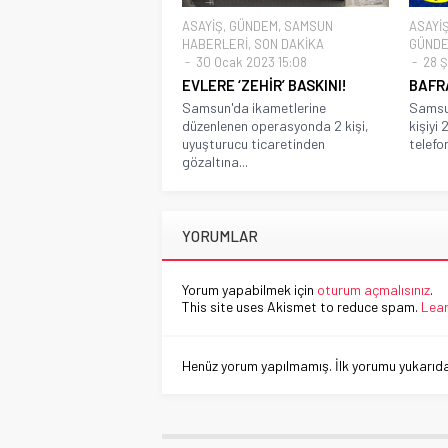
ASAYİŞ
,
GÜNDEM
,
SAMSUN
ASAYİ
HABERLERİ
,
SON DAKİKA
GÜND
30 Ocak 2023 15:08
28 Ş
EVLERE ‘ZEHİR’ BASKINI!
BAFR
Samsun'da ikametlerine
Samsun
düzenlenen operasyonda 2 kişi,
kişiyi
uyuşturucu ticaretinden
telefon
gözaltına...
YORUMLAR
Yorum yapabilmek için
oturum açmalısınız
.
This site uses Akismet to reduce spam.
Lear
Henüz yorum yapılmamış. İlk yorumu yukarıdaki