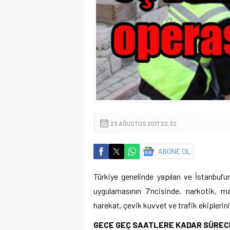
23 AĞUSTOS 2017 22:32
ABONE OL
Türkiye genelinde yapılan ve İstanbul’u
uygulamasının 7’ncisinde, narkotik, ma
harekat, çevik kuvvet ve trafik ekiplerini
GECE GEÇ SAATLERE KADAR SÜREC