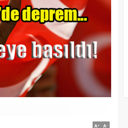
A
A
+
-