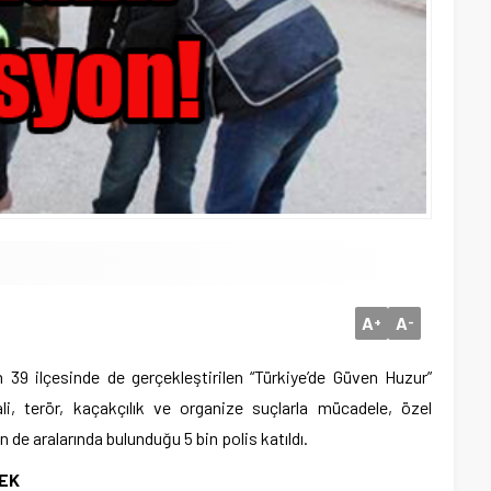
A
A
+
-
n 39 ilçesinde de gerçekleştirilen “Türkiye’de Güven Huzur”
li, terör, kaçakçılık ve organize suçlarla mücadele, özel
n de aralarında bulunduğu 5 bin polis katıldı.
EK