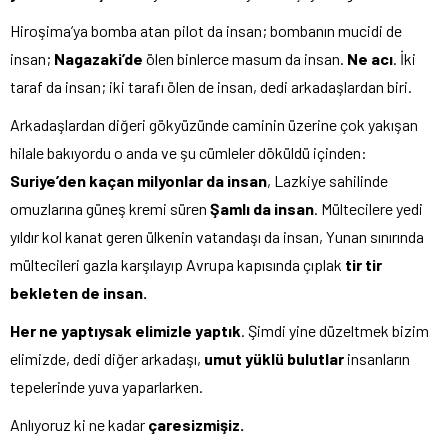
Hiroşima’ya bomba atan pilot da insan; bombanın mucidi de
insan;
Nagazaki’de
ölen binlerce masum da insan.
Ne acı
. İki
taraf da insan; iki tarafı ölen de insan, dedi arkadaşlardan biri.
Arkadaşlardan diğeri gökyüzünde caminin üzerine çok yakışan
hilale bakıyordu o anda ve şu cümleler döküldü içinden:
Suriye’den kaçan milyonlar da insan
, Lazkiye sahilinde
omuzlarına güneş kremi süren
Şamlı da insan
. Mültecilere yedi
yıldır kol kanat geren ülkenin vatandaşı da insan, Yunan sınırında
mültecileri gazla karşılayıp Avrupa kapısında çıplak
tir tir
bekleten de insan.
Her ne yaptıysak elimizle yaptık
. Şimdi yine düzeltmek bizim
elimizde, dedi diğer arkadaşı,
umut yüklü bulutlar
insanların
tepelerinde yuva yaparlarken.
Anlıyoruz ki ne kadar
çaresizmişiz.