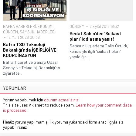
BAFRA HABERLERİ
,
EKONOMİ
,
GÜNDEM
2 Eylül 2016 18:32
GÜNDEM
,
SAMSUN HABERLERİ
Sedat Şahin’den ‘Suikast
12 Mart 2026 00:36
planı’ iddiasına yanıt!
Bafra TSO Teknoloji
Samsunlu iş adamı Galip Öztürk,
Bakanlığı’nda İŞBİRLİĞİ VE
kendisiyle ilgili 'suikast planı'
KOORDİNASYON
yapıldığını,...
Bafra Ticaret ve Sanayi Odası
Sanayi ve Teknoloji Bakanlığı’na
ziyarette...
YORUMLAR
Yorum yapabilmek için
oturum açmalısınız
.
This site uses Akismet to reduce spam.
Learn how your comment data
is processed.
Henüz yorum yapılmamış. İlk yorumu yukarıdaki form aracılığıyla siz
yapabilirsiniz.