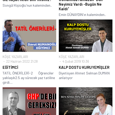
Neyimiz Vardı -Bugün Ne
Songül Kişioğlu'nun kaleminden..
Kaldı”
Emin GÜNAYDIN'ın kaleminden..
KÖŞE YAZARLARI
KÖŞE YAZARLARI
22 Haziran 2022 21:28
4 Şubat 2019 10:36
EĞİTİMCİ
KALP DOSTU KURUYEMİŞLER
TATİL ÖNERİLERİ-2 Öğrenciler
Diyetisyen Ahmet Selman DUMAN
yaklaşık2.5 ay sürecek yaz tatiline
anlatıyor
girdi....