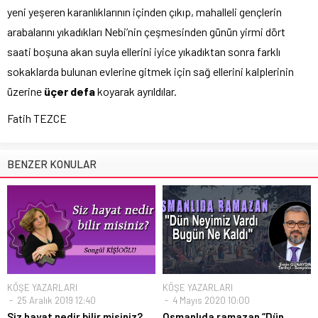
yeni yeşeren karanlıklarının içinden çıkıp, mahalleli gençlerin
arabalarını yıkadıkları Nebi’nin çeşmesinden günün yirmi dört
saati boşuna akan suyla ellerini iyice yıkadıktan sonra farklı
sokaklarda bulunan evlerine gitmek için sağ ellerini kalplerinin
üzerine
üçer defa
koyarak ayrıldılar.
Fatih TEZCE
BENZER KONULAR
KÖŞE YAZARLARI
KÖŞE YAZARLARI
25 Aralık 2019 12:40
4 Mayıs 2020 10:00
Siz hayat nedir bilir misiniz?
Osmanlıda ramazan “Dün