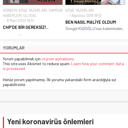
GÜNDEM
,
KÖŞE YAZARLARI
,
SAMSUN
KÖŞE YAZARLARI
HABERLERİ
,
ULUSAL
1 Ağustos 2019 18:13
8 Mart 2023 18:51
BEN NASIL MALİYE OLDUM
CHP’DE BİR GEREKSİZ!..
Songül KİŞİOĞLU'nun kaleminden..
...
YORUMLAR
Yorum yapabilmek için
oturum açmalısınız
.
This site uses Akismet to reduce spam.
Learn how your comment data
is processed.
Henüz yorum yapılmamış. İlk yorumu yukarıdaki form aracılığıyla siz
yapabilirsiniz.
Yeni koronavirüs önlemleri