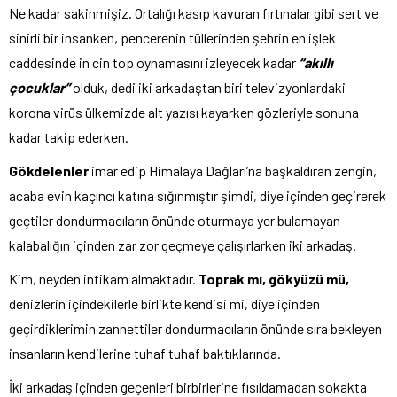
Ne kadar sakinmişiz. Ortalığı kasıp kavuran fırtınalar gibi sert ve
sinirli bir insanken, pencerenin tüllerinden şehrin en işlek
caddesinde in cin top oynamasını izleyecek kadar
“akıllı
çocuklar”
olduk, dedi iki arkadaştan biri televizyonlardaki
korona virüs ülkemizde alt yazısı kayarken gözleriyle sonuna
kadar takip ederken.
Gökdelenler
imar edip Himalaya Dağları’na başkaldıran zengin,
acaba evin kaçıncı katına sığınmıştır şimdi, diye içinden geçirerek
geçtiler dondurmacıların önünde oturmaya yer bulamayan
kalabalığın içinden zar zor geçmeye çalışırlarken iki arkadaş.
Kim, neyden intikam almaktadır.
Toprak mı, gökyüzü mü,
denizlerin içindekilerle birlikte kendisi mi, diye içinden
geçirdiklerimin zannettiler dondurmacıların önünde sıra bekleyen
insanların kendilerine tuhaf tuhaf baktıklarında.
İki arkadaş içinden geçenleri birbirlerine fısıldamadan sokakta