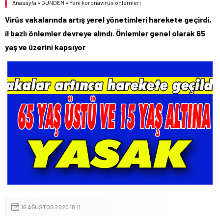
Anasayfa
»
GÜNDEM
»
Yeni koronavirüs önlemleri
Virüs vakalarında artış yerel yönetimleri harekete geçirdi,
il bazlı önlemler devreye alındı. Önlemler genel olarak 65
yaş ve üzerini kapsıyor
16 AĞUSTOS 2020 18:11