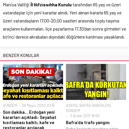
Manisa Valiliği
İl Hıfzıssıhha Kurulu
tarafından 65 yaş ve üzeri
vatandaşlar için yeni kararlar alındı. Yeni alınan kararla 65 yaş ve
üzeri vatandaşların 17.00-20.00 saatleri arasında toplu taşıma
araçlarını kullanmaları, ilçe pazarlarına 17.30’dan sonra girmeleri ve
birinci derece akrabaları dışındaki düğünlere katılması yasaklandı.
BENZER KONULAR
GÜNDEM
28 Mayıs 2020 20:15
ASAYİŞ
,
BAFRA HABERLERİ
,
GÜNDEM
Son dakika… Erdoğan yeni
3 Aralık 2017 18:50
kararları açıkladı: Seyahat
kısıtlaması kalktı, kafe ve
Bafra’da trafo yangını
restoranlar açılacak
Bafra ilçesinde meydana gelen