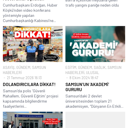
Cumhurbaşkanı Erdoğan, Huber
trafo yangını paniğe neden oldu
Köşkü’nden video konferans
yöntemiyle yapılan
Cumhurbaşkanlığı Kabinesi’ne...
ASAYİŞ
,
GÜNDEM
,
SAMSUN
EĞİTİM
,
GÜNDEM
,
SAĞLIK
,
SAMSUN
HABERLERİ
HABERLERİ
,
ULUSAL
21 Temmuz 2026 16:13
8 Ekim 2024 18:47
DOLANDIRICILARA DİKKAT!
SAMSUN’UN ‘AKADEMİ’
GURURU
Samsun'da polis 'Güvenli
Mahallem, Güvenli Eğitim' projesi
Samsun’daki 2 devlet
kapsamında bilgilendirme
üniversitesinden toplam 21
faaliyetlerini...
akademisyen, “Dünyanın En Etkili...