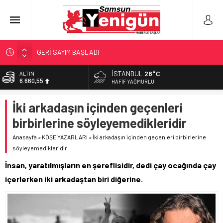
GERİ SAYIM BAŞLADI
SAMSUNSPOR’DA HEDEF 5’İNCİLİK!
İSTANBUL
28°C
ALTIN
6.660,55
‘BAFRA’YA YATIRIM YAPIN!’
HAFIF YAĞMURLU
İŞTE FINDIK FİYATI!
BİST
İki arkadaşın içinden geçenleri
13.779,39
YÖNETİCİ SEÇERKEN YAPILAN EN BÜYÜK HATALAR
birbirlerine söyleyemedikleridir
DOLAR
47,7111
Anasayfa
»
KÖŞE YAZARLARI
»
İki arkadaşın içinden geçenleri birbirlerine
söyleyemedikleridir
EURO
55,1881
İnsan, yaratılmışların en şereflisidir, dedi çay ocağında çay
içerlerken iki arkadaştan biri diğerine.