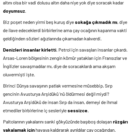
altını olsa bir vadi dolusu altın daha niye yok diye soracak kadar
doyumsuz
.
Biz poşet neden yirmi beş kuruş diye
sokağa çıkmadık mı
, diye
de ilave edeceklerdi birbirlerine ama çay ocağının kapanma vakti
geldiğinden sözleri ağızlarında çıkamadan kalıverdi.
Denizleri insanlar kirletti
. Petrol için savaşları insanlar çıkardı.
Arsas-Loren bölgesinin zengin kömür yatakları için Fransızlar ve
İngilizler savaşmadılar mı, diye de soracaklardı ama akşam
oluvermişti işte.
Birinci Dünya savaşının patlak vermesine müsebbip, Sırp
gencinin Avusturya Arşidükü ’nü öldürmesi değil miydi?
Avusturya Arşidükü de insan Sırp da insan, demeyi de ihmal
etmediler birbirlerine iç sesleriyle
sessizce.
Paltolarının yakalarını sanki gökyüzünde başıboş dolaşan
rüzgârı
yakalamak için
havaya kaldırarak ayrıldılar çay ocağından.