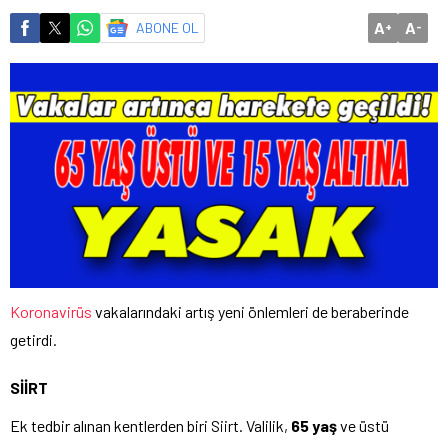
A
A
ABONE OL
+
-
Koronavirüs
vakalarındaki artış yeni önlemleri de beraberinde
getirdi.
SİİRT
Ek tedbir alınan kentlerden biri Siirt. Valilik,
65 yaş
ve üstü