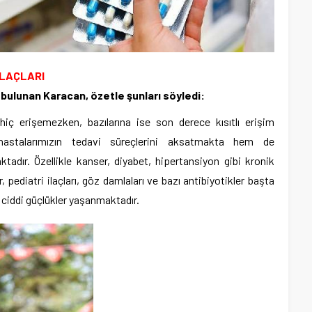
İLAÇLARI
a bulunan Karacan, özetle şunları söyledi:
 hiç erişemezken, bazılarına ise son derece kısıtlı erişim
hastalarımızın tedavi süreçlerini aksatmakta hem de
adır. Özellikle kanser, diyabet, hipertansiyon gibi kronik
r, pediatri ilaçları, göz damlaları ve bazı antibiyotikler başta
 ciddi güçlükler yaşanmaktadır.