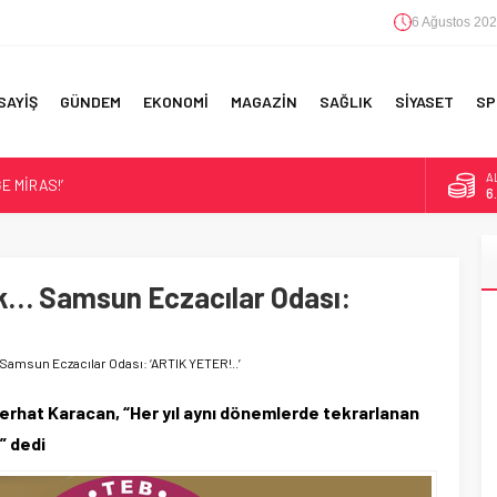
6 Ağustos 202
SAYİŞ
GÜNDEM
EKONOMİ
MAGAZİN
SAĞLIK
SİYASET
SP
A
E MİRAS!’
6
LANÇO!
B
1
ASKINLARI!
IK!
lık… Samsun Eczacılar Odası:
D
4
TINDA!
E
5
… Samsun Eczacılar Odası: ‘ARTIK YETER!..’
rhat Karacan, “Her yıl aynı dönemlerde tekrarlanan
n” dedi