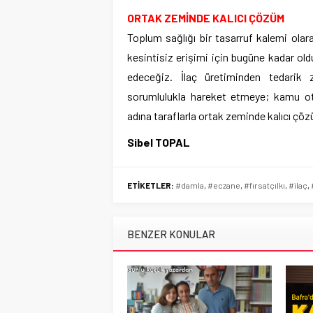
ORTAK ZEMİNDE KALICI ÇÖZÜM
Toplum sağlığı bir tasarruf kalemi olara
kesintisiz erişimi için bugüne kadar 
edeceğiz. İlaç üretiminden tedarik 
sorumlulukla hareket etmeye; kamu otor
adına taraflarla ortak zeminde kalıcı çö
Sibel TOPAL
ETİKETLER:
#damla
,
#eczane
,
#fırsatçılkı
,
#ilaç
,
BENZER KONULAR