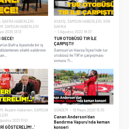
Ş
,
BAFRA HABERLERİ
,
ASAYİŞ
,
SAMSUN HABERLERİ
,
SON
EM
,
SAMSUN HABERLERİ
DAKİKA
ıs 2025 13:13
1 Ağustos 2022 18:07
I GECE!
TUR OTOBÜSÜ TIR İLE
ÇARPIŞTI!
’un Bafra ilçesinde bir iş
düzenlenen silahlı saldırının
Samsun'un Havza İlçesi'nde tur
an...
otobüsü ile TIR'ın çarpışması
sonucu 1'i...
EM
,
İlkadım Haberleri
,
SAMSUN
GÜNDEM
19 Mayıs 2020 15:35
LERİ
Canan Anderson’dan
ğustos 2021 17:51
Bandırma Vapuru’nda keman
Rİ GÖSTERELİM!..’
konseri