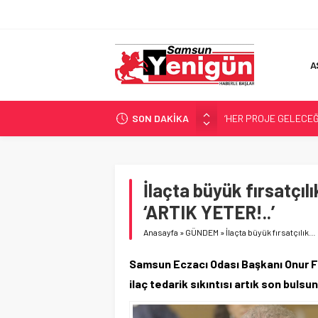
A
SON DAKİKA
‘HER PROJE GELECEĞ
SAMSUN İÇİN ACI Bİ
SAMSUN’DA ‘ZEHİR’ B
4 KOLDAN FARKINDAL
İlaçta büyük fırsatçı
RAPÇİ KESKİN GÖZAL
‘ARTIK YETER!..’
Anasayfa
»
GÜNDEM
»
İlaçta büyük fırsatçılık
Samsun Eczacı Odası Başkanı Onur Fe
ilaç tedarik sıkıntısı artık son bulsu