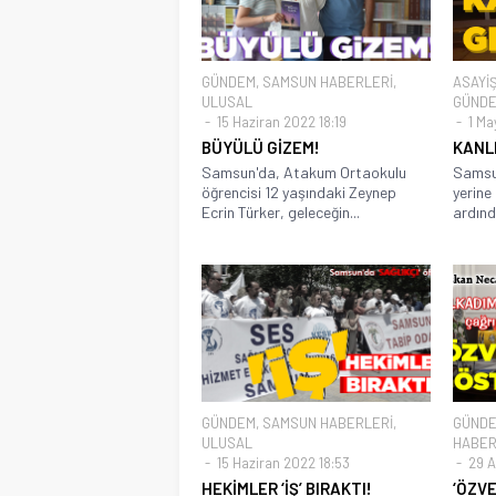
GÜNDEM
,
SAMSUN HABERLERİ
,
ASAYİ
ULUSAL
GÜND
15 Haziran 2022 18:19
1 May
BÜYÜLÜ GİZEM!
KANL
Samsun'da, Atakum Ortaokulu
Samsun
öğrencisi 12 yaşındaki Zeynep
yerine 
Ecrin Türker, geleceğin...
ardınd
GÜNDEM
,
SAMSUN HABERLERİ
,
GÜND
ULUSAL
HABER
15 Haziran 2022 18:53
29 A
HEKİMLER ‘İŞ’ BIRAKTI!
‘ÖZVE