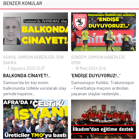
BENZER KONULAR
ASAYİŞ
,
SAMSUN HABERLERİ
,
SON
GÜNDEM
,
SAMSUN HABERLERİ
,
DAKİKA
SPOR
3 Ağustos 2022 13:27
18 Mart 2024 21:41
BALKONDA CİNAYET!..
‘ENDİŞE DUYUYORUZ!..’
Samsun'da bir kişi evinin
Samsunspor Kulübü, Trabzonspor
balkonunda tüfekle vurularak olay
– Fenerbahçe maçının ardından
yerinde hayatını...
yaşanan olaylar nedeniyle...