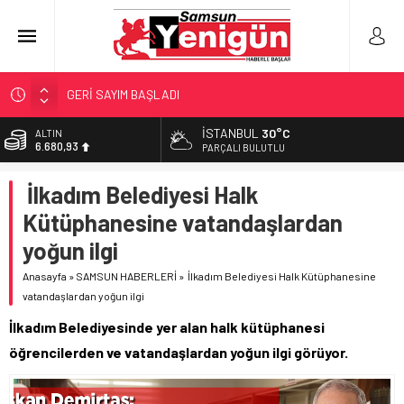
GERİ SAYIM BAŞLADI
SAMSUNSPOR’DA HEDEF 5’İNCİLİK!
İSTANBUL
30°C
ALTIN
6.680,93
‘BAFRA’YA YATIRIM YAPIN!’
PARÇALI BULUTLU
İŞTE FINDIK FİYATI!
BİST
İlkadım Belediyesi Halk
13.795,57
YÖNETİCİ SEÇERKEN YAPILAN EN BÜYÜK HATALAR
Kütüphanesine vatandaşlardan
DOLAR
47,7189
yoğun ilgi
EURO
Anasayfa
»
SAMSUN HABERLERİ
»
İlkadım Belediyesi Halk Kütüphanesine
55,2097
vatandaşlardan yoğun ilgi
İlkadım Belediyesinde yer alan halk kütüphanesi
öğrencilerden ve vatandaşlardan yoğun ilgi görüyor.