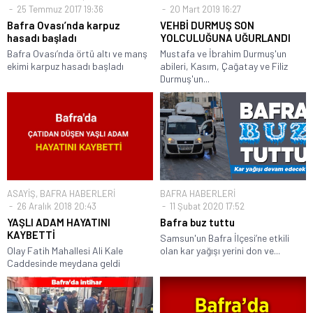
25 Temmuz 2017 19:36
20 Mart 2019 16:27
Bafra Ovası’nda karpuz
VEHBİ DURMUŞ SON
hasadı başladı
YOLCULUĞUNA UĞURLANDI
Bafra Ovası’nda örtü altı ve manş
Mustafa ve İbrahim Durmuş'un
ekimi karpuz hasadı başladı
abileri, Kasım, Çağatay ve Filiz
Durmuş'un...
ASAYİŞ
,
BAFRA HABERLERİ
BAFRA HABERLERİ
26 Aralık 2018 20:43
11 Şubat 2020 17:52
YAŞLI ADAM HAYATINI
Bafra buz tuttu
KAYBETTİ
Samsun'un Bafra İlçesi’ne etkili
Olay Fatih Mahallesi Ali Kale
olan kar yağışı yerini don ve...
Caddesinde meydana geldi