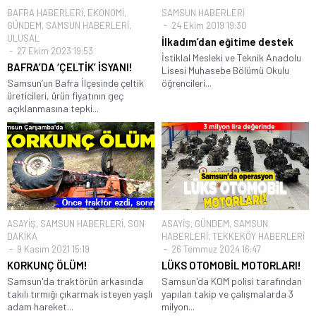
BAFRA HABERLERİ
,
EKONOMİ
,
SAMSUN HABERLERİ
GÜNDEM
,
SAMSUN HABERLERİ
,
24 Ekim 2019 19:30
ULUSAL
İlkadım’dan eğitime destek
27 Ekim 2023 19:53
İstiklal Mesleki ve Teknik Anadolu
BAFRA’DA ‘ÇELTİK’ İSYANI!
Lisesi Muhasebe Bölümü Okulu
Samsun’un Bafra İlçesinde çeltik
öğrencileri...
üreticileri, ürün fiyatının geç
açıklanmasına tepki...
ASAYİŞ
,
SAMSUN HABERLERİ
,
SON
ASAYİŞ
,
GÜNDEM
,
SAMSUN
DAKİKA
HABERLERİ
,
TEKKEKÖY HABERLERİ
9 Kasım 2021 15:19
26 Temmuz 2024 16:47
KORKUNÇ ÖLÜM!
LÜKS OTOMOBİL MOTORLARI!
Samsun'da traktörün arkasında
Samsun'da KOM polisi tarafından
takılı tırmığı çıkarmak isteyen yaşlı
yapılan takip ve çalışmalarda 3
adam hareket...
milyon...