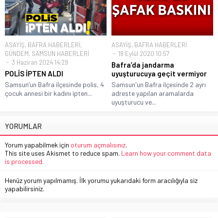
ASAYİŞ
,
BAFRA HABERLERİ
,
ASAYİŞ
,
BAFRA HABERLERİ
GÜNDEM
,
SAMSUN HABERLERİ
18 Eylül 2020 10:57
3 Haziran 2024 14:29
Bafra’da jandarma
POLİS İPTEN ALDI
uyuşturucuya geçit vermiyor
Samsun’un Bafra ilçesinde polis, 4
Samsun'un Bafra ilçesinde 2 ayrı
çocuk annesi bir kadını ipten...
adreste yapılan aramalarda
uyuşturucu ve...
YORUMLAR
Yorum yapabilmek için
oturum açmalısınız
.
This site uses Akismet to reduce spam.
Learn how your comment data
is processed.
Henüz yorum yapılmamış. İlk yorumu yukarıdaki form aracılığıyla siz
yapabilirsiniz.