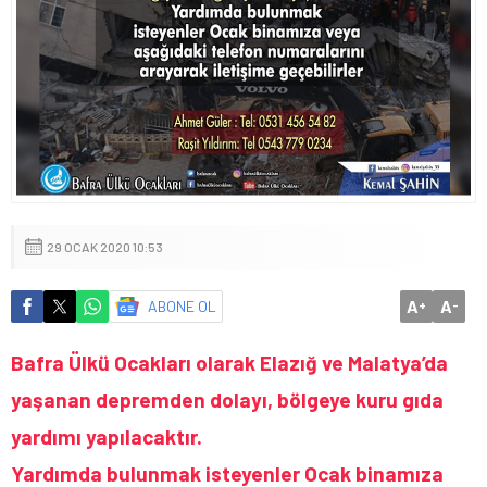
29 OCAK 2020 10:53
A
A
ABONE OL
+
-
Bafra Ülkü Ocakları olarak Elazığ ve Malatya’da
yaşanan depremden dolayı, bölgeye kuru gıda
yardımı yapılacaktır.
Yardımda bulunmak isteyenler Ocak binamıza