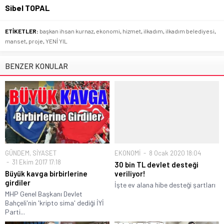
Sibel TOPAL
ETİKETLER:
başkan ihsan kurnaz
,
ekonomi
,
hizmet
,
ilkadım
,
ilkadım belediyesi
,
manset
,
proje
,
YENİ YIL
BENZER KONULAR
GÜNDEM
,
SİYASET
EKONOMİ
8 Ocak 2020 18:04
31 Ekim 2017 17:18
30 bin TL devlet desteği
Büyük kavga birbirlerine
veriliyor!
girdiler
İşte ev alana hibe desteği şartları
MHP Genel Başkanı Devlet
Bahçeli'nin 'kripto sima' dediği İYİ
Parti...