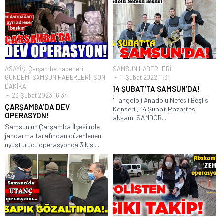
ASAYİŞ
,
Çarşamba haberleri
,
SAMSUN HABERLERİ
GÜNDEM
,
SAMSUN HABERLERİ
,
SON
11 Şubat 2022 11:31
DAKİKA
14 ŞUBAT’TA SAMSUN’DA!
23 Şubat 2023 16:34
'Tangoloji Anadolu Nefesli Beşlisi
ÇARŞAMBA’DA DEV
Konseri', 14 Şubat Pazartesi
OPERASYON!
akşamı SAMDOB...
Samsun'un Çarşamba İlçesi'nde
jandarma tarafından düzenlenen
uyuşturucu operasyonda 3 kişi...