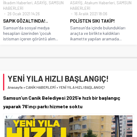
İlkadım Haberleri
,
ASAYİŞ
,
SAMSUN
ASAYİŞ
,
Atakum Haberleri
,
SAMSUN
HABERLERİ
HABERLERİ
26 Ocak 2021 14:26
16 Aralık 2021 18:06
SAPIK GÖZALTINDA!..
POLİSTEN SIKI TAKİP!
Samsun'da sosyal medya
Samsun'da içinde bulundukları
hesapları üzerinden 'çocuk
araçta ve birlikte kaldıkları
istismarı içeren görüntü alım...
ikamette yapılan aramada...
YENİ YILA HIZLI BAŞLANGIÇ!
Anasayfa
»
CANİK HABERLERİ
»
YENİ YILA HIZLI BAŞLANGIÇ!
Samsun’un Canik Belediyesi 2025’e hızlı bir başlangıç
yaparak 76’ınçı parkı hizmete soktu