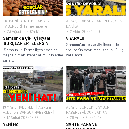
EKONOMİ
,
GÜNDEM
,
SAMSUN
ASAYİŞ
,
SAMSUN HABERLERİ
,
SON
HABERLERİ
,
Terme haberleri
DAKİKA
23 Ağustos 2024 17:52
2 Ekim 2022 15:00
Samsun’da ÇİFTÇİ isyanı:
5 YARALI!
‘BORÇLAR ERTELENSİN!’
Samsun'un Tekkeköy İlçesi'nde
Samsun'un Terme ilçesinde fındık
traktörün devrilmesi sonucu 5 kişi
başta olmak üzere tarım ürünlerine
yaralandı
zarar...
19 MAYIS HABERLERİ
,
Atakum
ASAYİŞ
,
GÜNDEM
,
SAMSUN
Haberleri
,
SAMSUN HABERLERİ
HABERLERİ
,
SON DAKİKA
17 Şubat 2022 19:22
28 Aralık 2022 18:19
YENİ HAT!
SAHTE PARA VE