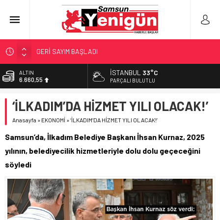
GERİ SAYIM BAŞLADI
SAMSUNSPOR’DA HEDEF 5’İNCİLİK!
İSTANBUL
33°C
ALTIN
6.660,55
‘BAFRA’YA YATIRIM YAPIN!’
PARÇALI BULUTLU
İŞTE FINDIK FİYATI!
BİST
‘İLKADIM’DA HİZMET YILI OLACAK!’
13.779,39
YÖNETİCİ SEÇERKEN YAPILAN EN BÜYÜK HATALAR
Anasayfa
»
EKONOMİ
»
‘İLKADIM’DA HİZMET YILI OLACAK!’
DOLAR
47,7111
Samsun’da, İlkadım Belediye Başkanı İhsan Kurnaz, 2025
EURO
yılının, belediyecilik hizmetleriyle dolu dolu geçeceğini
55,1881
söyledi