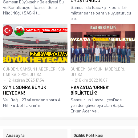
UYUŞTURUCU!
Samsun Büyükşehir Belediyesi Su
ve Kanalizasyon İdaresi Genel
Samsun'da kaçakçılık polisi bir
Müdürlüğü (SASKİ),...
miktar sahte para ve uyuşturucu
ele...
GÜNDEM
,
SAMSUN HABERLERİ
,
SON
GÜNDEM
,
SAMSUN HABERLERİ
,
DAKİKA
,
SPOR
,
ULUSAL
ULUSAL
12 Haziran 2023 17:34
21 Ekim 2022 18:07
27 YIL SONRA BÜYÜK
HAVZA’DA ‘ÖRNEK’
HEYECAN!
BİRLİKTELİK!
Vali Dağlı, 27 yıl aradan sonra A
Samsun'un Havza İlçesi'nde
Milli Futbol Takımı’nı...
yeniden güvenoyu alan Başkan
Erkan Acar ve...
Anasayfa
Gizlilik Politikası