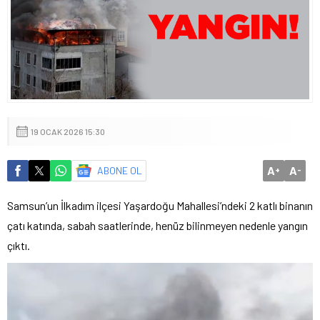
19 OCAK 2026 15:30
A
A
ABONE OL
+
-
Samsun’un İlkadım ilçesi Yaşardoğu Mahallesi’ndeki 2 katlı binanın
çatı katında, sabah saatlerinde, henüz bilinmeyen nedenle yangın
çıktı.