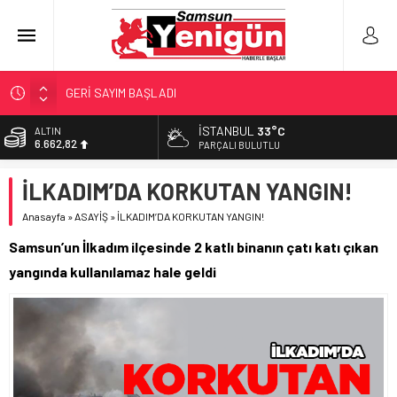
GERİ SAYIM BAŞLADI
SAMSUNSPOR’DA HEDEF 5’İNCİLİK!
İSTANBUL
33°C
ALTIN
6.662,82
‘BAFRA’YA YATIRIM YAPIN!’
PARÇALI BULUTLU
İŞTE FINDIK FİYATI!
BİST
İLKADIM’DA KORKUTAN YANGIN!
13.779,39
YÖNETİCİ SEÇERKEN YAPILAN EN BÜYÜK HATALAR
Anasayfa
»
ASAYİŞ
»
İLKADIM’DA KORKUTAN YANGIN!
DOLAR
47,6961
Samsun’un İlkadım ilçesinde 2 katlı binanın çatı katı çıkan
EURO
yangında kullanılamaz hale geldi
55,1808