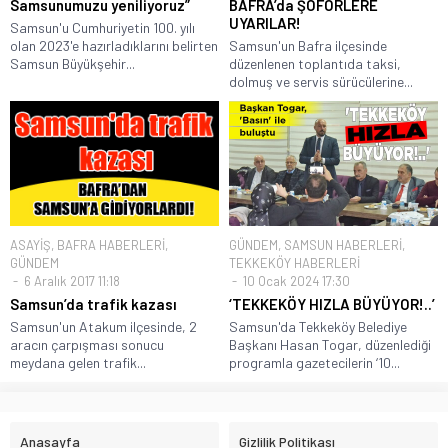
Samsunumuzu yeniliyoruz”
BAFRA’da ŞOFÖRLERE
UYARILAR!
Samsun'u Cumhuriyetin 100. yılı
olan 2023'e hazırladıklarını belirten
Samsun'un Bafra ilçesinde
Samsun Büyükşehir...
düzenlenen toplantıda taksi,
dolmuş ve servis sürücülerine...
ASAYİŞ
,
BAFRA HABERLERİ
,
GÜNDEM
,
SAMSUN HABERLERİ
,
GÜNDEM
TEKKEKÖY HABERLERİ
6 Aralık 2017 11:18
10 Ocak 2024 17:30
Samsun’da trafik kazası
‘TEKKEKÖY HIZLA BÜYÜYOR!..’
Samsun'un Atakum ilçesinde, 2
Samsun'da Tekkeköy Belediye
aracın çarpışması sonucu
Başkanı Hasan Togar, düzenlediği
meydana gelen trafik...
programla gazetecilerin ‘10...
Anasayfa
Gizlilik Politikası