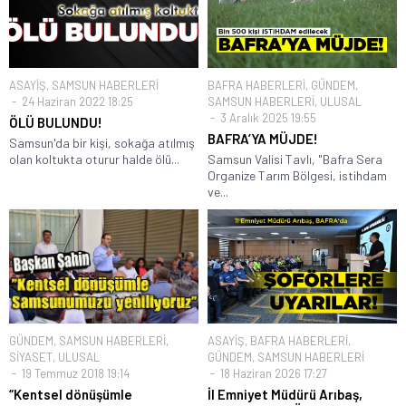
ASAYİŞ
,
SAMSUN HABERLERİ
BAFRA HABERLERİ
,
GÜNDEM
,
24 Haziran 2022 18:25
SAMSUN HABERLERİ
,
ULUSAL
3 Aralık 2025 19:55
ÖLÜ BULUNDU!
BAFRA’YA MÜJDE!
Samsun'da bir kişi, sokağa atılmış
olan koltukta oturur halde ölü...
Samsun Valisi Tavlı, "Bafra Sera
Organize Tarım Bölgesi, istihdam
ve...
GÜNDEM
,
SAMSUN HABERLERİ
,
ASAYİŞ
,
BAFRA HABERLERİ
,
SİYASET
,
ULUSAL
GÜNDEM
,
SAMSUN HABERLERİ
19 Temmuz 2018 19:14
18 Haziran 2026 17:27
“Kentsel dönüşümle
İl Emniyet Müdürü Arıbaş,