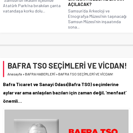
Samsun’un İlkadım ilçesinde
AÇILACAK?
Atatürk Parkı’na bırakılan çanta
vatandaşa korku dolu...
Samsun'da Arkeoloji ve
Etnografya Müzesi’nin taşınacağı
Samsun Müzesi’nin inşaatında
sona...
BAFRA TSO SEÇİMLERİ VE VİCDAN!
Anasayfa
»
BAFRA HABERLERİ
»
BAFRA TSO SEÇİMLERİ VE VİCDAN!
Bafra Ticaret ve Sanayi Odası(Bafra TSO) seçimlerine
aylar var ama anlaşılan bazıları için zaman değil, ‘menfaat’
önemli…