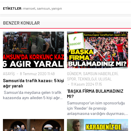
ETİKETLER:
manset
,
samsun
,
yangın
BENZER KONULAR
ASAYİŞ
8 Temmuz 2020 11:49
GÜNDEM
,
SAMSUN HABERLERİ
,
SPOR
,
TEKNOLOJİ
,
ULUSAL
Samsun’da trafik kazası: 5 kişi
11 Kasım 2024 17:15
ağır yaralı
‘BAŞKA FİRMA BULAMADINIZ
Samsun'da meydana gelen trafik
MI?
kazasında aynı aileden 5 kişi ağır...
Samsunspor'un isim sponsorluğu
için 'Reeder' ile prensip
anlaşmasına vardığını duyurması,...