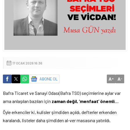
17 OCAK 2026 16:36
A
A
ABONE OL
+
-
Bafra Ticaret ve Sanayi Odası(Bafra TSO) seçimlerine aylar var
ama anlaşılan bazıları için
zaman değil, ‘menfaat’ önemli…
Öyle erkenciler ki, kulisler şimdiden açıldı, defterler erkenden
karalandı, listeler daha şimdiden al-ver masasına yatırıldı.