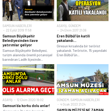
SAMSUN HABERLERİ
ASAYİŞ
,
GÜNDEM
22 Eylül 2019 17:58
24 Ekim 2017 21:06
Samsun Büyükşehir
Eren Bülbül’ün katili
Belediyesinden ilave
yakalandı…
yatırımlar geliyor
Giresun kırsalında bir terörist
Samsun Büyükşehir Belediyesi,
yakalandı. Teröristin, 15 yaşındaki
turizm alanında önemli potansiyel
Eren Bülbül'ün...
barındıran Ladik ilçesinde...
ASAYİŞ
12 Ekim 2020 19:02
GÜNDEM
,
SAMSUN HABERLERİ
4 Ocak 2023 21:24
Samsun’da korku dolu anlar!
SAMSUN MÜZESİ NE ZAMAN