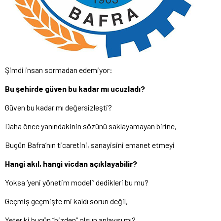
Şimdi insan sormadan edemiyor:
Bu şehirde güven bu kadar mı ucuzladı?
Güven bu kadar mı değersizleşti?
Daha önce yanındakinin sözünü saklayamayan birine,
Bugün Bafra’nın ticaretini, sanayisini emanet etmeyi
Hangi akıl, hangi vicdan açıklayabilir?
Yoksa ‘yeni yönetim modeli’ dedikleri bu mu?
Geçmiş geçmişte mi kaldı sorun değil,
Yeter ki bugün “bizden” olsun anlayışı mı?