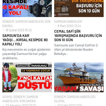
GÜNDEM
,
SAMSUN HABERLERİ
,
SON
SAMSUN HABERLERİ
DAKİKA
9 Mart 2020 13:24
16 Şubat 2023 15:42
CEMAL SAFİ ŞİİR
SAMSUN’DA KAR
YARIŞMASINDA BAŞVURU İÇİN
YAĞIŞI….KIRSAL KESİMDE 80
SON 10 GÜN
KAPALI YOL!
Samsunlu şair Cemal Safi’nin 2.
Kış mevsiminin en soğuk günlerinin
ölüm yıl dönümünde İlkadım
yaşandığı Samsun'da kar yağışı
Belediye...
aralıklarla...
ASAYİŞ
,
GÜNDEM
,
SAMSUN
GÜNDEM
,
SAMSUN HABERLERİ
,
HABERLERİ
,
SON DAKİKA
ULUSAL
22 Ağustos 2022 17:23
22 Eylül 2022 17:51