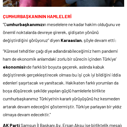
ÇUMHURBAŞKANININ HAMLELERİ
“C
umhurbaşkanımızı
n meselelere ne kadar hakim olduğunu ve
önemli noktalarda devreye girerek, gidişatın yönünü
değiştirdiğini görüyoruz” diyen
Karaaslan
, şöyle devam etti:
“Küresel tehditler çağı diye adlandırabileceğimiz hem pandemi
ham de ekonomik anlamdaki zorlu bir sürecin içinden Türkiye’
ekonomisi
nde farklı bir boyuta geçerek, aslında kabuk
değiştirerek gerçekleştirecek olması bu işi çok iyi bildiğini iddia
edenleri şaşırtacak ve yanıltacak. Hakikaten farklı yorumları da
boşa düşürecek şekilde yapılan güçlü hamlelerle birlikte
cumhurbaşkanımız Türkiye’nin kararlı yürüyüşünü hız kesmeden
artarak devam edeceğini göstermiştir. Türkiye parlayan bir yıldız
olmaya devam edecektir.”
AK Parti
Samsun İl Başkanı Av. Ersan Aksu ise birliktelik mesajı