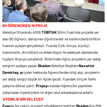
80 ÖĞRENCİDEN 19 PROJE
Belediye Ortaokulu 4006
TÜBİTAK
Bilim Fuarı’nda projede yer
alan 80 öğrenci, danışman öğretmenler ve katılımcılarla birlikte
fuarının açılışını gerçekleşti. Fuarda fizik, kimya, biyoloji,
matematik, din kültürü ve ahlak bilgisi ile edebiyat alanlarında
toplam 19 proje sergilendi. Birbirinden ilginç projelerin yer aldığı
serginin açılışını yapan
İlkadım
Belediye Başkanı
Necattin
Demirtaş, p
rojeler hakkında öğrencilerden bilgi alıp, projelerin
yer aldığı sergiyi büyük bir ilgiyle gezdi. Fuardaki birçok farklı
çalışma dikkat çekti.
Projey
e katılan öğrenciler yaptıkları
çalışmaları ziyaretçilere ve diğer okul arkadaşlarına anlattı.
‘AYDINLIK BİR GELECEK’
Fuar
da ilgi çekici projeleri gördüklerini belirten
İlkadım
İlçe Milli