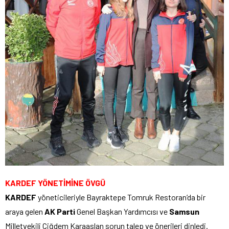
KARDEF YÖNETİMİNE ÖVGÜ
KARDEF
yöneticileriyle Bayraktepe Tomruk Restoran’da bir
araya gelen
AK Parti
Genel Başkan Yardımcısı ve
Samsun
Milletvekili Çiğdem Karaaslan sorun talep ve önerileri dinledi.