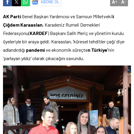
A
A
ABONE OL
+
-
AK Parti
Genel Başkan Yardımcısı ve Samsun Milletvekil
i
Çiğdem Karaaslan
, Karadeniz Rumeli Dernekleri
Federasyonu(
KARDEF
) Başkanı Salih Meriç ve yönetim kurulu
üyeleriyle bir araya geldi. Karaaslan, ‘küresel tehditler çağı’ diye
adlandırdığı
pandemi
ve ekonomik süreçte
n Türkiye’
nin
‘parlayan yıldız’ olarak çıkacağını savundu.