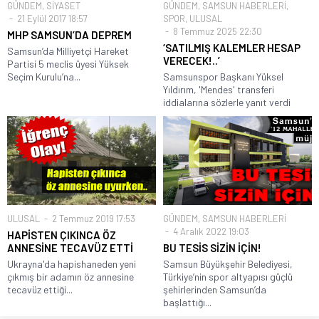
GÜNDEM
,
SİYASET
GÜNDEM
,
SAMSUN HABERLERİ
,
21 Eylül 2017 18:57
SPOR
,
ULUSAL
8 Temmuz 2025 22:30
MHP SAMSUN’DA DEPREM
‘SATILMIŞ KALEMLER HESAP
Samsun’da Milliyetçi Hareket
VERECEK!..’
Partisi 5 meclis üyesi Yüksek
Seçim Kurulu’na...
Samsunspor Başkanı Yüksel
Yıldırım, 'Mendes' transferi
iddialarına sözlerle yanıt verdi
ULUSAL
2 Temmuz 2019 17:53
GÜNDEM
,
SAMSUN HABERLERİ
4 Aralık 2022 19:03
HAPİSTEN ÇIKINCA ÖZ
ANNESİNE TECAVÜZ ETTİ
BU TESİS SİZİN İÇİN!
Ukrayna'da hapishaneden yeni
Samsun Büyükşehir Belediyesi,
çıkmış bir adamın öz annesine
Türkiye’nin spor altyapısı güçlü
tecavüz ettiği...
şehirlerinden Samsun’da
başlattığı...