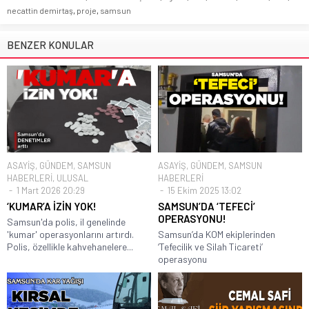
necattin demirtaş
,
proje
,
samsun
BENZER KONULAR
ASAYİŞ
,
GÜNDEM
,
SAMSUN
ASAYİŞ
,
GÜNDEM
,
SAMSUN
HABERLERİ
,
ULUSAL
HABERLERİ
1 Mart 2026 20:29
15 Ekim 2025 13:02
‘KUMAR’A İZİN YOK!
SAMSUN’DA ‘TEFECİ’
OPERASYONU!
Samsun'da polis, il genelinde
'kumar' operasyonlarını artırdı.
Samsun’da KOM ekiplerinden
Polis, özellikle kahvehanelere...
‘Tefecilik ve Silah Ticareti’
operasyonu