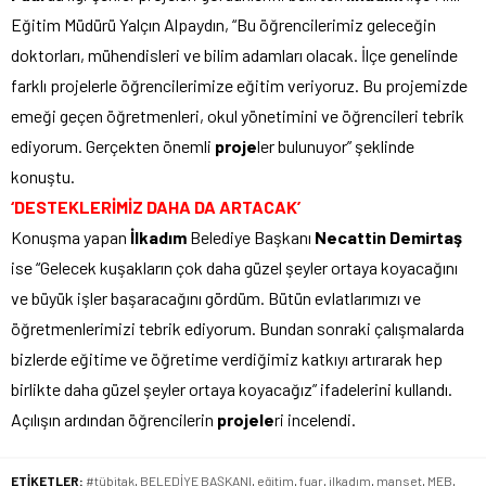
Eğitim Müdürü Yalçın Alpaydın, “Bu öğrencilerimiz geleceğin
doktorları, mühendisleri ve bilim adamları olacak. İlçe genelinde
farklı projelerle öğrencilerimize eğitim veriyoruz. Bu projemizde
emeği geçen öğretmenleri, okul yönetimini ve öğrencileri tebrik
ediyorum. Gerçekten önemli
proje
ler bulunuyor” şeklinde
konuştu.
‘DESTEKLERİMİZ DAHA DA ARTACAK’
Konuşma yapan
İlkadım
Belediye Başkanı
Necattin Demirtaş
ise “Gelecek kuşakların çok daha güzel şeyler ortaya koyacağını
ve büyük işler başaracağını gördüm. Bütün evlatlarımızı ve
öğretmenlerimizi tebrik ediyorum. Bundan sonraki çalışmalarda
bizlerde eğitime ve öğretime verdiğimiz katkıyı artırarak hep
birlikte daha güzel şeyler ortaya koyacağız” ifadelerini kullandı.
Açılışın ardından öğrencilerin
projele
ri incelendi.
ETİKETLER:
#tübitak
,
BELEDİYE BAŞKANI
,
eğitim
,
fuar
,
ilkadım
,
manset
,
MEB
,