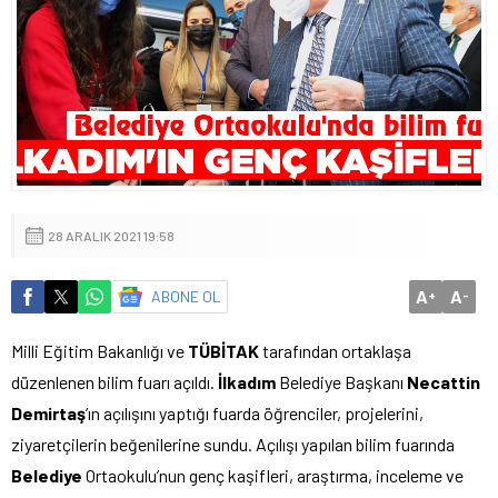
28 ARALIK 2021 19:58
A
A
ABONE OL
+
-
Milli Eğitim Bakanlığı ve
TÜBİTAK
tarafından ortaklaşa
düzenlenen bilim fuarı açıldı.
İlkadım
Belediye Başkanı
Necattin
Demirtaş
’ın açılışını yaptığı fuarda öğrenciler, projelerini,
ziyaretçilerin beğenilerine sundu. Açılışı yapılan bilim fuarında
Belediye
Ortaokulu’nun genç kaşifleri, araştırma, inceleme ve