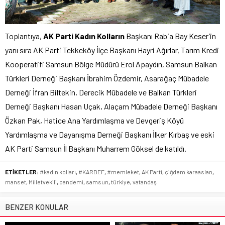
Toplantıya,
AK Parti Kadın Kolların
Başkanı Rabia Bay Keser’in
yanı sıra AK Parti Tekkeköy İlçe Başkanı Hayri Ağırlar, Tarım Kredi
Kooperatifi Samsun Bölge Müdürü Erol Apaydın, Samsun Balkan
Türkleri Derneği Başkanı İbrahim Özdemir, Asarağaç Mübadele
Derneği İfran Biltekin, Derecik Mübadele ve Balkan Türkleri
Derneği Başkanı Hasan Uçak, Alaçam Mübadele Derneği Başkanı
Özkan Pak, Hatice Ana Yardımlaşma ve Devgeriş Köyü
Yardımlaşma ve Dayanışma Derneği Başkanı İlker Kırbaş ve eski
AK Parti Samsun İl Başkanı Muharrem Göksel de katıldı.
ETİKETLER:
#kadın kolları
,
#KARDEF
,
#memleket
,
AK Parti
,
çiğdem karaaslan
,
manset
,
Milletvekili
,
pandemi
,
samsun
,
türkiye
,
vatandaş
BENZER KONULAR