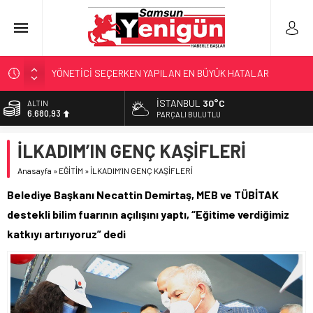
YÖNETİCİ SEÇERKEN YAPILAN EN BÜYÜK HATALAR
GERİ SAYIM BAŞLADI
İSTANBUL
30°C
ALTIN
6.680,93
SAMSUNSPOR’DA HEDEF 5’İNCİLİK!
PARÇALI BULUTLU
‘BAFRA’YA YATIRIM YAPIN!’
BİST
İLKADIM’IN GENÇ KAŞİFLERİ
13.795,57
KUNDUZ’DA SKANDAL!
Anasayfa
»
EĞİTİM
»
İLKADIM’IN GENÇ KAŞİFLERİ
DOLAR
47,7189
Belediye Başkanı Necattin Demirtaş, MEB ve TÜBİTAK
EURO
destekli bilim fuarının açılışını yaptı, “Eğitime verdiğimiz
55,2097
katkıyı artırıyoruz” dedi