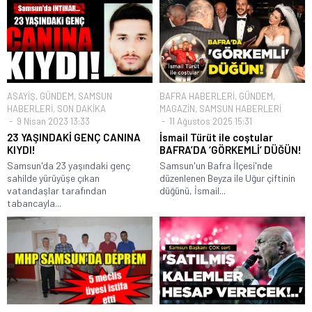
ASAYİŞ
,
GÜNDEM
,
SAMSUN
BAFRA HABERLERİ
,
GÜNDEM
,
HABERLERİ
,
SON DAKİKA
MAGAZİN
,
SAMSUN HABERLERİ
9 Nisan 2023 13:33
11 Ağustos 2025 15:31
23 YAŞINDAKİ GENÇ CANINA
İsmail Türüt ile coştular
KIYDI!
BAFRA’DA ‘GÖRKEMLİ’ DÜĞÜN!
Samsun'da 23 yaşındaki genç
Samsun'un Bafra İlçesi'nde
sahilde yürüyüşe çıkan
düzenlenen Beyza ile Uğur çiftinin
vatandaşlar tarafından
düğünü, İsmail...
tabancayla...