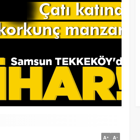
A
A
+
-