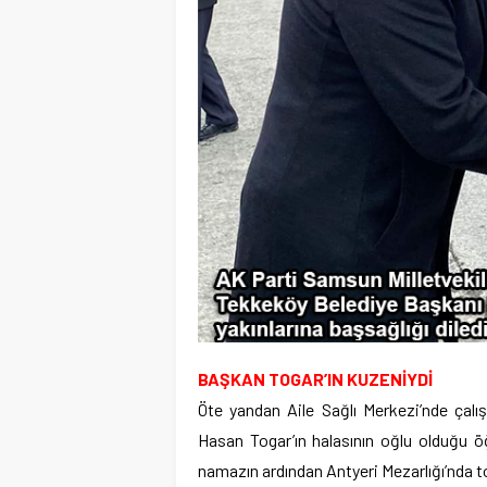
BAŞKAN TOGAR’IN KUZENİYDİ
Öte yandan Aile Sağlı Merkezi’nde çalı
Hasan Togar’ın halasının oğlu olduğu öğ
namazın ardından Antyeri Mezarlığı’nda t