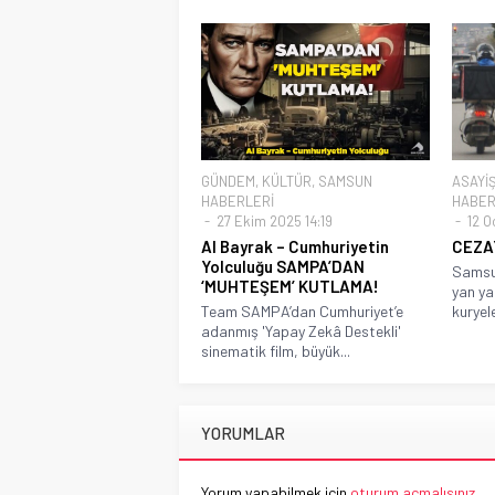
GÜNDEM
,
KÜLTÜR
,
SAMSUN
ASAYİ
HABERLERİ
HABER
27 Ekim 2025 14:19
12 O
Al Bayrak – Cumhuriyetin
CEZA
Yolculuğu SAMPA’DAN
Samsun
‘MUHTEŞEM’ KUTLAMA!
yan ya
Team SAMPA’dan Cumhuriyet’e
kuryele
adanmış 'Yapay Zekâ Destekli'
sinematik film, büyük...
YORUMLAR
Yorum yapabilmek için
oturum açmalısınız
.