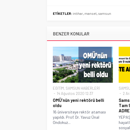
ETİKETLER:
intihar
,
manset
,
samsun
BENZER KONULAR
EĞİTİM
,
SAMSUN HABERLERİ
SAMSU
14 Ağustos 2020 12:37
2 Ar
OMÜ’nün yeni rektörü belli
Samsu
oldu
Tam 9
ADRE
16 üniversiteye rektör ataması
yapıldı. Prof. Dr. Yavuz Ünal
YEPAŞ,
Ondokuz...
hayatl
sosyal