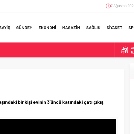
7 Ağustos 202
SAYİŞ
GÜNDEM
EKONOMİ
MAGAZİN
SAĞLIK
SİYASET
SP
A
6
F 5’İNCİLİK!
B
1
IN!’
D
4
 YAPILAN EN BÜYÜK HATALAR
E
5
ndaki bir kişi evinin 3’üncü katındaki çatı çıkış