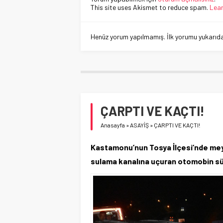
This site uses Akismet to reduce spam.
Lear
Henüz yorum yapılmamış. İlk yorumu yukarıdaki
ÇARPTI VE KAÇTI!
Anasayfa
»
ASAYİŞ
»
ÇARPTI VE KAÇTI!
Kastamonu’nun Tosya İlçesi’nde mey
sulama kanalına uçuran otomobin sür