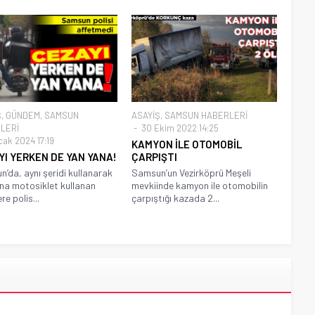
Ş
,
GÜNDEM
,
SAMSUN
ASAYİŞ
,
SAMSUN HABERLERİ
LERİ
30 Ekim 2022 14:25
cak 2024 17:19
KAMYON İLE OTOMOBİL
YI YERKEN DE YAN YANA!
ÇARPIŞTI
’da, aynı şeridi kullanarak
Samsun’un Vezirköprü Meşeli
na motosiklet kullanan
mevkiinde kamyon ile otomobilin
re polis...
çarpıştığı kazada 2...