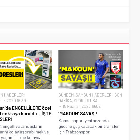
N HABERLERİ
GÜNDEM
,
SAMSUN HABERLERİ
,
SON
alık 2020 16:30
DAKİKA
,
SPOR
,
ULUSAL
15 Haziran 2026 19:02
n’da ENGELLİLERE özel
 noktaya kuruldu… İŞTE
‘MAKOUN’ SAVAŞI!
SLERİ
Samsunspor, yeni sezonda
 engelli vatandaşların
gücüne güç katacak bir transfer
arını kolaylaştırabilmek ve
için Trabzonspor...
 yaşamın içine kolayca...