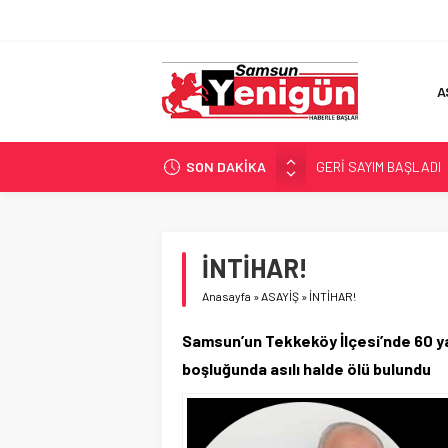
A
SON DAKİKA
GERİ SAYIM BAŞLADI
SAMSUNSPOR’DA HEDE
‘BAFRA’YA YATIRIM YAP
İŞTE FINDIK FİYATI!
İNTİHAR!
YÖNETİCİ SEÇERKEN
Anasayfa
»
ASAYİŞ
»
İNTİHAR!
Samsun’un Tekkeköy İlçesi’nde 60 yaşı
boşluğunda asılı halde ölü bulundu