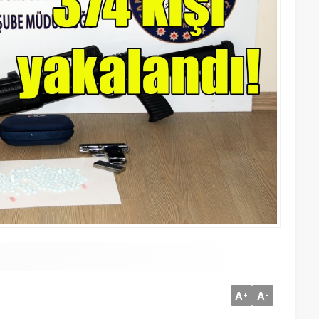
A
A
+
-