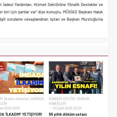
t İadesi Yardımları, Hizmet Sektörüne Yönelik Destekler ve
er biri için şartlar var” diye konuştu. MÜSİAD Başkanı Haluk
ilgili sorularını cevaplandıran Işıtan ve Başkan Murzioğlu’na
EM
,
İlkadım Haberleri
,
SAMSUN
GÜNDEM
,
KÜLTÜR
,
SAMSUN
LERİ
HABERLERİ
art 2022 19:57
24 Eylül 2025 23:04
A ‘İLKADIM’ YETİŞİYOR!
55 yıllık döküm ustası