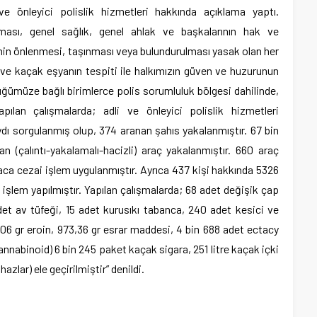
e önleyici polislik hizmetleri hakkında açıklama yaptı.
ası, genel sağlık, genel ahlak ve başkalarının hak ve
inin önlenmesi, taşınması veya bulundurulması yasak olan her
e ve kaçak eşyanın tespiti ile halkımızın güven ve huzurunun
ğümüze bağlı birimlerce polis sorumluluk bölgesi dahilinde,
pılan çalışmalarda; adli ve önleyici polislik hizmetleri
ı sorgulanmış olup, 374 aranan şahıs yakalanmıştır. 67 bin
n (çalıntı-yakalamalı-hacizli) araç yakalanmıştır. 660 araç
raca cezai işlem uygulanmıştır. Ayrıca 437 kişi hakkında 5326
 işlem yapılmıştır. Yapılan çalışmalarda; 68 adet değişik çap
et av tüfeği, 15 adet kurusıkı tabanca, 240 adet kesici ve
,06 gr eroin, 973,36 gr esrar maddesi, 4 bin 688 adet ectacy
annabinoid) 6 bin 245 paket kaçak sigara, 251 litre kaçak içki
azlar) ele geçirilmiştir” denildi.