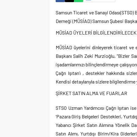
Samsun Ticaret ve Sanayi Odası(STSO) Ba
Derneği (MÜSİAD) Samsun Şubesi Başkanı 
MÜSİAD ÜYELERİ BİLGİLENDİRİLECEK
MÜSİAD üyelerini dinleyerek ticaret ve
Başkanı Salih Zeki Murzioğlu, “Bizler S
işadamlarımızı bilinçlendirmeye çalışıyo
Çağrı Işıtan’ı , destekler hakkında sizl
Kendisi detaylarıyla sizlere bilgilendirme
ŞİRKET SATIN ALMA VE FUARLAR
STSO Uzman Yardımcısı Çağrı Işıtan ise 
‘Pazara Giriş Belgeleri Destekleri, Yurtd
Yabancı Şirket Satın Alımına Yönelik Da
Satın Alımı, Yurtdışı Birim/Kira Giderle