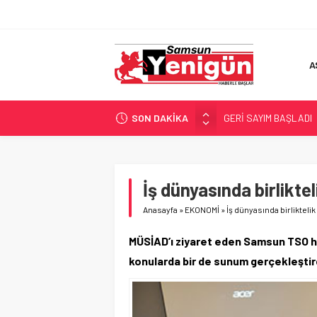
A
SON DAKİKA
GERİ SAYIM BAŞLADI
SAMSUNSPOR’DA HEDE
‘BAFRA’YA YATIRIM YAP
İŞTE FINDIK FİYATI!
İş dünyasında birliktel
YÖNETİCİ SEÇERKEN
Anasayfa
»
EKONOMİ
»
İş dünyasında birliktelik
MÜSİAD’ı ziyaret eden Samsun TSO hey
konularda bir de sunum gerçekleştir