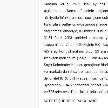
Samsun Valiliği, 2018 Ocak ayı adli v
Açıklamada, “Kamu düzeninin sağlanm
hürriyetlerinin korunması, suç işlenmes
türlü silah, patlayıcı, uyuşturucu madd
sağlanması amacıyla, İl Emniyet Müdürlü
01-31 Ocak 2018 tarihleri arasında ya
kapsamında; 78 bin 530 kişinin GBT kayd
415 araç kontrol edilmiş olup, 29 arana
trafikten men edilmiş olup, 16 bin 163 a
Sayılı Kabahatler Kanunu gereğince idari
ve markalarda ruhsatsız tabanca, 22 ad
delici alet (6136 SKM kapsamı dışında) 8
uyarıcı hap, 804,37 gr bonzai (sentetik k
ve 598 adet çeşitli emtialar (elektronik cih
141 FETÖ ŞÜPHELİSİ YAKALANDI