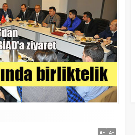
A
A
+
-