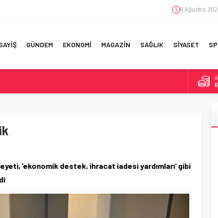
6 Ağustos 202
SAYİŞ
GÜNDEM
EKONOMİ
MAGAZİN
SAĞLIK
SİYASET
SP
A
6
F 5’İNCİLİK!
B
1
IN!’
ik
D
4
 YAPILAN EN BÜYÜK HATALAR
E
5
eti, ‘ekonomik destek, ihracat iadesi yardımları’ gibi
di