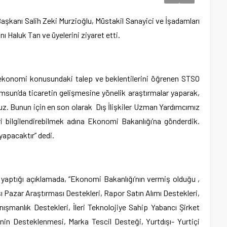
şkanı Salih Zeki Murzioğlu, Müstakil Sanayici ve İşadamları
Haluk Tan ve üyelerini ziyaret etti.
 ekonomi konusundaki talep ve beklentilerini öğrenen STSO
amsun’da ticaretin gelişmesine yönelik araştırmalar yaparak,
ruz. Bunun için en son olarak Dış İlişkiler Uzman Yardımcımız
eri bilgilendirebilmek adına Ekonomi Bakanlığı’na gönderdik.
 yapacaktır” dedi.
yaptığı açıklamada, “Ekonomi Bakanlığı’nın vermiş olduğu ,
ışı Pazar Araştırması Destekleri, Rapor Satın Alımı Destekleri,
nışmanlık Destekleri, İleri Teknolojiye Sahip Yabancı Şirket
rinin Desteklenmesi, Marka Tescil Desteği, Yurtdışı- Yurtiçi