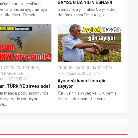
SAMSUN’DA YILIN ESNAFI!
'un İlkadım ilçesi'nde
ye tarafından uygulamaya
Samsun’da yılın ahisi 55 yılık demir
n Hilal Kart, Ekmek...
döküm ustası Emin Akyüz...
 HABERLERİ
,
EKONOMİ
,
EKONOMİ
,
SAMSUN HABERLERİ
N HABERLERİ
14 Ağustos 2020 12:46
ralık 2020 13:44
Ayçiçeği hasat için gün
n, TÜRKİYE zirvesinde!
sayıyor
n manda popülasyonunda
Türkiye'nin sıvı yağ ve kuru yemiş
’de zirvede yer alıyor. İl
üretiminde önemli bir yere...
e...