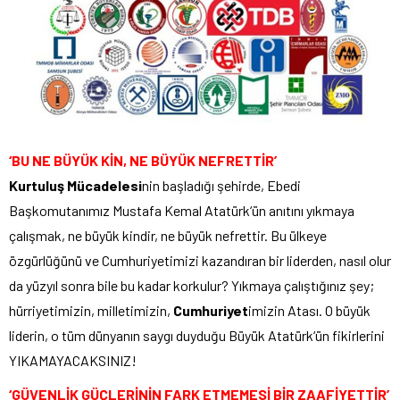
‘BU NE BÜYÜK KİN, NE BÜYÜK NEFRETTİR’
Kurtuluş Mücadelesi
nin başladığı şehirde, Ebedi
Başkomutanımız Mustafa Kemal Atatürk‘ün anıtını yıkmaya
çalışmak, ne büyük kindir, ne büyük nefrettir. Bu ülkeye
özgürlüğünü ve Cumhuriyetimizi kazandıran bir liderden, nasıl olur
da yüzyıl sonra bile bu kadar korkulur? Yıkmaya çalıştığınız şey;
hürriyetimizin, milletimizin,
Cumhuriyet
imizin Atası. O büyük
liderin, o tüm dünyanın saygı duyduğu Büyük Atatürk‘ün fikirlerini
YIKAMAYACAKSINIZ!
‘GÜVENLİK GÜÇLERİNİN FARK ETMEMESİ BİR ZAAFİYETTİR’