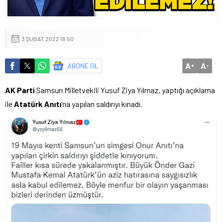
3 ŞUBAT 2022 18:50
A
A
ABONE OL
+
-
AK Parti
Samsun Milletvekili Yusuf Ziya Yılmaz, yaptığı açıklama
ile
Atatürk Anıtı
‘na yapılan saldırıyı kınadı.