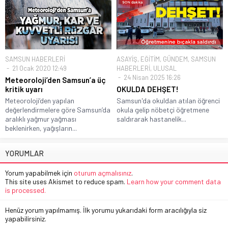
SAMSUN HABERLERİ
ASAYİŞ
,
EĞİTİM
,
GÜNDEM
,
SAMSUN
21 Ocak 2020 12:49
HABERLERİ
,
ULUSAL
24 Nisan 2025 16:26
Meteoroloji’den Samsun’a üç
kritik uyarı
OKULDA DEHŞET!
Meteoroloji’den yapılan
Samsun'da okuldan atılan öğrenci
değerlendirmelere göre Samsun’da
okula gelip nöbetçi öğretmene
aralıklı yağmur yağması
saldırarak hastanelik...
beklenirken, yağışların...
YORUMLAR
Yorum yapabilmek için
oturum açmalısınız
.
This site uses Akismet to reduce spam.
Learn how your comment data
is processed.
Henüz yorum yapılmamış. İlk yorumu yukarıdaki form aracılığıyla siz
yapabilirsiniz.