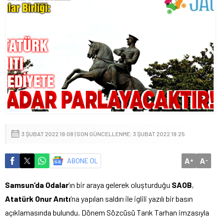
3 ŞUBAT 2022 19:08 | SON GÜNCELLENME: 3 ŞUBAT 2022 19:25
A
A
ABONE OL
+
-
Samsun’da Odalar
‘ın bir araya gelerek oluşturduğu
SAOB
,
Atatürk Onur Anıtı
‘na yapılan saldırı ile iglili yazılı bir basın
açıklamasında bulundu. Dönem Sözcüsü Tarık Tarhan imzasıyla