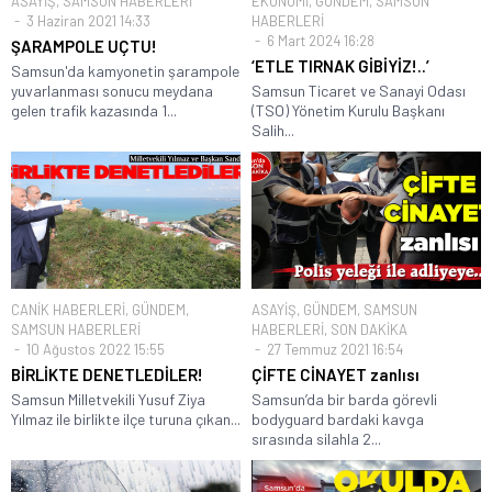
ASAYİŞ
,
SAMSUN HABERLERİ
EKONOMİ
,
GÜNDEM
,
SAMSUN
3 Haziran 2021 14:33
HABERLERİ
6 Mart 2024 16:28
ŞARAMPOLE UÇTU!
‘ETLE TIRNAK GİBİYİZ!..’
Samsun'da kamyonetin şarampole
yuvarlanması sonucu meydana
Samsun Ticaret ve Sanayi Odası
gelen trafik kazasında 1...
(TSO) Yönetim Kurulu Başkanı
Salih...
CANİK HABERLERİ
,
GÜNDEM
,
ASAYİŞ
,
GÜNDEM
,
SAMSUN
SAMSUN HABERLERİ
HABERLERİ
,
SON DAKİKA
10 Ağustos 2022 15:55
27 Temmuz 2021 16:54
BİRLİKTE DENETLEDİLER!
ÇİFTE CİNAYET zanlısı
Samsun Milletvekili Yusuf Ziya
Samsun’da bir barda görevli
Yılmaz ile birlikte ilçe turuna çıkan...
bodyguard bardaki kavga
sırasında silahla 2...