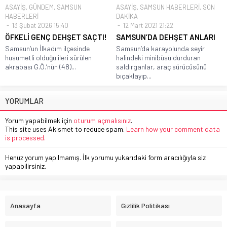
ASAYİŞ
,
GÜNDEM
,
SAMSUN
ASAYİŞ
,
SAMSUN HABERLERİ
,
SON
HABERLERİ
DAKİKA
13 Şubat 2026 15:40
12 Mart 2021 21:22
ÖFKELİ GENÇ DEHŞET SAÇTI!
SAMSUN’DA DEHŞET ANLARI
Samsun’un İlkadım ilçesinde
Samsun’da karayolunda seyir
husumetli olduğu ileri sürülen
halindeki minibüsü durduran
akrabası G.Ö.’nün (48)...
saldırganlar, araç sürücüsünü
bıçaklayıp...
YORUMLAR
Yorum yapabilmek için
oturum açmalısınız
.
This site uses Akismet to reduce spam.
Learn how your comment data
is processed.
Henüz yorum yapılmamış. İlk yorumu yukarıdaki form aracılığıyla siz
yapabilirsiniz.
Anasayfa
Gizlilik Politikası