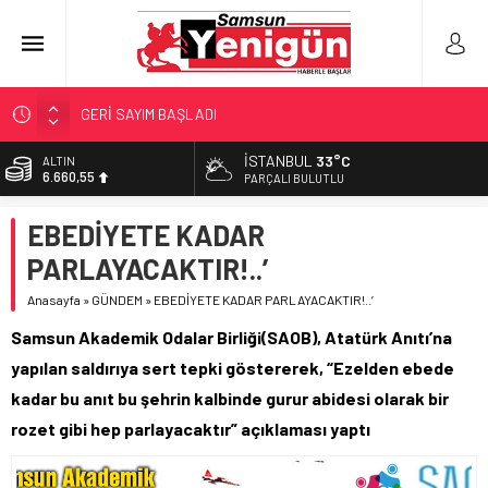
GERİ SAYIM BAŞLADI
SAMSUNSPOR’DA HEDEF 5’İNCİLİK!
İSTANBUL
33°C
ALTIN
6.660,55
‘BAFRA’YA YATIRIM YAPIN!’
PARÇALI BULUTLU
İŞTE FINDIK FİYATI!
BİST
EBEDİYETE KADAR
13.779,39
YÖNETİCİ SEÇERKEN YAPILAN EN BÜYÜK HATALAR
PARLAYACAKTIR!..’
DOLAR
47,7111
Anasayfa
»
GÜNDEM
»
EBEDİYETE KADAR PARLAYACAKTIR!..’
EURO
Samsun Akademik Odalar Birliği(SAOB), Atatürk Anıtı’na
55,1881
yapılan saldırıya sert tepki göstererek, “Ezelden ebede
kadar bu anıt bu şehrin kalbinde gurur abidesi olarak bir
rozet gibi hep parlayacaktır” açıklaması yaptı