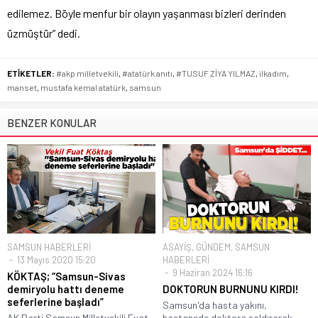
edilemez. Böyle menfur bir olayın yaşanması bizleri derinden
üzmüştür” dedi.
ETİKETLER:
#akp milletvekili
,
#atatürk anıtı
,
#TUSUF ZİYA YILMAZ
,
ilkadım
,
manset
,
mustafa kemal atatürk
,
samsun
BENZER KONULAR
SAMSUN HABERLERİ
ASAYİŞ
,
GÜNDEM
,
SAMSUN
13 Mayıs 2020 15:20
HABERLERİ
9 Haziran 2024 16:16
KÖKTAŞ; “Samsun-Sivas
demiryolu hattı deneme
DOKTORUN BURNUNU KIRDI!
seferlerine başladı”
Samsun'da hasta yakını,
AK Parti Samsun Milletvekili Fuat
hastanede doktora saldırarak