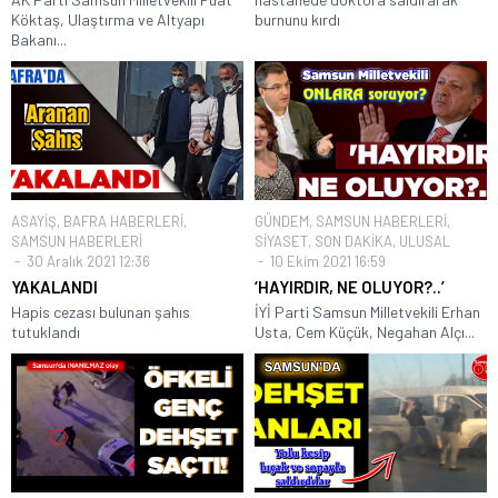
Köktaş, Ulaştırma ve Altyapı
burnunu kırdı
Bakanı...
ASAYİŞ
,
BAFRA HABERLERİ
,
GÜNDEM
,
SAMSUN HABERLERİ
,
SAMSUN HABERLERİ
SİYASET
,
SON DAKİKA
,
ULUSAL
30 Aralık 2021 12:36
10 Ekim 2021 16:59
YAKALANDI
‘HAYIRDIR, NE OLUYOR?..’
Hapis cezası bulunan şahıs
İYİ Parti Samsun Milletvekili Erhan
tutuklandı
Usta, Cem Küçük, Negahan Alçı...