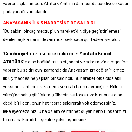
yapılan açıkalamada, Atatürk Anıtı’nın Samsun’da ebediyete kadar
parlayacağı vurgulandı.
ANAYASANIN İLK 3 MADDESİNE DE SALDIRI
“Bu saldırı, birkaç meczup` un hareketidir, diye geçiştirilemez”
denilen açıklamanın devamında ise kısaca şu ifadeler yer aldı:
“
Cumhuriyet
imizin kurucusu ulu önder
Mustafa Kemal
ATATÜRK
‘ e olan bağlılığımızın nişanesi ve şehrimizin simgesine
yapılan bu saldırı aynı zamanda da Anayasamızın değiştirilemez
ilk üç maddesine yapılan bir saldırıdır. Bu hareket olsa olsa akıl
yoksunu, tarihini idrak edemeyen cahillerin davranışıdır. Milletin
yüreğine nakış gibi işlemiş ülkenin kurtarıcısı ve kurucusu olan
ebedi bir lideri, onun hatırasına saldırarak yok edemezsiniz,
lekeleyemezsiniz. O`na özlem ve minnet duyan her bir insanımızı
O`na daha kararlı bir şekilde yakınlaştırırsınız.