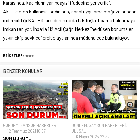
karşısında, kadınların yanındayız” ifadesine yer verildi.
Akıllı telefon kullanıcısı kadınların, sanal uygulama mağazalarından
indirebildiği KADES, acil durumlarda tek tuşla ihbarda bulunmaya
imkan tanıyor. İhbarla 112 Acil Çağrı Merkezi’ne düşen konuma en
yakın ekip sevk edilerek olaya anında müdahalede bulunuluyor.
ETİKETLER:
manset
BENZER KONULAR
GÜNDEM
,
SAMSUN HABERLERİ
GÜNDEM
,
SAMSUN HABERLERİ
,
12 Temmuz 2021 16:07
ULUSAL
6 Mayıs 2025 22:32
SON DURUM…