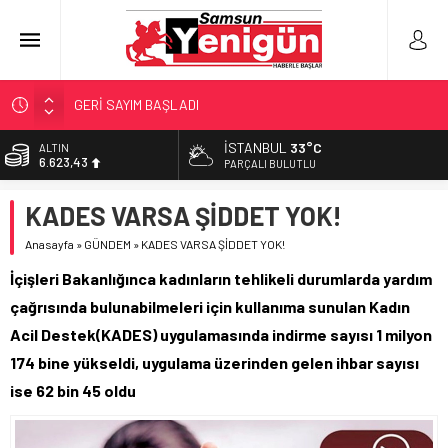
GERİ SAYIM BAŞLADI
SAMSUNSPOR’DA HEDEF 5’İNCİLİK!
İSTANBUL
33°C
BİST
13.785,25
‘BAFRA’YA YATIRIM YAPIN!’
PARÇALI BULUTLU
İŞTE FINDIK FİYATI!
DOLAR
KADES VARSA ŞİDDET YOK!
47,7048
YÖNETİCİ SEÇERKEN YAPILAN EN BÜYÜK HATALAR
Anasayfa
»
GÜNDEM
»
KADES VARSA ŞİDDET YOK!
EURO
55,0748
İçişleri Bakanlığınca kadınların tehlikeli durumlarda yardım
ALTIN
çağrısında bulunabilmeleri için kullanıma sunulan Kadın
6.623,43
Acil Destek(KADES) uygulamasında indirme sayısı 1 milyon
174 bine yükseldi, uygulama üzerinden gelen ihbar sayısı
ise 62 bin 45 oldu