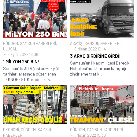
GÜNDEM
,
SAMSUN HABERLERİ
,
ASAYİŞ
,
SAMSUN HABERLERİ
ULUSAL
8 Nisan 2022 01:14
5 Eylül 2022 16:06
3 ARAÇ BİRBİRİNE GİRDİ!
1 MİLYON 250 BİN!
Samsun'un İlkadım İlçesi Derecik
Samsun’da 30 Ağustos-4 Eylül
Mahallesi'nde 3 aracın karıştığı
tarihleri arasında düzenlenen
zincirleme trafik...
TEKNOFEST Karadeniz, 6...
EKONOMİ
,
GÜNDEM
,
SAMSUN
GÜNDEM
,
SAMSUN HABERLERİ
HABERLERİ
1 Nisan 2022 15:30