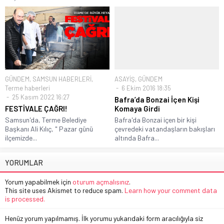
GÜNDEM
,
SAMSUN HABERLERİ
,
ASAYİŞ
,
GÜNDEM
Terme haberleri
6 Ekim 2016 18:35
25 Kasım 2022 16:27
Bafra’da Bonzai İçen Kişi
FESTİVALE ÇAĞRI!
Komaya Girdi
Samsun'da, Terme Belediye
Bafra'da Bonzai içen bir kişi
Başkanı Ali Kılıç, " Pazar günü
çevredeki vatandaşların bakışları
ilçemizde...
altında Bafra...
YORUMLAR
Yorum yapabilmek için
oturum açmalısınız
.
This site uses Akismet to reduce spam.
Learn how your comment data
is processed.
Henüz yorum yapılmamış. İlk yorumu yukarıdaki form aracılığıyla siz