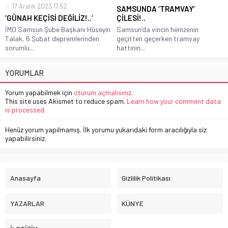
17 Aralık 2023 17:52
SAMSUNDA ‘TRAMVAY’
‘GÜNAH KEÇİSİ DEĞİLİZ!..’
ÇİLESİ!..
İMO Samsun Şube Başkanı Hüseyin
Samsun’da vincin hemzenin
Talak, 6 Şubat depremlerinden
geçitten geçerken tramvay
sorumlu...
hattının...
YORUMLAR
Yorum yapabilmek için
oturum açmalısınız
.
This site uses Akismet to reduce spam.
Learn how your comment data
is processed.
Henüz yorum yapılmamış. İlk yorumu yukarıdaki form aracılığıyla siz
yapabilirsiniz.
Anasayfa
Gizlilik Politikası
YAZARLAR
KÜNYE