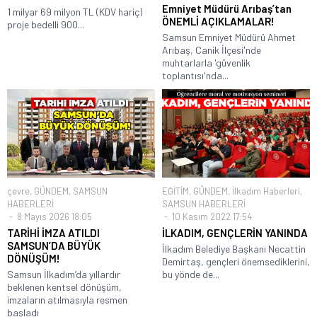
Emniyet Müdürü Arıbaş’tan
1 milyar 69 milyon TL (KDV hariç)
ÖNEMLİ AÇIKLAMALAR!
proje bedelli 900...
Samsun Emniyet Müdürü Ahmet
Arıbaş, Canik İlçesi'nde
muhtarlarla 'güvenlik
toplantısı'nda...
çevre
,
GÜNDEM
,
SAMSUN
EĞİTİM
,
GÜNDEM
,
İlkadım Haberleri
,
HABERLERİ
SAMSUN HABERLERİ
8 Mayıs 2026 18:05
10 Kasım 2022 17:54
TARİHİ İMZA ATILDI
İLKADIM, GENÇLERİN YANINDA
SAMSUN’DA BÜYÜK
İlkadım Belediye Başkanı Necattin
DÖNÜŞÜM!
Demirtaş, gençleri önemsediklerini,
Samsun İlkadım’da yıllardır
bu yönde de...
beklenen kentsel dönüşüm,
imzaların atılmasıyla resmen
başladı