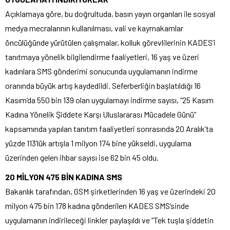
Açıklamaya göre, bu doğrultuda, basın yayın organları ile sosyal
medya mecralarının kullanılması, vali ve kaymakamlar
öncülüğünde yürütülen çalışmalar, kolluk görevlilerinin KADES’i
tanıtmaya yönelik bilgilendirme faaliyetleri, 16 yaş ve üzeri
kadınlara SMS gönderimi sonucunda uygulamanın indirme
oranında büyük artış kaydedildi. Seferberliğin başlatıldığı 16
Kasım’da 550 bin 139 olan uygulamayı indirme sayısı, “25 Kasım
Kadına Yönelik Şiddete Karşı Uluslararası Mücadele Günü”
kapsamında yapılan tanıtım faaliyetleri sonrasında 20 Aralık’ta
yüzde 113’lük artışla 1 milyon 174 bine yükseldi, uygulama
üzerinden gelen ihbar sayısı ise 62 bin 45 oldu.
20 MİLYON 475 BİN KADINA SMS
Bakanlık tarafından, GSM şirketlerinden 16 yaş ve üzerindeki 20
milyon 475 bin 178 kadına gönderilen KADES SMS’sinde
uygulamanın indirileceği linkler paylaşıldı ve “Tek tuşla şiddetin