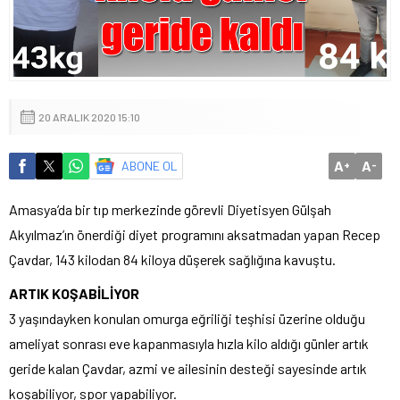
20 ARALIK 2020 15:10
A
A
ABONE OL
+
-
Amasya’da bir tıp merkezinde görevli Diyetisyen Gülşah
Akyılmaz’ın önerdiği diyet programını aksatmadan yapan Recep
Çavdar, 143 kilodan 84 kiloya düşerek sağlığına kavuştu.
ARTIK KOŞABİLİYOR
3 yaşındayken konulan omurga eğriliği teşhisi üzerine olduğu
ameliyat sonrası eve kapanmasıyla hızla kilo aldığı günler artık
geride kalan Çavdar, azmi ve ailesinin desteği sayesinde artık
koşabiliyor, spor yapabiliyor.