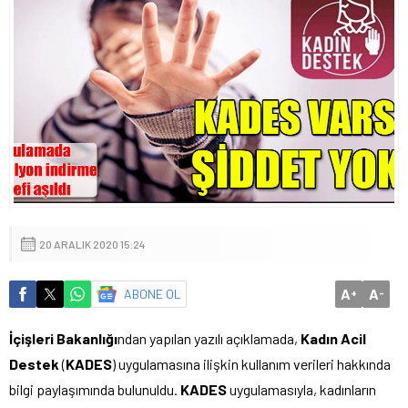
20 ARALIK 2020 15:24
A
A
ABONE OL
+
-
İçişleri Bakanlığı
ndan yapılan yazılı açıklamada,
Kadın Acil
Destek
(
KADES
) uygulamasına ilişkin kullanım verileri hakkında
bilgi paylaşımında bulunuldu.
KADES
uygulamasıyla, kadınların