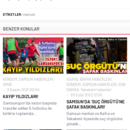
ETİKETLER:
manset
BENZER KONULAR
GÜNDEM
,
SAMSUN HABERLERİ
,
ASAYİŞ
,
BAFRA HABERLERİ
,
SPOR
GÜNDEM
,
SAMSUN HABERLERİ
,
SON
3 Kasım 2021 00:04
DAKİKA
,
Yakakent haberleri
20 Eylül 2022 12:50
KAYIP YILDIZLARI!
SAMSUN’DA ‘SUÇ ÖRGÜTÜ’NE
Samsunspor’da sezon başında
ŞAFAK BASKINLARI!
transfer edilen 5 futbolcu ile
birlikte toplamda...
Samsun merkez ve Bafra ve
Yakakent ilçesinde suç örgütüne
yönelik...