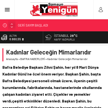
GERİ SAYIM BAŞLADI
SAMSUNSPOR’DA HEDEF 5’İNCİLİK!
İSTANBUL
28°C
ALTIN
6.660,55
‘BAFRA’YA YATIRIM YAPIN!’
HAFIF YAĞMURLU
İŞTE FINDIK FİYATI!
BİST
Kadınlar Geleceğin Mimarlarıdır
13.779,39
YÖNETİCİ SEÇERKEN YAPILAN EN BÜYÜK HATALAR
Anasayfa
»
BAFRA HABERLERİ
»
Kadınlar Geleceğin Mimarlarıdır
DOLAR
47,7111
Bafra Belediye Başkanı Zihni Şahin, her yıl 8 Mart Dünya
EURO
Kadınlar Günü’ne özel önem veriyor. Başkan Şahin, başta
55,1881
Bafra Belediyesi personeli olmak üzere, ilçenin çeşitli
kurumlarında, fabrikalarında, hastanelerinde okullarında
çalışan kadınları ziyaret etti. Çiçekler ve yemekler
verdi,çeşitli etkinlikler düzenledi. Başkan Şahin, bu
programlara eşi Şükriye Şahin ve bayan meclis üyeleriyle