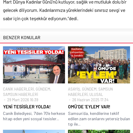
Mart Dünya Kadınlar Günü’nü kutluyor, sağlık ve mutluluk dolu bir
gelecek diliyorum. Kadınlarımıza yüreklerindeki sınırsız sevgi ve
sabır için çok teşekkür ediyorum.”dedi.
BENZER KONULAR
CANİK HABERLERİ
,
GÜNDEM
,
ASAYİŞ
,
GÜNDEM
,
SAMSUN
SAMSUN HABERLERİ
HABERLERİ
,
ULUSAL
29 Mart 2026 16:39
26 Haziran 2025 17:34
YENİ TESİSİLER YOLDA!
OMÜ’DE ‘EYLEM’ VAR!
Canik Belediyesi, 7’den 70’e herkese
Samsun'da, kendilerine teklif
hitap eden yeni sosyal tesisler...
edilen zam oranlarını yetersiz bulan
tıp ile...