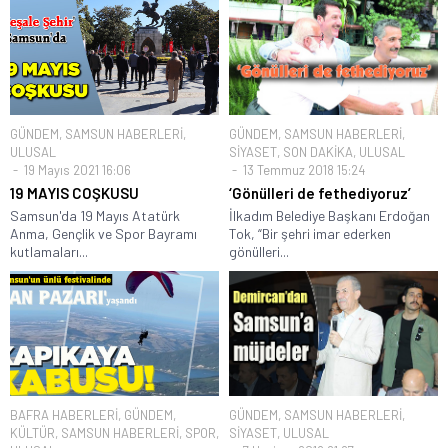
GÜNDEM
,
SAMSUN HABERLERİ
,
GÜNDEM
,
SAMSUN HABERLERİ
,
ULUSAL
SİYASET
,
SON DAKİKA
,
ULUSAL
19 Mayıs 2021 16:06
13 Temmuz 2018 15:24
19 MAYIS COŞKUSU
‘Gönülleri de fethediyoruz’
Samsun'da 19 Mayıs Atatürk
İlkadım Belediye Başkanı Erdoğan
Anma, Gençlik ve Spor Bayramı
Tok, “Bir şehri imar ederken
kutlamaları...
gönülleri...
BAFRA HABERLERİ
,
GÜNDEM
,
GÜNDEM
,
SAMSUN HABERLERİ
,
KÜLTÜR
,
SAMSUN HABERLERİ
,
SPOR
,
SİYASET
,
ULUSAL