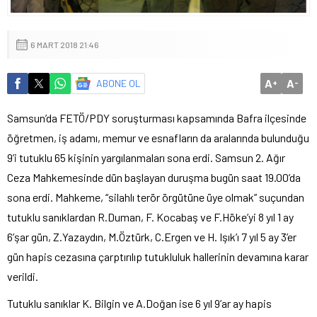
6 MART 2018 21:46
A
A
ABONE OL
+
-
Samsun’da FETÖ/PDY soruşturması kapsamında Bafra ilçesinde
öğretmen, iş adamı, memur ve esnafların da aralarında bulunduğu
9’i tutuklu 65 kişinin yargılanmaları sona erdi. Samsun 2. Ağır
Ceza Mahkemesinde dün başlayan duruşma bugün saat 19.00’da
sona erdi. Mahkeme, “silahlı terör örgütüne üye olmak” suçundan
tutuklu sanıklardan R.Duman, F. Kocabaş ve F.Höke’yi 8 yıl 1 ay
6’şar gün, Z.Yazaydın, M.Öztürk, C.Ergen ve H. Işık’ı 7 yıl 5 ay 3’er
gün hapis cezasına çarptırılıp tutukluluk hallerinin devamına karar
verildi.
Tutuklu sanıklar K. Bilgin ve A.Doğan ise 6 yıl 9’ar ay hapis