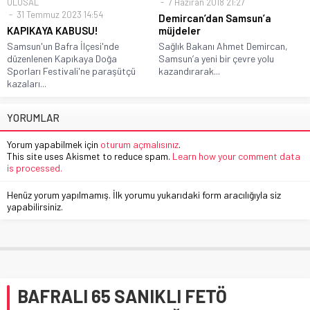
ULUSAL
7 Haziran 2018 21:27
31 Temmuz 2023 14:54
Demircan’dan Samsun’a
KAPIKAYA KABUSU!
müjdeler
Samsun'un Bafra İlçesi'nde
Sağlık Bakanı Ahmet Demircan,
düzenlenen Kapıkaya Doğa
Samsun’a yeni bir çevre yolu
Sporları Festivali'ne paraşütçü
kazandırarak...
kazaları...
YORUMLAR
Yorum yapabilmek için
oturum açmalısınız
.
This site uses Akismet to reduce spam.
Learn how your comment data
is processed.
Henüz yorum yapılmamış. İlk yorumu yukarıdaki form aracılığıyla siz
yapabilirsiniz.
BAFRALI 65 SANIKLI FETÖ