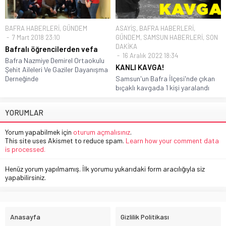
BAFRA HABERLERİ
,
GÜNDEM
ASAYİŞ
,
BAFRA HABERLERİ
,
7 Mart 2018 23:10
GÜNDEM
,
SAMSUN HABERLERİ
,
SON
DAKİKA
Bafralı öğrencilerden vefa
16 Aralık 2022 18:34
Bafra Nazmiye Demirel Ortaokulu
KANLI KAVGA!
Şehit Aileleri Ve Gaziler Dayanışma
Derneğinde
Samsun'un Bafra İlçesi'nde çıkan
bıçaklı kavgada 1 kişi yaralandı
YORUMLAR
Yorum yapabilmek için
oturum açmalısınız
.
This site uses Akismet to reduce spam.
Learn how your comment data
is processed.
Henüz yorum yapılmamış. İlk yorumu yukarıdaki form aracılığıyla siz
yapabilirsiniz.
Anasayfa
Gizlilik Politikası