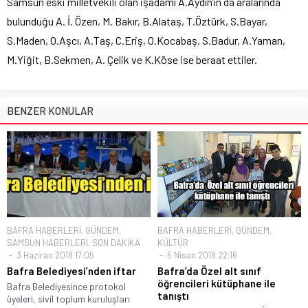
Samsun eski milletvekili olan işadamı A.Aydın’ın da aralarında
bulunduğu A. İ. Özen, M. Bakır, B.Alataş, T.Öztürk, S.Bayar,
S.Maden, O.Aşcı, A.Taş, C.Eriş, O.Kocabaş, S.Badur, A.Yaman,
M.Yiğit, B.Sekmen, A. Çelik ve K.Köse ise beraat ettiler.
BENZER KONULAR
BAFRA HABERLERİ
,
GÜNDEM
,
BAFRA HABERLERİ
,
GÜNDEM
,
SAMSUN HABERLERİ
,
SON DAKİKA
KÜLTÜR
3 Haziran 2018 17:05
5 Nisan 2018 22:16
Bafra Belediyesi’nden iftar
Bafra’da Özel alt sınıf
öğrencileri kütüphane ile
Bafra Belediyesince protokol
tanıştı
üyeleri, sivil toplum kuruluşları