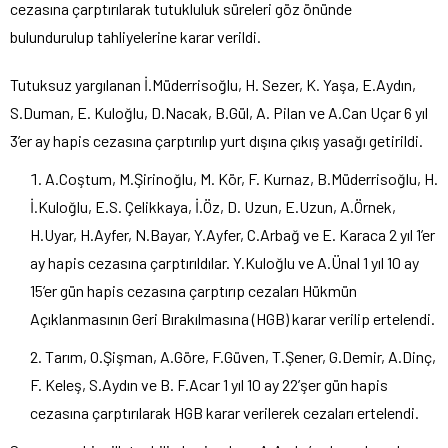
cezasına çarptırılarak tutukluluk süreleri göz önünde
bulundurulup tahliyelerine karar verildi.
Tutuksuz yargılanan İ.Müderrisoğlu, H. Sezer, K. Yaşa, E.Aydın,
S.Duman, E. Kuloğlu, D.Nacak, B.Gül, A. Pilan ve A.Can Uçar 6 yıl
3’er ay hapis cezasına çarptırılıp yurt dışına çıkış yasağı getirildi.
A.Coştum, M.Şirinoğlu, M. Kör, F. Kurnaz, B.Müderrisoğlu, H.
İ.Kuloğlu, E.S. Çelikkaya, İ.Öz, D. Uzun, E.Uzun, A.Örnek,
H.Uyar, H.Ayfer, N.Bayar, Y.Ayfer, C.Arbağ ve E. Karaca 2 yıl 1’er
ay hapis cezasına çarptırıldılar. Y.Kuloğlu ve A.Ünal 1 yıl 10 ay
15’er gün hapis cezasına çarptırıp cezaları Hükmün
Açıklanmasının Geri Bırakılmasına (HGB) karar verilip ertelendi.
Tarım, O.Şişman, A.Göre, F.Güven, T.Şener, G.Demir, A.Dinç,
F. Keleş, S.Aydın ve B. F.Acar 1 yıl 10 ay 22’şer gün hapis
cezasına çarptırılarak HGB karar verilerek cezaları ertelendi.