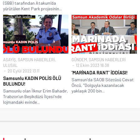
(SBB) tarafından Atakum’da
yürütülen Kent Park projesinin...
ASAYİŞ
,
SAMSUN HABERLERİ
,
GÜNDEM
,
SAMSUN HABERLERİ
ULUSAL
12 Ekim 2023 18:38
20 Eylül 2022 13:11
‘MARİNADA RANT’ İDDİASI!
Samsunlu KADIN POLİS ÖLÜ
Samsun'da SAOB Sözcüsü Cevat
BULUNDU!
Öncü, "Dolguyla kazanılacak
Samsunlu olan İlknur Erim Bahadır,
yaklaşık 200 bin...
Trabzon’un Beşikdüzü İlçesi'nde
lojmandaki evinde...