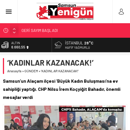
GERİ SAYIM BAŞLADI
SAMSUNSPOR’DA HEDEF 5’İNCİLİK!
İSTANBUL
28°C
BİST
13.779,39
‘BAFRA’YA YATIRIM YAPIN!’
HAFIF YAĞMURLU
İŞTE FINDIK FİYATI!
DOLAR
‘KADINLAR KAZANACAK!’
47,7111
YÖNETİCİ SEÇERKEN YAPILAN EN BÜYÜK HATALAR
Anasayfa
»
GÜNDEM
»
‘KADINLAR KAZANACAK!’
EURO
55,1881
Samsun’un Alaçam ilçesi ‘Büyük Kadın Buluşması’na ev
ALTIN
sahipliği yaptığı. CHP Nilsu İrem Koçyiğit Bahadır, önemli
6.660,55
mesajlar verdi