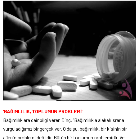
‘BAĞIMLILIK, TOPLUMUN PROBLEMİ’
Bağımlılıklara dair bilgi veren Dinç, “Bağımlılıkla alakalı ısrarla
vurguladığımız bir gerçek var. O da şu, bağımlılık, bir kişinin bir
ailenin problemi değildir. Bütün bir toplumun problemidir. Ve