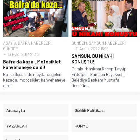
ASAYİŞ
,
BAFRA HABERLERİ
,
GÜNDEM
,
SAMSUN HABERLERİ
GÜNDEM
11 Aralık 2022 15:19
13 Eylül 2017 21:33
SAMSUN, BU NİKAHI
Bafra’da kaza…Motosiklet
KONUŞTU!
kahvehaneye daldı!
Cumhurbaşkanı Recep Tayyip
Bafra İlçesi'nde meydana gelen
Erdoğan, Samsun Büyükşehir
kazada, motosiklet kahvehaneye
Belediye Başkanı Mustafa
girdi
Demir’in...
Anasayfa
Gizlilik Politikası
YAZARLAR
KÜNYE