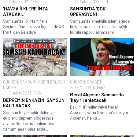
16 Ocak 2024 17:52
28 Şubat 2025 19:31
‘HAVZA İLKLERE İMZA
SAMSUN’DA ‘ŞOK’
ATACAK!..’
OPERASYON!
Samsun'da, 31 Mart Yerel
Samsun'da emeklilik işlemlerinde
Seçimler’inde Havza İlçesi'nde AK
kullanılmak üzere usulsüz sağlık
Parti'den Belediye...
kurulu raporu alınmasını...
GÜNDEM
,
SAMSUN HABERLERİ
,
SON
GÜNDEM
,
SİYASET
DAKİKA
29 Mart 2017 14:57
15 Şubat 2023 15:56
Meral Akşener Samsun’da
DEPREMİN ENKAZINI SAMSUN
‘hayır’ı anlatacak!
KALDIRACAK!
Eski MHP milletvekili Meral
Samsun Büyükşehir Belediyesi
Akşener, yarın Samsun'a geliyor.
ekipleri, deprem bölgesinde
Akşener, halka...
arama-kurtarma çalışmaları
tamamlanan binalarda...