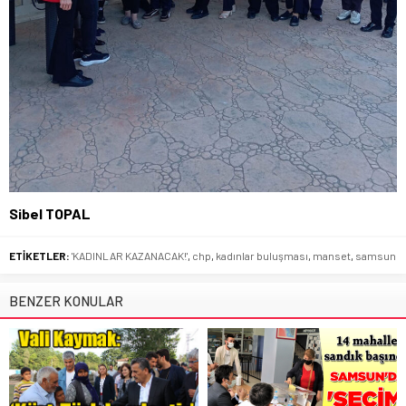
Sibel TOPAL
ETİKETLER:
'KADINLAR KAZANACAK!'
,
chp
,
kadınlar buluşması
,
manset
,
samsun
BENZER KONULAR