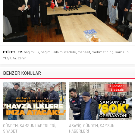
ETİKETLER:
bağımlılık
,
bağımlılıkla mücadele
,
manset
,
mehmet dinç
,
samsun
,
YEŞİLAY
,
zehir
BENZER KONULAR
GÜNDEM
,
SAMSUN HABERLERİ
,
ASAYİŞ
,
GÜNDEM
,
SAMSUN
SİYASET
HABERLERİ