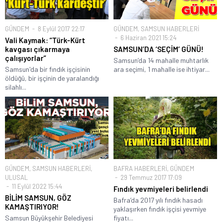
GÜNDEM
8 Eylül 2017 22:17
GÜNDEM
,
SAMSUN HABERLERİ
6 Haziran 2021 15:24
Vali Kaymak: “Türk-Kürt
kavgası çıkarmaya
SAMSUN’DA ‘SEÇİM’ GÜNÜ!
çalışıyorlar”
Samsun’da 14 mahalle muhtarlık
Samsun'da bir fındık işçisinin
ara seçimi, 1 mahalle ise ihtiyar...
öldüğü, bir işçinin de yaralandığı
silahlı...
GÜNDEM
,
SAMSUN HABERLERİ
,
BAFRA HABERLERİ
,
GÜNDEM
ULUSAL
29 Temmuz 2017 17:09
11 Eylül 2022 15:44
Fındık yevmiyeleri belirlendi
BİLİM SAMSUN, GÖZ
Bafra’da 2017 yılı fındık hasadı
KAMAŞTIRIYOR!
yaklaşırken fındık işçisi yevmiye
Samsun Büyükşehir Belediyesi
fiyatı...