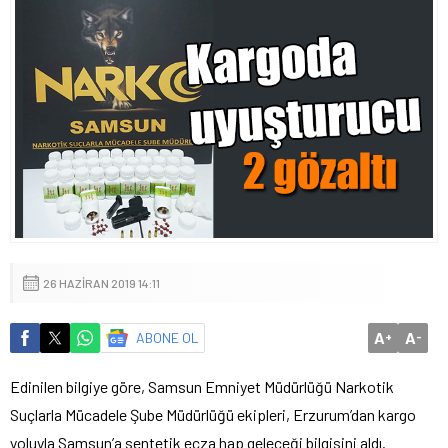
26 HAZIRAN 2019 14:11
A
A
ABONE OL
+
-
Edinilen bilgiye göre, Samsun Emniyet Müdürlüğü Narkotik
Suçlarla Mücadele Şube Müdürlüğü ekipleri, Erzurum’dan kargo
yoluyla Samsun’a sentetik ecza hap geleceği bilgisini aldı.