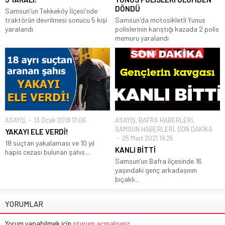
DÖNDÜ
Samsun'un Tekkeköy İlçesi'nde
traktörün devrilmesi sonucu 5 kişi
Samsun'da motosikletli Yunus
yaralandı
polislerinin karıştığı kazada 2 polis
memuru yaralandı
ASAYİŞ
13 Ocak 2019 17:06
ASAYİŞ
,
BAFRA HABERLERİ
,
SAMSUN HABERLERİ
,
SON DAKİKA
YAKAYI ELE VERDİ!
25 Mart 2021 19:25
18 suçtan yakalaması ve 10 yıl
KANLI BİTTİ
hapis cezası bulunan şahıs...
Samsun’un Bafra ilçesinde 16
yaşındaki genç arkadaşının
bıçaklı...
YORUMLAR
Yorum yapabilmek için
oturum açmalısınız
.