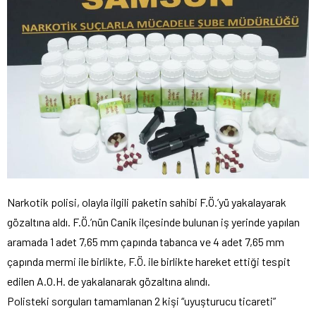
Narkotik polisi, olayla ilgili paketin sahibi F.Ö.’yü yakalayarak
gözaltına aldı. F.Ö.’nün Canik ilçesinde bulunan iş yerinde yapılan
aramada 1 adet 7,65 mm çapında tabanca ve 4 adet 7,65 mm
çapında mermi ile birlikte, F.Ö. ile birlikte hareket ettiği tespit
edilen A.O.H. de yakalanarak gözaltına alındı.
Polisteki sorguları tamamlanan 2 kişi “uyuşturucu ticareti”