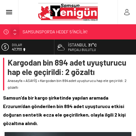
SAMSUNSPOR’DA HEDEF 5’İNCİLİK!
‘BAFRA’YA YATIRIM YAPIN!’
İSTANBUL
31°C
DOLAR
47,7111
İŞTE FINDIK FİYATI!
PARÇALI BULUTLU
YÖNETİCİ SEÇERKEN YAPILAN EN BÜYÜK HATALAR
Kargodan bin 894 adet uyuşturucu
EURO
55,1881
GERİ SAYIM BAŞLADI
hap ele geçirildi: 2 gözaltı
ALTIN
6.660,55
Anasayfa
»
ASAYİŞ
»
Kargodan bin 894 adet uyuşturucu hap ele geçirildi: 2
gözaltı
BİST
13.779,39
Samsun’da bir kargo şirketinde yapılan aramada
Erzurum’dan gönderilen bin 894 adet uyuşturucu etkisi
doğuran sentetik ecza ele geçirilirken, olayla ilgili 2 kişi
gözaltına alındı.