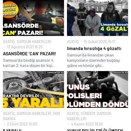
ASAYİŞ
,
SAMSUN HABERLERİ
ASAYİŞ
14 Şubat 2020 15:17
13 Ağustos 2021 16:25
limanda hırsızlığa 4 gözaltı
ASANSÖRDE ‘CAN’ PAZARI!
Samsun'da limandan çıkan
Samsun'da bindiği asansör 4.
kamyonların üzerinden buğday,
kattan 2. kata düşen bir kişi...
gübre ve kömür gibi...
ASAYİŞ
,
SAMSUN HABERLERİ
,
SON
ASAYİŞ
,
GÜNDEM
,
SAMSUN
DAKİKA
HABERLERİ
2 Ekim 2022 15:00
4 Kasım 2022 19:26
5 YARALI!
YUNUS POLİSLERİ ÖLÜMDEN