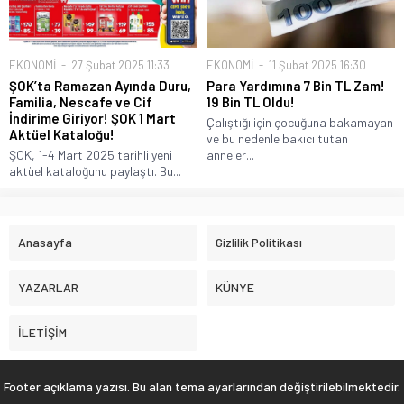
EKONOMİ
27 Şubat 2025 11:33
EKONOMİ
11 Şubat 2025 16:30
ŞOK’ta Ramazan Ayında Duru,
Para Yardımına 7 Bin TL Zam!
Familia, Nescafe ve Cif
19 Bin TL Oldu!
İndirime Giriyor! ŞOK 1 Mart
Çalıştığı için çocuğuna bakamayan
Aktüel Kataloğu!
ve bu nedenle bakıcı tutan
ŞOK, 1-4 Mart 2025 tarihli yeni
anneler...
aktüel kataloğunu paylaştı. Bu...
Anasayfa
Gizlilik Politikası
YAZARLAR
KÜNYE
İLETİŞİM
Footer açıklama yazısı. Bu alan tema ayarlarından değiştirilebilmektedir.