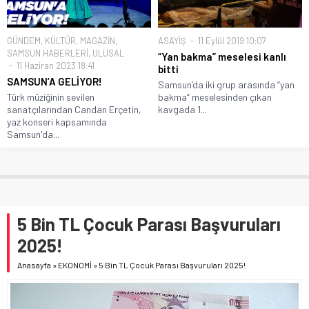
GÜNDEM
,
KÜLTÜR
,
MAGAZİN
,
ASAYİŞ
11 Eylül 2019 10:07
SAMSUN HABERLERİ
,
ULUSAL
“Yan bakma” meselesi kanlı
11 Haziran 2023 18:41
bitti
SAMSUN’A GELİYOR!
Samsun’da iki grup arasında “yan
Türk müziğinin sevilen
bakma” meselesinden çıkan
sanatçılarından Candan Erçetin,
kavgada 1...
yaz konseri kapsamında
Samsun'da...
5 Bin TL Çocuk Parası Başvuruları
2025!
Anasayfa
»
EKONOMİ
»
5 Bin TL Çocuk Parası Başvuruları 2025!