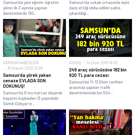
Samsun’da yeni eğitim-öğretim
Samsun'da sokak ortasında eşini
yılının ilk 3 ayında yapılan
darp ettiği iddia edilen şahıs,
denetimlerde 130...
çıkarıldığı...
SAMSUN HABERLERİ
ASAYİŞ
14 Ekim 2019 19:35
30 Kasım 2020 17:09
249 araç sürücüsüne 182 bin
Samsun’da yürek yakan
920 TL para cezası
cenaze EVLADA SON
Samsun’da 11-13 Ekim tarihleri
DOKUNUŞ!
arasında yapılan trafik
Samsun'da 6'ıncı kattan düşerek
denetimlerinde bin 554...
hayatını kaybeden 13 yaşındaki
Semih Gökyar'ın...