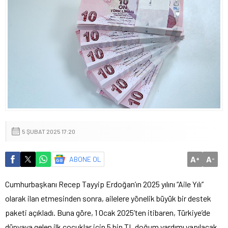
5 ŞUBAT 2025 17:20
A
A
ABONE OL
+
-
Cumhurbaşkanı Recep Tayyip Erdoğan’ın 2025 yılını “Aile Yılı”
olarak ilan etmesinden sonra, ailelere yönelik büyük bir destek
paketi açıkladı. Buna göre, 1 Ocak 2025’ten itibaren, Türkiye’de
dünyaya gelen ilk çocuklar için 5 bin TL doğum yardımı yapılacak.