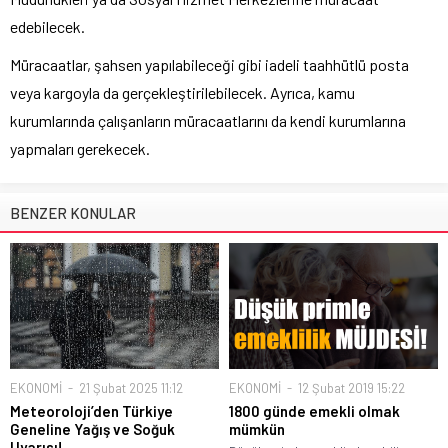
edebilecek.
Müracaatlar, şahsen yapılabileceği gibi iadeli taahhütlü posta
veya kargoyla da gerçekleştirilebilecek. Ayrıca, kamu
kurumlarında çalışanların müracaatlarını da kendi kurumlarına
yapmaları gerekecek.
BENZER KONULAR
EKONOMİ
21 Şubat 2025 11:12
EKONOMİ
12 Şubat 2019 15:22
Meteoroloji’den Türkiye
1800 günde emekli olmak
Geneline Yağış ve Soğuk
mümkün
Uyarısı!