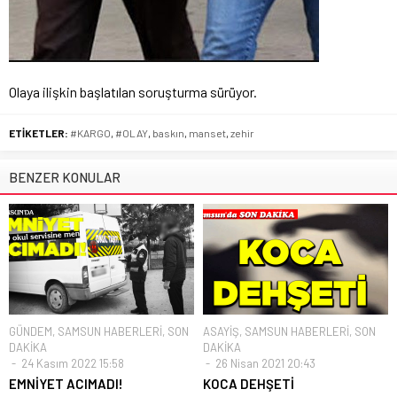
Olaya ilişkin başlatılan soruşturma sürüyor.
ETİKETLER:
#KARGO
,
#OLAY
,
baskın
,
manset
,
zehir
BENZER KONULAR
GÜNDEM
,
SAMSUN HABERLERİ
,
SON
ASAYİŞ
,
SAMSUN HABERLERİ
,
SON
DAKİKA
DAKİKA
24 Kasım 2022 15:58
26 Nisan 2021 20:43
EMNİYET ACIMADI!
KOCA DEHŞETİ