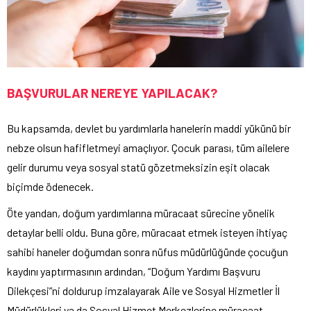
BAŞVURULAR NEREYE YAPILACAK?
Bu kapsamda, devlet bu yardımlarla hanelerin maddi yükünü bir
nebze olsun hafifletmeyi amaçlıyor. Çocuk parası, tüm ailelere
gelir durumu veya sosyal statü gözetmeksizin eşit olacak
biçimde ödenecek.
Öte yandan, doğum yardımlarına müracaat sürecine yönelik
detaylar belli oldu. Buna göre, müracaat etmek isteyen ihtiyaç
sahibi haneler doğumdan sonra nüfus müdürlüğünde çocuğun
kaydını yaptırmasının ardından, “Doğum Yardımı Başvuru
Dilekçesi”ni doldurup imzalayarak Aile ve Sosyal Hizmetler İl
Müdürlükleri ya da Sosyal Hizmet Merkezlerine müracaat