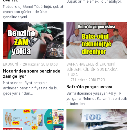
Düşük primle emekli olunabiliyor.
Meteoroloji Genel Müdürlüğü, şubat
ayının son günlerinde ülke
genelinde yeni...
EKONOMİ
26 Haziran 2019 18:38
BAFRA HABERLERİ
,
EKONOMİ
,
GÜNDEM
,
KÜLTÜR
,
SON DAKİKA
,
Motorinden sonra benzinede
ULUSAL
zam geliyor
27 Haziran 2018 17:20
Motorindeki fiyat artışının
Bafra’da yorgan ustası
ardından benzinin fiyatına da bu
gece yarısından...
Bafra ilçesinde yaşayan 48 yıllık
yorgancı Mehmet Karanfil, sentetik
ürünlerden...