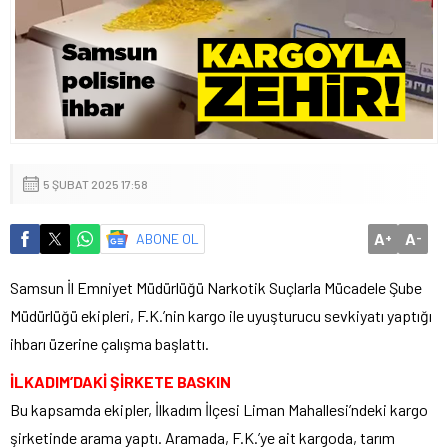
5 ŞUBAT 2025 17:58
A
A
ABONE OL
+
-
Samsun İl Emniyet Müdürlüğü Narkotik Suçlarla Mücadele Şube
Müdürlüğü ekipleri, F.K.’nin kargo ile uyuşturucu sevkiyatı yaptığı
ihbarı üzerine çalışma başlattı.
İLKADIM’DAKİ ŞİRKETE BASKIN
Bu kapsamda ekipler, İlkadım İlçesi Liman Mahallesi’ndeki kargo
şirketinde arama yaptı. Aramada, F.K.’ye ait kargoda, tarım