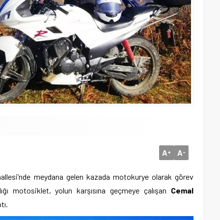
A
A
+
-
Mahallesi’nde meydana gelen kazada motokurye olarak görev
ığı motosiklet, yolun karşısına geçmeye çalışan
Cemal
tı.