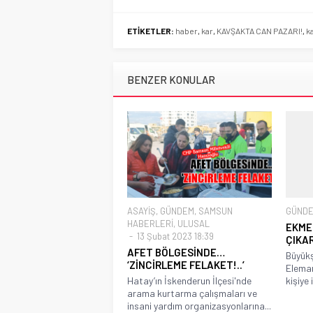
ETİKETLER:
haber
,
kar
,
KAVŞAKTA CAN PAZARI!
,
k
BENZER KONULAR
ASAYİŞ
,
GÜNDEM
,
SAMSUN
GÜND
HABERLERİ
,
ULUSAL
EKME
13 Şubat 2023 18:39
ÇIKA
AFET BÖLGESİNDE…
Büyükş
‘ZİNCİRLEME FELAKET!..’
Eleman
Hatay’ın İskenderun İlçesi'nde
kişiye 
arama kurtarma çalışmaları ve
insani yardım organizasyonlarına...