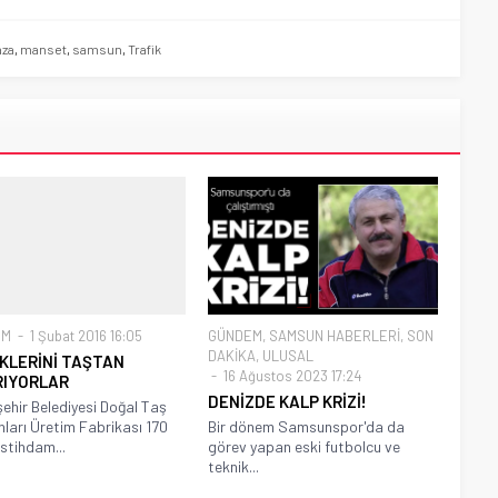
aza
,
manset
,
samsun
,
Trafik
EM
1 Şubat 2016 16:05
GÜNDEM
,
SAMSUN HABERLERİ
,
SON
DAKİKA
,
ULUSAL
KLERİNİ TAŞTAN
16 Ağustos 2023 17:24
RIYORLAR
DENİZDE KALP KRİZİ!
ehir Belediyesi Doğal Taş
ları Üretim Fabrikası 170
Bir dönem Samsunspor'da da
istihdam...
görev yapan eski futbolcu ve
teknik...