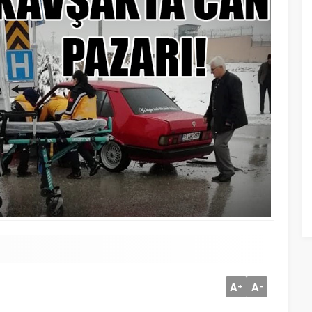
A
A
+
-