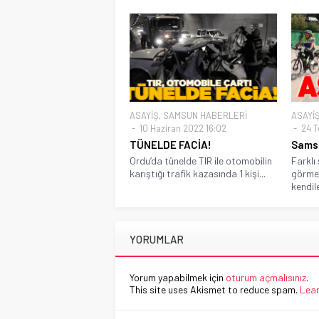
ASAYİŞ
,
SAMSUN HABERLERİ
ASAYİ
10 Haziran 2022 16:02
24 T
TÜNELDE FACİA!
Samsu
Ordu’da tünelde TIR ile otomobilin
Farklı
karıştığı trafik kazasında 1 kişi...
görme 
kendile
YORUMLAR
Yorum yapabilmek için
oturum açmalısınız
.
This site uses Akismet to reduce spam.
Lear