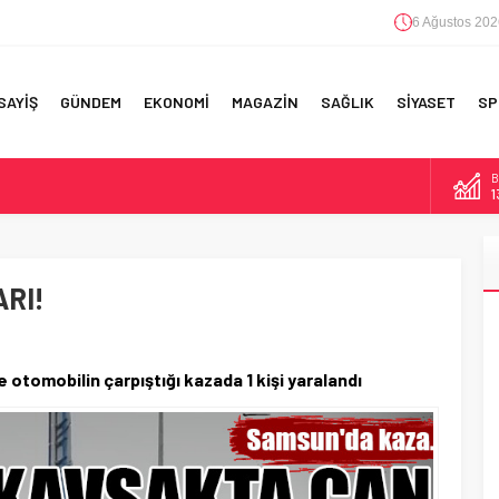
6 Ağustos 202
SAYİŞ
GÜNDEM
EKONOMİ
MAGAZİN
SAĞLIK
SİYASET
SP
B
F 5’İNCİLİK!
1
IN!’
D
4
 YAPILAN EN BÜYÜK HATALAR
RI!
E
5
A
6
otomobilin çarpıştığı kazada 1 kişi yaralandı