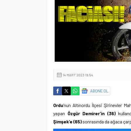
14 MART 2023 19:54
ABONE OL
Ordu
‘nun Altınordu İlçesi Şirinevler 
yapan
Özgür Demirer’in (36)
kulland
Şimşek’e (65)
sonrasında da ağaca çarp