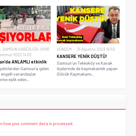
Ş
,
SAMSUN HABERLERİ
,
SPOR
GÜNDEM
31 Ağustos 2023 16:50
emmuz 2022 14:02
KANSERE YENİK DÜŞTÜ!
n’da ANLAMLI etkinlik
Samsun'un Tekkeköy ve Kavak
 şehirlerden Samsun’a gelen
ilçelerinde de kaymakamlık yapan
engelli vatandaşlar
Gölcük Kaymakamı...
rine eşlik eden...
n how your comment data is processed.