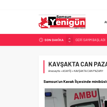
A
SON DAKİKA
SAMSUNSPOR’DA HEDE
‘BAFRA’YA YATIRIM YAP
İŞTE FINDIK FİYATI!
YÖNETİCİ SEÇERKEN
KAVŞAKTA CAN PAZA
GERİ SAYIM BAŞLADI
Anasayfa
»
ASAYİŞ
»
KAVŞAKTA CAN PAZARI!
Samsun’un Kavak İlçesinde minibüsle 