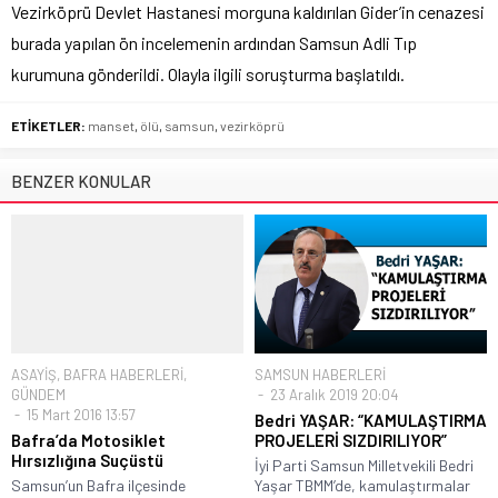
Vezirköprü Devlet Hastanesi morguna kaldırılan Gider’in cenazesi
burada yapılan ön incelemenin ardından Samsun Adli Tıp
kurumuna gönderildi. Olayla ilgili soruşturma başlatıldı.
ETİKETLER:
manset
,
ölü
,
samsun
,
vezirköprü
BENZER KONULAR
ASAYİŞ
,
BAFRA HABERLERİ
,
SAMSUN HABERLERİ
GÜNDEM
23 Aralık 2019 20:04
15 Mart 2016 13:57
Bedri YAŞAR: “KAMULAŞTIRMA
Bafra’da Motosiklet
PROJELERİ SIZDIRILIYOR”
Hırsızlığına Suçüstü
İyi Parti Samsun Milletvekili Bedri
Samsun’un Bafra ilçesinde
Yaşar TBMM’de, kamulaştırmalar