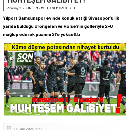
Anasayfa
»
GÜNDEM
»
MUHTEŞEM GALİBİYET!
Yılport Samsunspor evinde konuk ettiği Sivasspor’u ilk
yarıda bulduğu Drongelen ve Holse’nin golleriyle 2-0
mağlup ederek puanını 21’e yükseltti
14 OCAK 2024 18:36