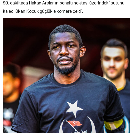
90. dakikada Hakan Arslan’ın penaltı noktası üzerindeki şutunu
kaleci Okan Kocuk güçlükle kornere çeldi.