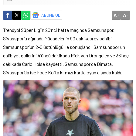
A
A
ABONE OL
+
-
Trendyol Süper Lig’in 20’nci hafta maçında Samsunspor,
Sivasspor’u ağırladı. Mücadelenin 90 dakikası ev sahibi
Samsunspor’un 2-0 üstünlüğü ile sonuçlandı. Samsunspor’un
galibiyet gollerini 4’üncü dakikada Rick van Drongelen ve 36’ncçı
dakikada Carlo Holse kaydetti. Samsunspor’da Dimata,
Sivasspor’da ise Fode Koita kırmızı kartla oyun dışında kaldı.