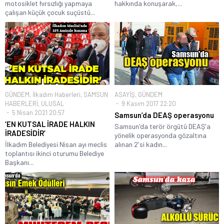
motosiklet hırsızlığı yapmaya
hakkında konuşarak,...
çalışan küçük çocuk suçüstü...
GÜNDEM
,
İlkadım Haberleri
,
SAMSUN
ASAYİŞ
,
GÜNDEM
HABERLERİ
,
ULUSAL
9 Kasım 2017 22:20
5 Nisan 2021 20:57
Samsun’da DEAŞ operasyonu
‘EN KUTSAL İRADE HALKIN
Samsun'da terör örgütü DEAŞ'a
İRADESİDİR’
yönelik operasyonda gözaltına
İlkadım Belediyesi Nisan ayı meclis
alınan 2'si kadın...
toplantısı ikinci oturumu Belediye
Başkanı...