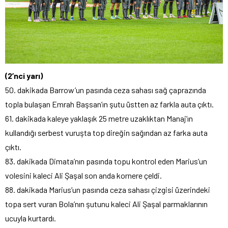
(2’nci yarı)
50. dakikada Barrow’un pasında ceza sahası sağ çaprazında
topla bulaşan Emrah Başsan’ın şutu üstten az farkla auta çıktı.
61. dakikada kaleye yaklaşık 25 metre uzaklıktan Manaj’ın
kullandığı serbest vuruşta top direğin sağından az farka auta
çıktı.
83. dakikada Dimata’nın pasında topu kontrol eden Marius’un
volesini kaleci Ali Şaşal son anda kornere çeldi.
88. dakikada Marius’un pasında ceza sahası çizgisi üzerindeki
topa sert vuran Bola’nın şutunu kaleci Ali Şaşal parmaklarının
ucuyla kurtardı.