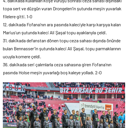
4. dakikada kullanılan köşe vuruşu sonrası ceza sahası dışındaki
topa sert ve düzgün vuran Drongelen’in şutunda meşin yuvarlak
filelere gitti. 1-0
12. dakikada Fofana’nın ara pasında kaleciyle karşı karşıya kalan
Marius’un şutunda kaleci Ali Şaşal topu ayaklarıyla çeldi.
31. dakikada defanstan dönen topu ceza sahası dışında önünde
bulan Bennasser’in şutunda kaleci Ali Şaşal, topu parmaklarının
ucuyla kornere çeldi.
36. dakikada seri çalımlarla ceza sahasına giren Fofana’nın
pasında Holse meşin yuvarlağı boş kaleye yolladı. 2-0