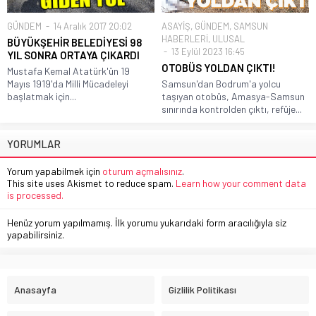
GÜNDEM
14 Aralık 2017 20:02
ASAYİŞ
,
GÜNDEM
,
SAMSUN
HABERLERİ
,
ULUSAL
BÜYÜKŞEHİR BELEDİYESİ 98
13 Eylül 2023 16:45
YIL SONRA ORTAYA ÇIKARDI
OTOBÜS YOLDAN ÇIKTI!
Mustafa Kemal Atatürk'ün 19
Mayıs 1919'da Milli Mücadeleyi
Samsun'dan Bodrum'a yolcu
başlatmak için...
taşıyan otobüs, Amasya-Samsun
sınırında kontrolden çıktı, refüje...
YORUMLAR
Yorum yapabilmek için
oturum açmalısınız
.
This site uses Akismet to reduce spam.
Learn how your comment data
is processed.
Henüz yorum yapılmamış. İlk yorumu yukarıdaki form aracılığıyla siz
yapabilirsiniz.
Anasayfa
Gizlilik Politikası