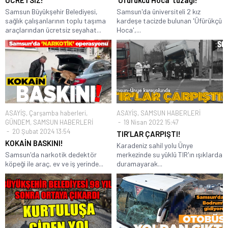
Samsun Büyükşehir Belediyesi,
Samsun'da üniversiteli 2 kız
sağlık çalışanlarının toplu taşıma
kardeşe tacizde bulunan 'Üfürükçü
araçlarından ücretsiz seyahat...
Hoca',...
ASAYİŞ
,
Çarşamba haberleri
,
ASAYİŞ
,
SAMSUN HABERLERİ
GÜNDEM
,
SAMSUN HABERLERİ
19 Nisan 2022 15:47
20 Şubat 2024 13:54
TIR’LAR ÇARPIŞTI!
KOKAİN BASKINI!
Karadeniz sahil yolu Ünye
Samsun'da narkotik dedektör
merkezinde su yüklü TIR'ın ışıklarda
köpeği ile araç, ev ve iş yerinde...
duramayarak...