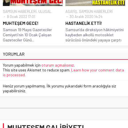
SAMSUN HABERLERİ
,
ULUSAL
ASAYİŞ
,
SAMSUN HABERLERİ
9 Ocak 2022 17:01
30 Aralık 2020 14:24
MUHTEŞEM GECE!
HASTANELİK ETTİ!
Samsun 19 Mayıs Gazeteciler
Samsun’da direksiyon hâkimiyetini
Cemiyeti'nin 10 Ocak Çalışan
kaybeden alkollü motosiklet
Gazeteciler Günü...
sürücüsü önündeki yayaya çarptı
YORUMLAR
Yorum yapabilmek için
oturum açmalısınız
.
This site uses Akismet to reduce spam.
Learn how your comment data
is processed.
Henüz yorum yapılmamış. İlk yorumu yukarıdaki form aracılığıyla siz
yapabilirsiniz.
MUHTEŞEM GALİBİYET!