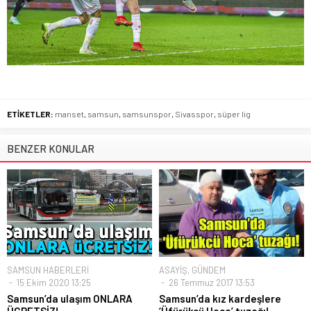
ETİKETLER:
manset
,
samsun
,
samsunspor
,
Sivasspor
,
süper lig
BENZER KONULAR
SAMSUN HABERLERİ
ASAYİŞ
,
GÜNDEM
15 Ekim 2020 13:25
26 Temmuz 2017 13:53
Samsun’da ulaşım ONLARA
Samsun’da kız kardeşlere
ÜCRETSİZ!
‘Üfürükcü Hoca’ tuzağı!