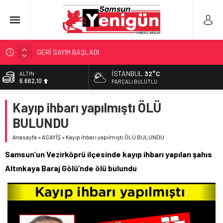
GERİ SAYIM BAŞLADI
SAMSUNSPOR’DA HEDEF 5’İNCİLİK!
İSTANBUL
32°C
BİST
13.779,39
‘BAFRA’YA YATIRIM YAPIN!’
PARÇALI BULUTLU
İŞTE FINDIK FİYATI!
DOLAR
Kayıp ihbarı yapılmıştı ÖLÜ
47,6954
YÖNETİCİ SEÇERKEN YAPILAN EN BÜYÜK HATALAR
BULUNDU
EURO
55,1824
Anasayfa
»
ASAYİŞ
»
Kayıp ihbarı yapılmıştı ÖLÜ BULUNDU
ALTIN
Samsun’un Vezirköprü ilçesinde kayıp ihbarı yapılan şahıs
6.662,10
Altınkaya Baraj Gölü’nde ölü bulundu