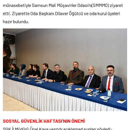
münasebetiyle Samsun Mali Müşavirler Odası’nı(SMMMO) ziyaret
etti. Ziyarette Oda Başkanı Dilaver Öğütcü ve oda kurul üyeleri
hazır bulundu.
SOSYAL GÜVENLİK HAFTASI’NIN ÖNEMİ
SGK İl Müdürü Ünal Kaya yaptığı açıklamad şunları söyledi: