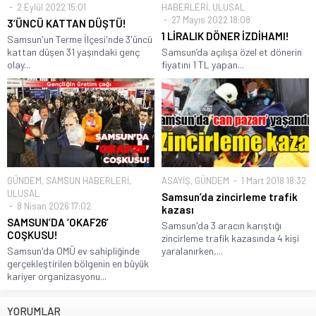
2 Eylül 2022 15:01
HABERLERİ
,
ULUSAL
27 Mayıs 2022 18:08
3’ÜNCÜ KATTAN DÜŞTÜ!
1 LİRALIK DÖNER İZDİHAMI!
Samsun'un Terme İlçesi'nde 3'üncü
kattan düşen 31 yaşındaki genç
Samsun’da açılışa özel et dönerin
olay...
fiyatını 1 TL yapan...
GÜNDEM
,
SAMSUN HABERLERİ
,
ASAYİŞ
,
GÜNDEM
1 Mart 2018 18:32
ULUSAL
Samsun’da zincirleme trafik
8 Nisan 2026 17:02
kazası
SAMSUN’DA ‘OKAF26’
Samsun'da 3 aracın karıştığı
COŞKUSU!
zincirleme trafik kazasında 4 kişi
Samsun'da OMÜ ev sahipliğinde
yaralanırken,...
gerçekleştirilen bölgenin en büyük
kariyer organizasyonu...
YORUMLAR