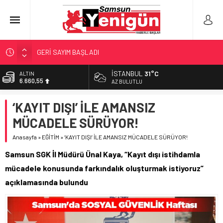
GERİ SAYIM BAŞLADI
SAMSUNSPOR’DA HEDEF 5’İNCİLİK!
İSTANBUL
31°C
ALTIN
6.660,55
‘BAFRA’YA YATIRIM YAPIN!’
AZ BULUTLU
İŞTE FINDIK FİYATI!
BİST
‘KAYIT DIŞI’ İLE AMANSIZ
13.779,39
YÖNETİCİ SEÇERKEN YAPILAN EN BÜYÜK HATALAR
MÜCADELE SÜRÜYOR!
DOLAR
47,7111
Anasayfa
»
EĞİTİM
»
‘KAYIT DIŞI’ İLE AMANSIZ MÜCADELE SÜRÜYOR!
EURO
Samsun SGK İl Müdürü Ünal Kaya, “Kayıt dışı istihdamla
55,1881
mücadele konusunda farkındalık oluşturmak istiyoruz”
açıklamasında bulundu