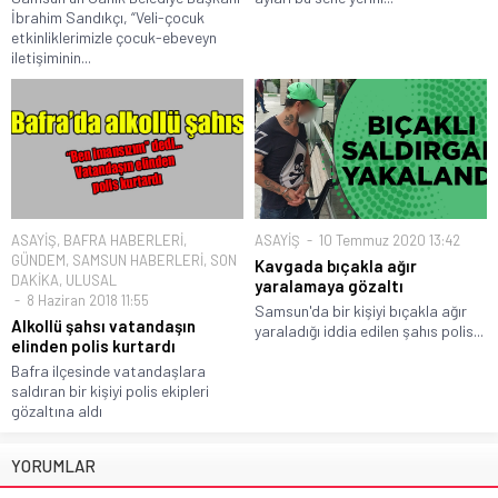
İbrahim Sandıkçı, “Veli-çocuk
etkinliklerimizle çocuk-ebeveyn
iletişiminin...
ASAYİŞ
,
BAFRA HABERLERİ
,
ASAYİŞ
10 Temmuz 2020 13:42
GÜNDEM
,
SAMSUN HABERLERİ
,
SON
Kavgada bıçakla ağır
DAKİKA
,
ULUSAL
yaralamaya gözaltı
8 Haziran 2018 11:55
Samsun'da bir kişiyi bıçakla ağır
Alkollü şahsı vatandaşın
yaraladığı iddia edilen şahıs polis...
elinden polis kurtardı
Bafra ilçesinde vatandaşlara
saldıran bir kişiyi polis ekipleri
gözaltına aldı
YORUMLAR