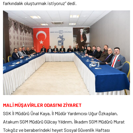
farkındalık oluşturmak istiyoruz” dedi.
MALİ MÜŞAVİRLER ODASI’NI ZİYARET
SGK İl Müdürü Ünal Kaya, İl Müdür Yardımcısı Uğur Özkaplan,
Atakum SGM Müdürü Gülcay Yıldırım, İlkadım SGM Müdürü Murat
Tokgöz ve beraberindeki heyet Sosyal Güvenlik Haftası