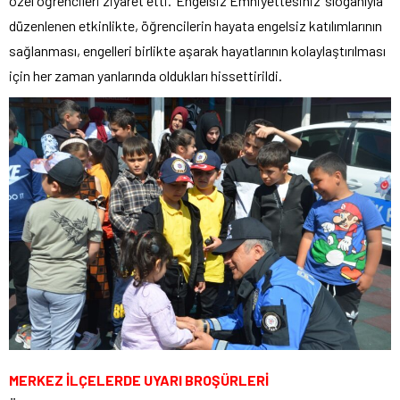
özel öğrencileri ziyaret etti. ‘Engelsiz Emniyettesiniz’ sloganıyla
düzenlenen etkinlikte, öğrencilerin hayata engelsiz katılımlarının
sağlanması, engelleri birlikte aşarak hayatlarının kolaylaştırılması
için her zaman yanlarında oldukları hissettirildi.
MERKEZ İLÇELERDE UYARI BROŞÜRLERİ