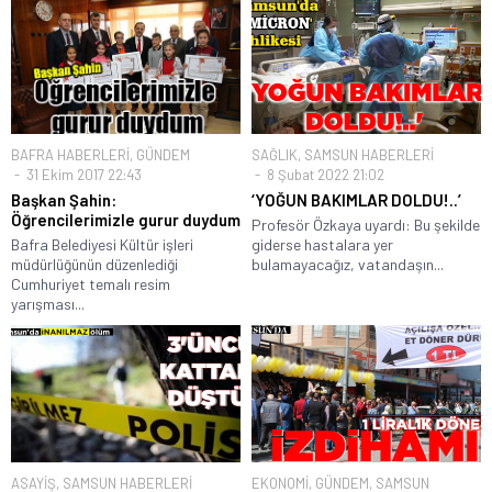
BAFRA HABERLERİ
,
GÜNDEM
SAĞLIK
,
SAMSUN HABERLERİ
31 Ekim 2017 22:43
8 Şubat 2022 21:02
Başkan Şahin:
‘YOĞUN BAKIMLAR DOLDU!..’
Öğrencilerimizle gurur duydum
Profesör Özkaya uyardı: Bu şekilde
Bafra Belediyesi Kültür işleri
giderse hastalara yer
müdürlüğünün düzenlediği
bulamayacağız, vatandaşın...
Cumhuriyet temalı resim
yarışması...
ASAYİŞ
,
SAMSUN HABERLERİ
EKONOMİ
,
GÜNDEM
,
SAMSUN