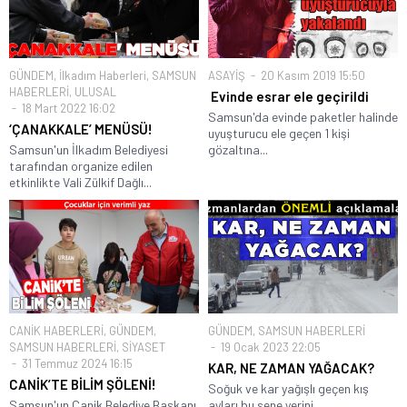
GÜNDEM
,
İlkadım Haberleri
,
SAMSUN
ASAYİŞ
20 Kasım 2019 15:50
HABERLERİ
,
ULUSAL
Evinde esrar ele geçirildi
18 Mart 2022 16:02
Samsun'da evinde paketler halinde
‘ÇANAKKALE’ MENÜSÜ!
uyuşturucu ele geçen 1 kişi
Samsun'un İlkadım Belediyesi
gözaltına...
tarafından organize edilen
etkinlikte Vali Zülkif Dağlı...
CANİK HABERLERİ
,
GÜNDEM
,
GÜNDEM
,
SAMSUN HABERLERİ
SAMSUN HABERLERİ
,
SİYASET
19 Ocak 2023 22:05
31 Temmuz 2024 16:15
KAR, NE ZAMAN YAĞACAK?
CANİK’TE BİLİM ŞÖLENİ!
Soğuk ve kar yağışlı geçen kış
Samsun'un Canik Belediye Başkanı
ayları bu sene yerini...