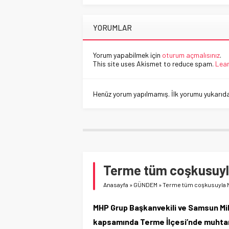
YORUMLAR
Yorum yapabilmek için
oturum açmalısınız
.
This site uses Akismet to reduce spam.
Lear
Henüz yorum yapılmamış. İlk yorumu yukarıdaki
Terme tüm coşkusuyl
Anasayfa
»
GÜNDEM
»
Terme tüm coşkusuyla 
MHP Grup Başkanvekili ve Samsun Mill
kapsamında Terme İlçesi’nde muhtarlar