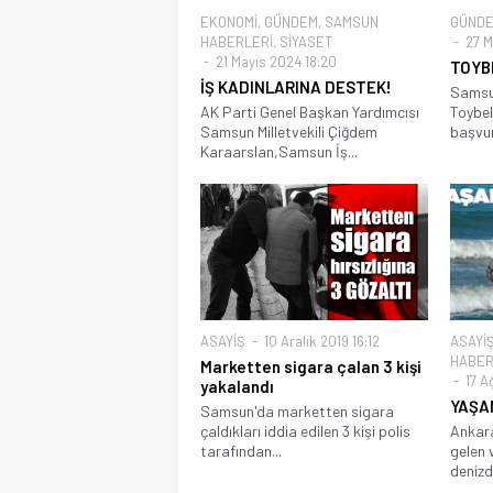
EKONOMİ
,
GÜNDEM
,
SAMSUN
GÜND
HABERLERİ
,
SİYASET
27 Ma
21 Mayıs 2024 18:20
TOYB
İŞ KADINLARINA DESTEK!
Samsu
AK Parti Genel Başkan Yardımcısı
Toybel
Samsun Milletvekili Çiğdem
başvuru
Karaarslan,Samsun İş...
ASAYİŞ
10 Aralık 2019 16:12
ASAYİ
HABER
Marketten sigara çalan 3 kişi
17 A
yakalandı
YAŞA
Samsun'da marketten sigara
çaldıkları iddia edilen 3 kişi polis
Ankara
tarafından...
gelen v
denizde