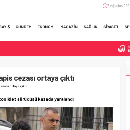
7 Ağustos 202
SAYİŞ
GÜNDEM
EKONOMİ
MAGAZİN
SAĞLIK
SİYASET
SP
A
6
F 5’İNCİLİK!
B
1
IN!’
pis cezası ortaya çıktı
D
4
 YAPILAN EN BÜYÜK HATALAR
ezası ortaya çıktı
E
5
tosiklet sürücüsü kazada yaralandı