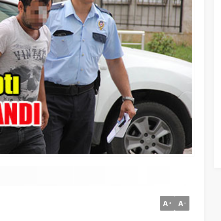
A
A
+
-