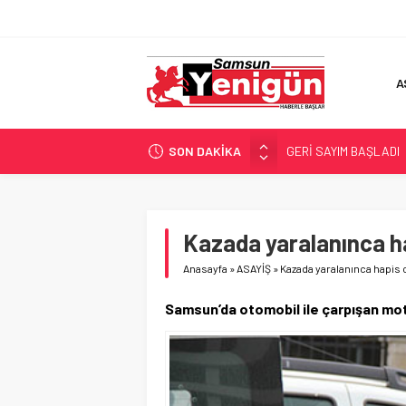
A
SON DAKİKA
GERİ SAYIM BAŞLADI
SAMSUNSPOR’DA HEDE
‘BAFRA’YA YATIRIM YAP
İŞTE FINDIK FİYATI!
Kazada yaralanınca ha
YÖNETİCİ SEÇERKEN
Anasayfa
»
ASAYİŞ
»
Kazada yaralanınca hapis c
Samsun’da otomobil ile çarpışan mo