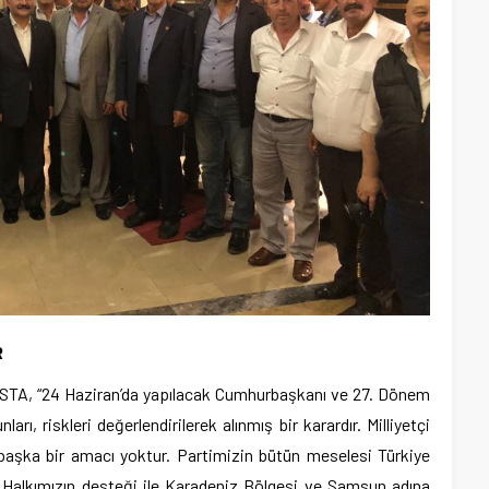
R
 USTA, “24 Haziran’da yapılacak Cumhurbaşkanı ve 27. Dönem
arı, riskleri değerlendirilerek alınmış bir karardır. Milliyetçi
 başka bir amacı yoktur. Partimizin bütün meselesi Türkiye
r. Halkımızın desteği ile Karadeniz Bölgesi ve Samsun adına