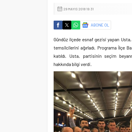
29 MAYIS 2018 19:31
ABONE OL
Gündüz ilçede esnaf gezisi yapan Usta, i
temsilcilerini ağırladı. Programa İlçe B
katıldı. Usta, partisinin seçim beya
hakkında
bilgi verdi.