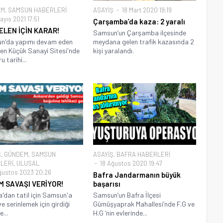
EM
,
SAMSUN HABERLERİ
ASAYİŞ
18 Mart 2020 19:19
yıs 2021 17:51
Çarşamba’da kaza: 2 yaralı
ELEN İÇİN KARAR!
Samsun’un Çarşamba ilçesinde
n'da yapımı devam eden
meydana gelen trafik kazasında 2
en Küçük Sanayi Sitesi'nde
kişi yaralandı.
 tarihi...
Ş
,
GÜNDEM
,
SAMSUN
ASAYİŞ
,
BAFRA HABERLERİ
LERİ
,
ULUSAL
18 Ağustos 2020 19:47
ğustos 2023 20:26
Bafra Jandarmanın büyük
M SAVAŞI VERİYOR!
başarısı
'dan tatil için Samsun'a
Samsun’un Bafra İlçesi
e serinlemek için girdiği
Gümüşyaprak Mahallesi’nde F.G ve
...
H.G ‘nin evlerinde...