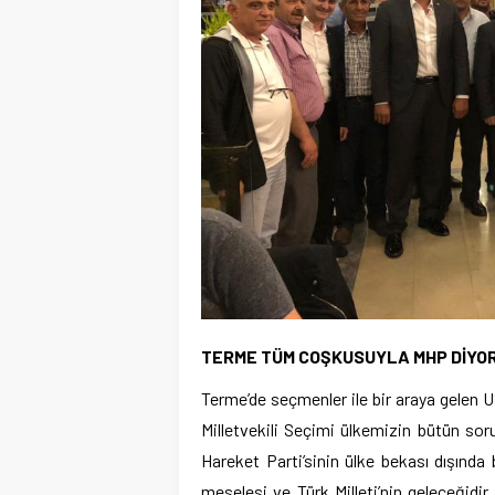
TERME TÜM COŞKUSUYLA MHP DİYO
Terme’de seçmenler ile bir araya gelen
Milletvekili Seçimi ülkemizin bütün sorunl
Hareket Parti’sinin ülke bekası dışında
meselesi ve Türk Milleti’nin geleceğidi