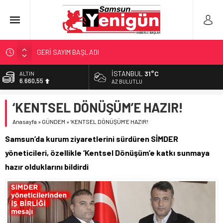
GERİ SAYIM BAŞLADI
SAMSUNSPOR’DA HEDEF 5’İNCİLİK!
İSTANBUL
31°C
ALTIN
6.660,55
‘BAFRA’YA YATIRIM YAPIN!’
AZ BULUTLU
İŞTE FINDIK FİYATI!
BİST
‘KENTSEL DÖNÜŞÜM’E HAZIR!
13.779,39
YÖNETİCİ SEÇERKEN YAPILAN EN BÜYÜK HATALAR
Anasayfa
»
GÜNDEM
»
‘KENTSEL DÖNÜŞÜM’E HAZIR!
DOLAR
47,7111
Samsun’da kurum ziyaretlerini sürdüren SİMDER
EURO
yöneticileri, özellikle ‘Kentsel Dönüşüm’e katkı sunmaya
55,1881
hazır olduklarını bildirdi