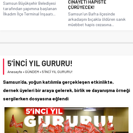
CİNAYETİ HAPİSTE
Samsun Büyükşehir Belediyesi
ÇÜRÜYECEK!
tarafından yapımına başlanan
İlkadım İlçe Terminal İnşaatı...
Samsun'un Bafra ilçesinde
arkadaşını bıçakla öldüren sanık
müebbet hapis cezasına...
5’İNCİ YIL GURURU!
Anasayfa
»
GÜNDEM
»
5’İNCİ YIL GURURU!
Samsun’da, yoğun katılımla gerçekleşen etkinlikte,
dernek üyeleri bir araya gelerek, birlik ve dayanışma örneği
sergilerken dosyasına eğlendi