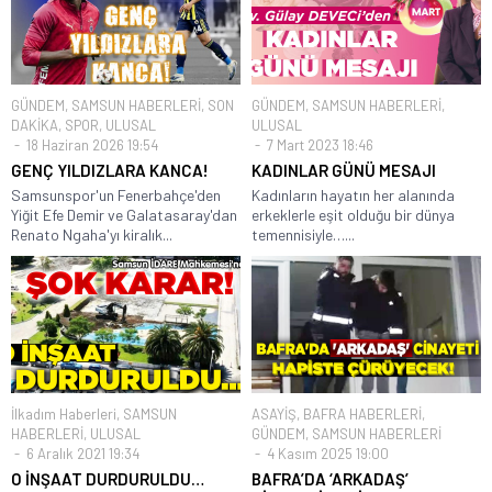
GÜNDEM
,
SAMSUN HABERLERİ
,
SON
GÜNDEM
,
SAMSUN HABERLERİ
,
DAKİKA
,
SPOR
,
ULUSAL
ULUSAL
18 Haziran 2026 19:54
7 Mart 2023 18:46
GENÇ YILDIZLARA KANCA!
KADINLAR GÜNÜ MESAJI
Samsunspor'un Fenerbahçe'den
Kadınların hayatın her alanında
Yiğit Efe Demir ve Galatasaray'dan
erkeklerle eşit olduğu bir dünya
Renato Ngaha'yı kiralık...
temennisiyle…...
İlkadım Haberleri
,
SAMSUN
ASAYİŞ
,
BAFRA HABERLERİ
,
HABERLERİ
,
ULUSAL
GÜNDEM
,
SAMSUN HABERLERİ
6 Aralık 2021 19:34
4 Kasım 2025 19:00
O İNŞAAT DURDURULDU…
BAFRA’DA ‘ARKADAŞ’