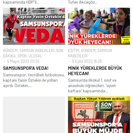
kapsamında HDP'li...
Tufan Akcagöz...
GÜNDEM
,
SAMSUN HABERLERİ
,
SON
EĞİTİM
,
GÜNDEM
,
SAMSUN
DAKİKA
,
SPOR
,
ULUSAL
HABERLERİ
5 Mayıs 2022 20:25
5 Eylül 2022 16:26
SAMSUNSPOR’A VEDA!
MİNİK YÜREKLERDE BÜYÜK
HEYECAN!
Samsunspor, tecrübeli futbolcusu,
kaptanı Yasin Öztekin ile yolları
Samsun’da ilkokul 1. sınıf ve
ayırdı. Öztekin,...
anaokulu öğrencileri, 'uyum
haftası' kapsamında...