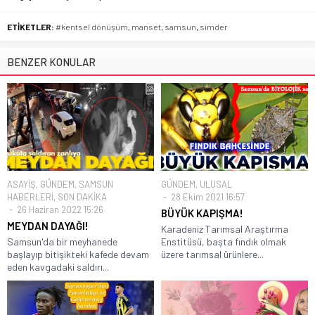
ETİKETLER:
#kentsel dönüşüm
,
manset
,
samsun
,
simder
BENZER KONULAR
ASAYİŞ
,
GÜNDEM
,
SAMSUN
GÜNDEM
,
ULUSAL
HABERLERİ
,
SON DAKİKA
28 Ekim 2021 16:57
26 Haziran 2022 15:26
BÜYÜK KAPIŞMA!
MEYDAN DAYAĞI!
Karadeniz Tarımsal Araştırma
Samsun'da bir meyhanede
Enstitüsü, başta fındık olmak
başlayıp bitişikteki kafede devam
üzere tarımsal ürünlere...
eden kavgadaki saldırı...