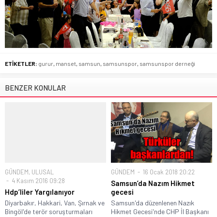
ETİKETLER:
gurur
,
manset
,
samsun
,
samsunspor
,
samsunspor derneği
BENZER KONULAR
GÜNDEM
,
ULUSAL
GÜNDEM
16 Ocak 2018 20:22
4 Kasım 2016 09:28
Samsun’da Nazım Hikmet
Hdp’liler Yargılanıyor
gecesi
Diyarbakır, Hakkari, Van, Şırnak ve
Samsun'da düzenlenen Nazık
Bingöl'de terör soruşturmaları
Hikmet Gecesi'nde CHP İl Başkanı