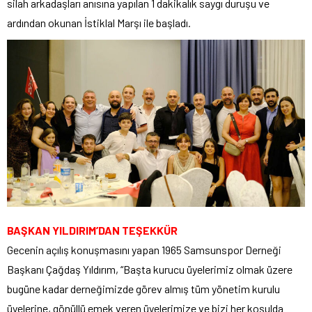
silah arkadaşları anısına yapılan 1 dakikalık saygı duruşu ve
ardından okunan İstiklal Marşı ile başladı.
BAŞKAN YILDIRIM’DAN TEŞEKKÜR
Gecenin açılış konuşmasını yapan 1965 Samsunspor Derneği
Başkanı Çağdaş Yıldırım, “Başta kurucu üyelerimiz olmak üzere
bugüne kadar derneğimizde görev almış tüm yönetim kurulu
üyelerine, gönüllü emek veren üyelerimize ve bizi her koşulda