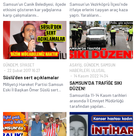
Samsun'un Canik Belediyesi, ilçede
Samsun'un Vezirköprü İlçesi'nde
etkisini gösteren kar yağışlarına
itfaiye erlerini taşıyan araç kaza
karşı çalışmalarını...
yaptı. Yaralıların...
GÜNDEM
,
SİYASET
ASAYİŞ
,
GÜNDEM
,
SAMSUN
22 Şubat 2017 16:27
HABERLERİ
,
ULUSAL
14 Kasım 2022 14:34
Süslü’den sert açıklamalar
SAMSUN’DA TRAFİĞE SIKI
Milliyetçi Hareket Partisi Samsun
DÜZEN!
Eski İl Başkan Ömer Süslü sert...
Samsun’da 11-14 Kasım tarihleri
arasında İl Emniyet Müdürlüğü
tarafından yapılan...