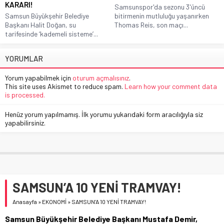
KARARI!
Samsunspor'da sezonu 3'üncü
Samsun Büyükşehir Belediye
bitirmenin mutluluğu yaşanırken
Başkanı Halit Doğan, su
Thomas Reis, son maçı...
tarifesinde ‘kademeli sisteme’...
YORUMLAR
Yorum yapabilmek için
oturum açmalısınız
.
This site uses Akismet to reduce spam.
Learn how your comment data
is processed.
Henüz yorum yapılmamış. İlk yorumu yukarıdaki form aracılığıyla siz
yapabilirsiniz.
SAMSUN’A 10 YENİ TRAMVAY!
Anasayfa
»
EKONOMİ
»
SAMSUN’A 10 YENİ TRAMVAY!
Samsun Büyükşehir Belediye Başkanı Mustafa Demir,