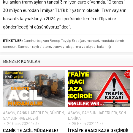
kullanılan tramvayların tanesi 3 milyon euro civarında. 10 tanesi
30 milyon eurodan 1 milyar TL’lik bir yatırım olacak. Tramvayların
bakanlık kaynaklarıyla 2024 yılı içerisinde temin edilip, bize
gönderileceğini düşünüyoruz” dedi.
ETİKETLER:
Cumhurbaşkanı Recep Tayyip Erdoğan
,
manset
,
mustafa demir
,
samsun
,
Samsun raylı sistem
,
tranvay
,
ulaştırma ve altyapı bakanlığı
BENZER KONULAR
ASAYİŞ
,
CANİK HABERLERİ
,
GÜNDEM
,
ASAYİŞ
,
SAMSUN HABERLERİ
,
SON
SAMSUN HABERLERİ
DAKİKA
24 Ocak 2024 15:35
26 Ekim 2021 14:56
CANİK’TE ACİL MÜDAHALE!
İTFAİYE ARACI KAZA GEÇİRDİ!