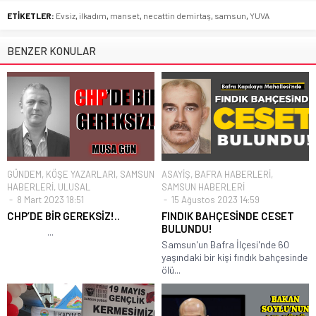
ETİKETLER:
Evsiz
,
ilkadım
,
manset
,
necattin demirtaş
,
samsun
,
YUVA
BENZER KONULAR
GÜNDEM
,
KÖŞE YAZARLARI
,
SAMSUN
ASAYİŞ
,
BAFRA HABERLERİ
,
HABERLERİ
,
ULUSAL
SAMSUN HABERLERİ
8 Mart 2023 18:51
15 Ağustos 2023 14:59
CHP’DE BİR GEREKSİZ!..
FINDIK BAHÇESİNDE CESET
BULUNDU!
...
Samsun'un Bafra İlçesi'nde 60
yaşındaki bir kişi fındık bahçesinde
ölü...