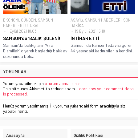
EKONOMİ
,
GÜNDEM
,
SAMSUN
ASAYİŞ
,
SAMSUN HABERLERİ
,
SON
HABERLERİ
,
ULUSAL
DAKİKA
1 Eylül 2021 18:03
19 Eylül 2021 15:18
SAMSUN’da ‘BALIK’ ŞÖLENİ!
İNTİHAR ETTİ
Samsun’da balıkçıların ‘Vira
Samsun'da kanser tedavisi gören
Bismillah’ diyerek başladığı balık av
44 yaşındaki kadın silahla kendini...
sezonunda bolca...
YORUMLAR
Yorum yapabilmek için
oturum açmalısınız
.
This site uses Akismet to reduce spam.
Learn how your comment data
is processed.
Henüz yorum yapılmamış. İlk yorumu yukarıdaki form aracılığıyla siz
yapabilirsiniz.
Anasayfa
Gizlilik Politikası