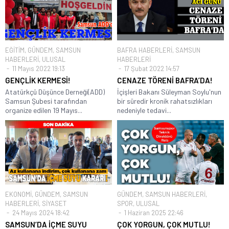
EĞİTİM
,
GÜNDEM
,
SAMSUN
BAFRA HABERLERİ
,
SAMSUN
HABERLERİ
,
ULUSAL
HABERLERİ
11 Mayıs 2022 19:13
17 Şubat 2022 14:57
GENÇLİK KERMESİ!
CENAZE TÖRENİ BAFRA’DA!
Atatürkçü Düşünce Derneği(ADD)
İçişleri Bakanı Süleyman Soylu'nun
Samsun Şubesi tarafından
bir süredir kronik rahatsızlıkları
organize edilen 19 Mayıs...
nedeniyle tedavi...
EKONOMİ
,
GÜNDEM
,
SAMSUN
GÜNDEM
,
SAMSUN HABERLERİ
,
HABERLERİ
,
SİYASET
SPOR
,
ULUSAL
24 Mayıs 2024 18:42
1 Haziran 2025 22:46
SAMSUN’DA İÇME SUYU
ÇOK YORGUN, ÇOK MUTLU!