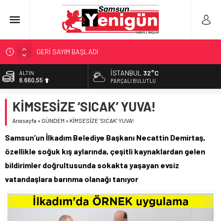
GERİ SAYIM BAŞLADI
SAMSUNSPOR’DA HEDEF 5’İNCİLİK!
İSTANBUL
32°C
ALTIN
6.660,55
‘BAFRA’YA YATIRIM YAPIN!’
PARÇALI BULUTLU
İŞTE FINDIK FİYATI!
BİST
KİMSESİZE ‘SICAK’ YUVA!
13.779,39
YÖNETİCİ SEÇERKEN YAPILAN EN BÜYÜK HATALAR
Anasayfa
»
GÜNDEM
»
KİMSESİZE ‘SICAK’ YUVA!
DOLAR
47,7111
Samsun’un İlkadım Belediye Başkanı Necattin Demirtaş,
EURO
özellikle soğuk kış aylarında, çeşitli kaynaklardan gelen
55,1881
bildirimler doğrultusunda sokakta yaşayan evsiz
vatandaşlara barınma olanağı tanıyor