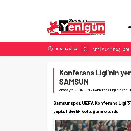
A
SON DAKİKA
GERİ SAYIM BAŞLADI
SAMSUNSPOR’DA HEDE
‘BAFRA’YA YATIRIM YAP
Konferans Ligi’nin y
İŞTE FINDIK FİYATI!
SAMSUN
YÖNETİCİ SEÇERKEN
Anasayfa
»
GÜNDEM
»
Konferans Ligi’nin yen
Samsunspor, UEFA Konferans Ligi 3’
yaptı, liderlik koltuğuna oturdu