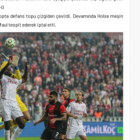
1-0
topta defans topu çizgiden çevirdi. Devamında Holse meşin
faul tespit ederek iptal etti.