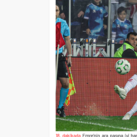
18. dakikada
Emre’nin ara pasına iyi har