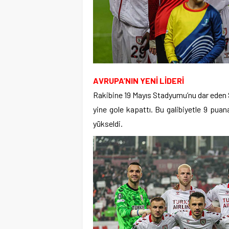
AVRUPA’NIN YENİ LİDERİ
Rakibine 19 Mayıs Stadyumu’nu dar eden
yine gole kapattı. Bu galibiyetle 9 pua
yükseldi.