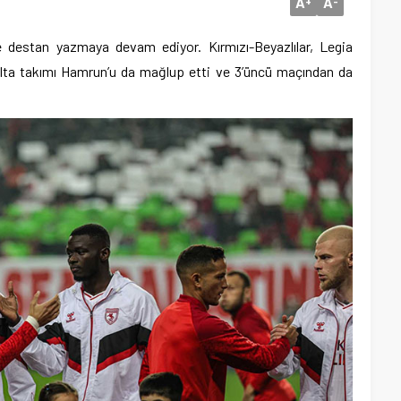
A
A
+
-
destan yazmaya devam ediyor. Kırmızı-Beyazlılar, Legia
ta takımı Hamrun’u da mağlup etti ve 3’üncü maçından da