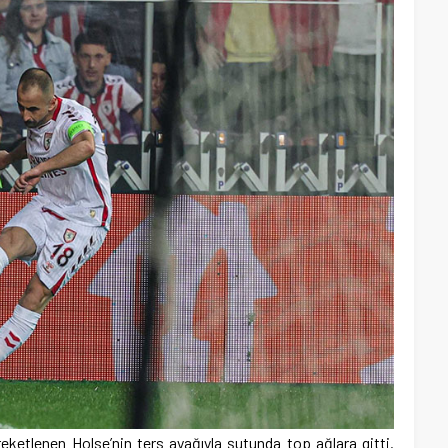
eketlenen Holse’nin ters ayağıyla şutunda top ağlara gitti.