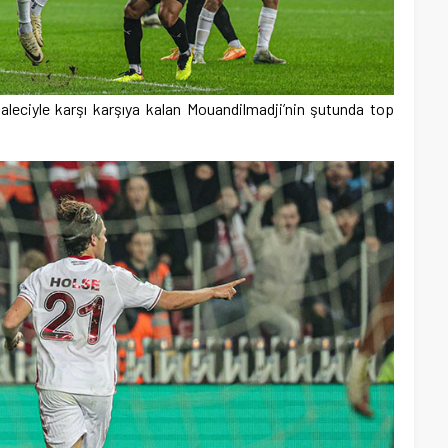
aleciyle karşı karşıya kalan Mouandilmadji’nin şutunda top