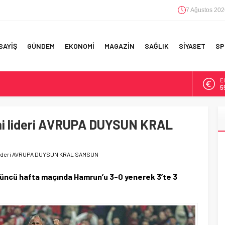
7 Ağustos 202
SAYİŞ
GÜNDEM
EKONOMİ
MAGAZİN
SAĞLIK
SİYASET
SP
A
6
F 5’İNCİLİK!
B
1
IN!’
eni lideri AVRUPA DUYSUN KRAL
D
4
 YAPILAN EN BÜYÜK HATALAR
i lideri AVRUPA DUYSUN KRAL SAMSUN
E
5
üncü hafta maçında Hamrun’u 3-0 yenerek 3’te 3