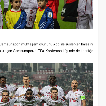
 Samsunspor, muhteşem oyununu 3 gol ile süslerken kalesini
na ulaşan Samsunspor, UEFA Konferans Ligi’nde de liderliğe