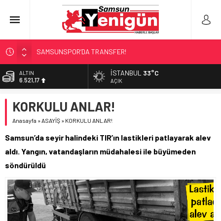
SAMSUNSPOR’DA TRANSFER!
ALAÇAM’A ‘DEV’ YATIRIM!
İSTANBUL
33°C
ALTIN
6.521,17
RAPÇİ KESKİN GÖZALTINDA!
AÇIK
‘HER PROJE GELECEĞE MİRAS!’
BİST
KORKULU ANLAR!
13.685,30
İŞTE FINDIK FİYATI!
Anasayfa
»
ASAYİŞ
»
KORKULU ANLAR!
DOLAR
47,5953
Samsun’da seyir halindeki TIR’ın lastikleri patlayarak alev
EURO
aldı. Yangın, vatandaşların müdahalesi ile büyümeden
55,0659
söndürüldü