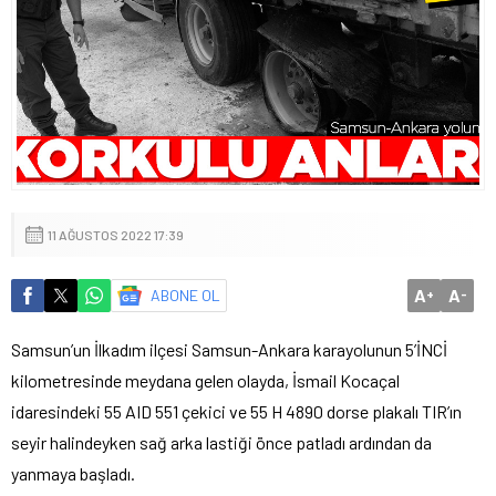
11 AĞUSTOS 2022 17:39
A
A
ABONE OL
+
-
Samsun’un İlkadım ilçesi Samsun-Ankara karayolunun 5’İNCİ
kilometresinde meydana gelen olayda, İsmail Kocaçal
idaresindeki 55 AID 551 çekici ve 55 H 4890 dorse plakalı TIR’ın
seyir halindeyken sağ arka lastiği önce patladı ardından da
yanmaya başladı.