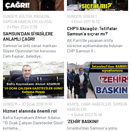
GÜNDEM
,
KÜLTÜR
,
MAGAZİN
,
GÜNDEM
,
SİYASET
SAMSUN HABERLERİ
,
ULUSAL
4 Ekim 2017 18:32
24 Mart 2024 17:36
CHP’li Akcagöz: ‘İstifalar
SAMSUN’DAN SİYASİLERE
Samsun’a sıçrar mı?’
ANLAMLI ÇAĞRI!
AK Parti'de yaşanan istifa
Samsun'un ünlü sanat markası
sürecine açıklamalarda bulunan
Düşevi Oyuncuları'nın kurucusu
CHP Samsun İl...
Cem Kaynar, belediye...
GÜNDEM
10 Ocak 2019 13:10
ASAYİŞ
,
CANİK HABERLERİ
,
SAMSUN
HABERLERİ
Hizmet alanında önemli rol
4 Şubat 2022 15:48
Bafra Kaymakamı Ahmet Adanur,
‘ZEHİR’ BASKINI!
“10 Ocak Çalışan Gazeteciler Günü”
kutlama...
İstanbul'dan Samsun'a yolcu