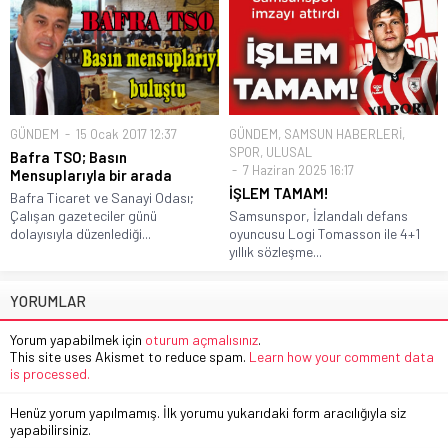
GÜNDEM
15 Ocak 2017 12:37
GÜNDEM
,
SAMSUN HABERLERİ
,
SPOR
,
ULUSAL
Bafra TSO; Basın
7 Haziran 2025 16:17
Mensuplarıyla bir arada
İŞLEM TAMAM!
Bafra Ticaret ve Sanayi Odası;
Çalışan gazeteciler günü
Samsunspor, İzlandalı defans
dolayısıyla düzenlediği...
oyuncusu Logi Tomasson ile 4+1
yıllık sözleşme...
YORUMLAR
Yorum yapabilmek için
oturum açmalısınız
.
This site uses Akismet to reduce spam.
Learn how your comment data
is processed.
Henüz yorum yapılmamış. İlk yorumu yukarıdaki form aracılığıyla siz
yapabilirsiniz.