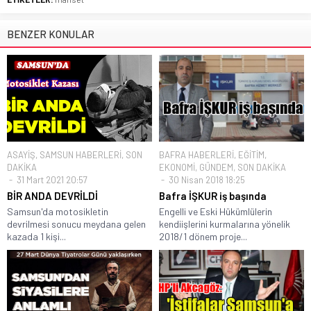
BENZER KONULAR
ASAYİŞ
,
SAMSUN HABERLERİ
,
SON
BAFRA HABERLERİ
,
EĞİTİM
,
DAKİKA
EKONOMİ
,
GÜNDEM
,
SON DAKİKA
31 Mart 2021 20:57
30 Nisan 2018 18:25
BİR ANDA DEVRİLDİ
Bafra İŞKUR iş başında
Samsun'da motosikletin
Engelli ve Eski Hükümlülerin
devrilmesi sonucu meydana gelen
kendiişlerini kurmalarına yönelik
kazada 1 kişi...
2018/1 dönem proje...