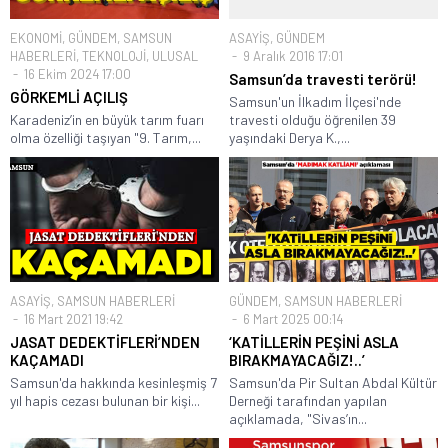
EKONOMİ
,
GÜNDEM
,
SAMSUN
ASAYİŞ
,
GÜNDEM
HABERLERİ
,
TEKNOLOJİ
,
ULUSAL
9 Aralık 2016 17:01
16 Ekim 2024 17:00
Samsun’da travesti terörü!
GÖRKEMLİ AÇILIŞ
Samsun'un İlkadım İlçesi'nde
Karadeniz’in en büyük tarım fuarı
travesti olduğu öğrenilen 39
olma özelliği taşıyan "9. Tarım,...
yaşındaki Derya K.,...
ASAYİŞ
,
SAMSUN HABERLERİ
GÜNDEM
,
SAMSUN HABERLERİ
16 Mart 2021 19:42
6 Mart 2025 00:14
JASAT DEDEKTİFLERİ’NDEN
‘KATİLLERİN PEŞİNİ ASLA
KAÇAMADI
BIRAKMAYACAĞIZ!..’
Samsun'da hakkında kesinleşmiş 7
Samsun'da Pir Sultan Abdal Kültür
yıl hapis cezası bulunan bir kişi...
Derneği tarafından yapılan
açıklamada, "Sivas’ın...