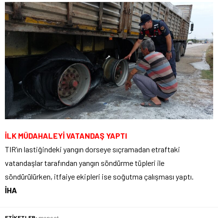
İLK MÜDAHALEYİ VATANDAŞ YAPTI
TIR’ın lastiğindeki yangın dorseye sıçramadan etraftaki
vatandaşlar tarafından yangın söndürme tüpleri ile
söndürülürken, itfaiye ekipleri ise soğutma çalışması yaptı.
İHA
ETİKETLER:
manset